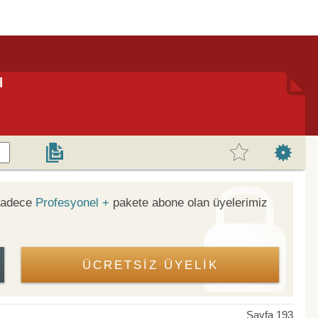
l
 sadece
Profesyonel +
pakete abone olan üyelerimiz
ÜCRETSİZ ÜYELİK
Sayfa 193