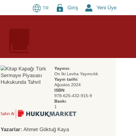
Giriş
Yeni Üye
TR
Yayıncı
:
On İki Levha Yayıncılık
Yayın tarihi
:
Ağustos 2024
ISBN
:
978-625-432-915-9
Baskı
:
1
Yazarlar:
Ahmet Göktuğ Kaya