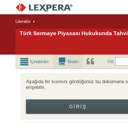
Literatür
Türk Sermaye Piyasası Hukukunda Tahvi
Git
Git
:
İçindekiler
Metin
Aşağıda bir kısmını gördüğünüz bu dokümana
erişebilir.
GIRIŞ