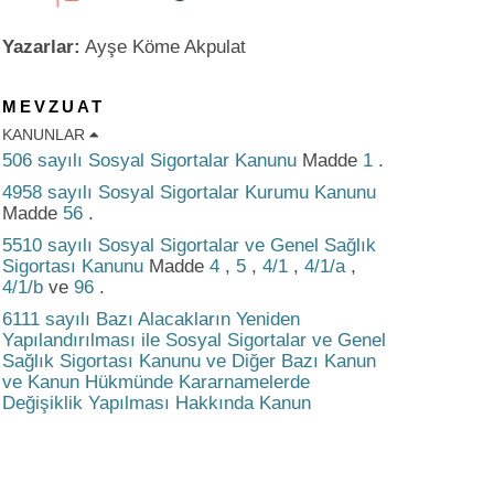
Yazarlar:
Ayşe Köme Akpulat
MEVZUAT
KANUNLAR
506 sayılı Sosyal Sigortalar Kanunu
Madde
1
.
4958 sayılı Sosyal Sigortalar Kurumu Kanunu
Madde
56
.
5510 sayılı Sosyal Sigortalar ve Genel Sağlık
Sigortası Kanunu
Madde
4
,
5
,
4/1
,
4/1/a
,
4/1/b
ve
96
.
6111 sayılı Bazı Alacakların Yeniden
Yapılandırılması ile Sosyal Sigortalar ve Genel
Sağlık Sigortası Kanunu ve Diğer Bazı Kanun
ve Kanun Hükmünde Kararnamelerde
Değişiklik Yapılması Hakkında Kanun