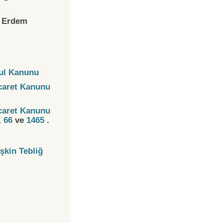
 Erdem
sul Kanunu
icaret Kanunu
icaret Kanunu
,
66
ve
1465
.
işkin Tebliğ