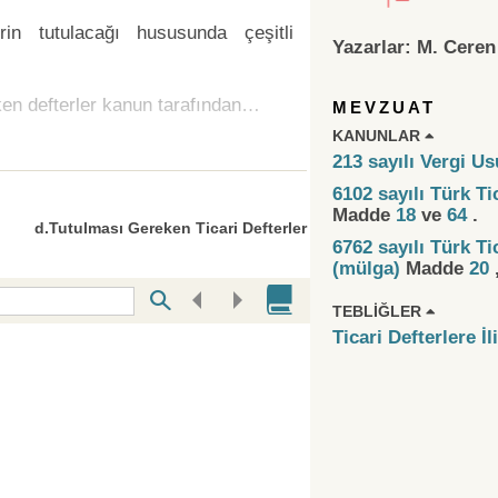
erin tutulacağı hususunda çeşitli
Yazarlar:
M. Ceren
ken defterler kanun tarafından…
MEVZUAT
KANUNLAR
213 sayılı Vergi U
6102 sayılı Türk T
Madde
18
ve
64
.
d.Tutulması Gereken Ticari Defterler
6762 sayılı Türk T
(mülga)
Madde
20
TEBLIĞLER
Ticari Defterlere İl