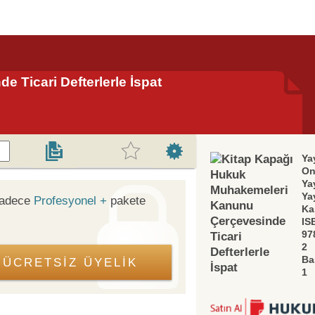
Ticari Defterlerle İspat
Ya
On
Ya
Ya
sadece
Profesyonel +
pakete
Ka
IS
97
2
Ba
ÜCRETSİZ ÜYELİK
1