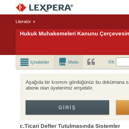
Literatür
Hukuk Muhakemeleri Kanunu Çerçevesinde 
Git
Git
:
İçindekiler
Metin
Aşağıda bir kısmını gördüğünüz bu dokümana 
abone olan üyelerimiz erişebilir.
GIRIŞ
c.Ticari Defter Tutulmasında Sistemler