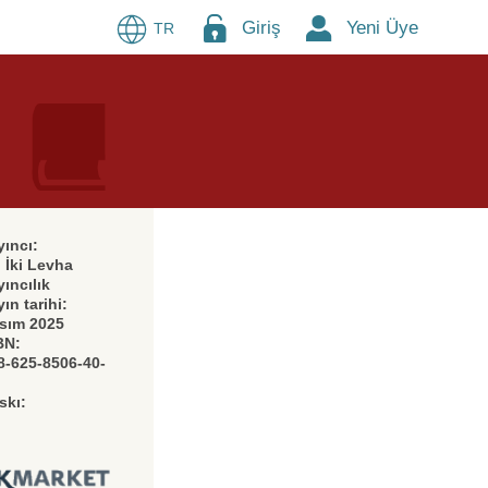
Giriş
Yeni Üye
TR
yıncı
:
 İki Levha
yıncılık
yın tarihi
:
sım 2025
BN
:
8-625-8506-40-
skı
: