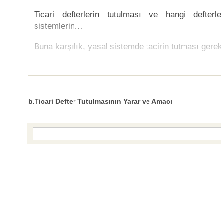
Ticari defterlerin tutulması ve hangi defterl
sistemlerin…
Buna karşılık, yasal sistemde tacirin tutması gere
b.Ticari Defter Tutulmasının Yarar ve Amacı
Bottom Search Toolbar Highlight Text