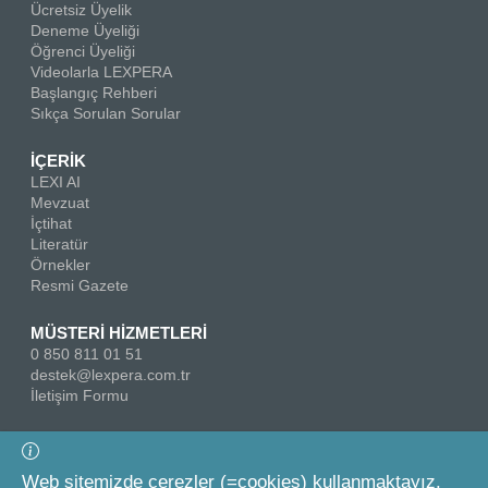
Ücretsiz Üyelik
Deneme Üyeliği
Öğrenci Üyeliği
Videolarla LEXPERA
Başlangıç Rehberi
Sıkça Sorulan Sorular
İÇERİK
LEXI AI
Mevzuat
İçtihat
Literatür
Örnekler
Resmi Gazete
MÜSTERİ HİZMETLERİ
0 850 811 01 51
destek@lexpera.com.tr
İletişim Formu
Bizi Takip Edin
Web sitemizde çerezler (=cookies) kullanmaktayız.