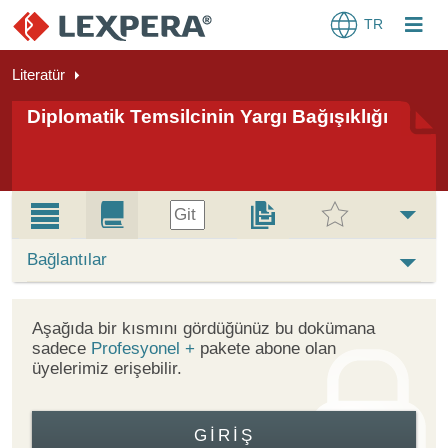
TR
Literatür
Diplomatik Temsilcinin Yargı Bağışıklığı
Git
Bağlantılar
Aşağıda bir kısmını gördüğünüz bu dokümana
sadece
Profesyonel +
pakete abone olan
üyelerimiz erişebilir.
GIRIŞ