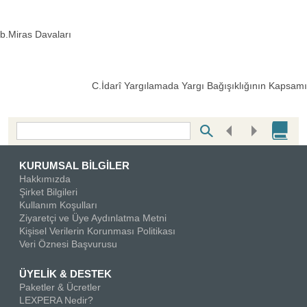
b.Miras Davaları
C.İdarî Yargılamada Yargı Bağışıklığının Kapsamı
Bottom Search Toolbar Highlight Text
KURUMSAL BİLGİLER
Hakkımızda
Şirket Bilgileri
Kullanım Koşulları
Ziyaretçi ve Üye Aydınlatma Metni
Kişisel Verilerin Korunması Politikası
Veri Öznesi Başvurusu
ÜYELİK & DESTEK
Paketler & Ücretler
LEXPERA Nedir?