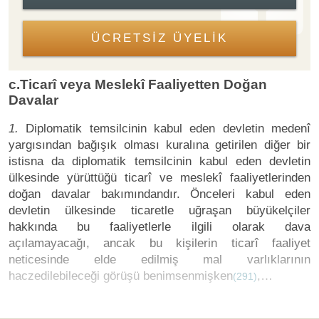
ÜCRETSİZ ÜYELİK
c.Ticarî veya Meslekî Faaliyetten Doğan
Davalar
1.
Diplomatik temsilcinin kabul eden devletin medenî
yargısından bağışık olması kuralına getirilen diğer bir
istisna da diplomatik temsilcinin kabul eden devletin
ülkesinde yürüttüğü ticarî ve meslekî faaliyetlerinden
doğan davalar bakımındandır. Önceleri kabul eden
devletin ülkesinde ticaretle uğraşan büyükelçiler
hakkında bu faaliyetlerle ilgili olarak dava
açılamayacağı, ancak bu kişilerin ticarî faaliyet
neticesinde elde edilmiş mal varlıklarının
haczedilebileceği görüşü benimsenmişken
,…
(291)