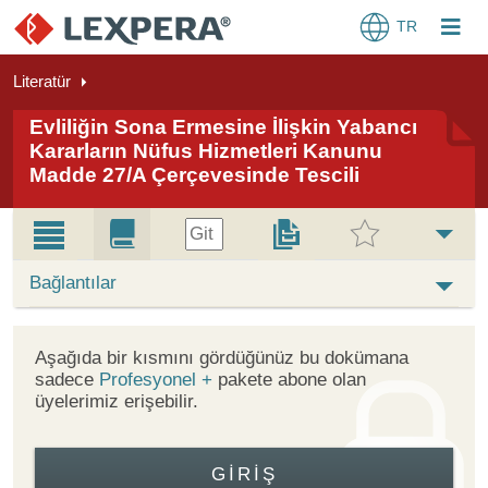
TR
Literatür
Evliliğin Sona Ermesine İlişkin Yabancı
Kararların Nüfus Hizmetleri Kanunu
Madde 27/A Çerçevesinde Tescili
Git
Bağlantılar
Aşağıda bir kısmını gördüğünüz bu dokümana
sadece
Profesyonel +
pakete abone olan
üyelerimiz erişebilir.
GIRIŞ