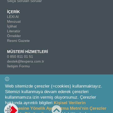
Sıkça Sorulan Sorular
İÇERİK
LEXI AI
Mevzuat
İçtihat
Literatür
Örnekler
Resmi Gazete
MÜSTERİ HİZMETLERİ
0 850 811 01 51
destek@lexpera.com.tr
İletişim Formu
Bizi Takip Edin
Web sitemizde çerezler (=cookies) kullanmaktayız.
Sitemizi kullanmaya devam ederek çerezleri
kullanmamıza izin vermiş oluyorsunuz. Çerezler
hakkında ayrıntılı bilgileri
Kişisel Verilerin
İşlenmesine Yönelik Aydınlatma Metni'nin Çerezler