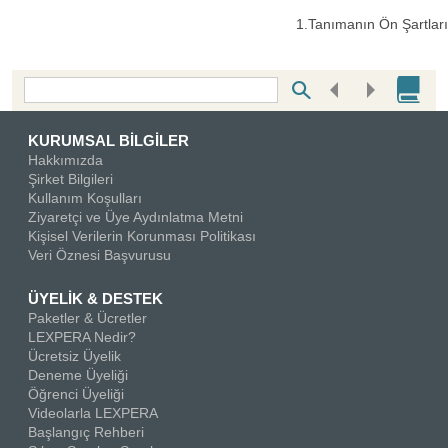
1.Tanımanın Ön Şartları
Bottom Search Toolbar Highlight Text
KURUMSAL BİLGİLER
Hakkımızda
Şirket Bilgileri
Kullanım Koşulları
Ziyaretçi ve Üye Aydınlatma Metni
Kişisel Verilerin Korunması Politikası
Veri Öznesi Başvurusu
ÜYELİK & DESTEK
Paketler & Ücretler
LEXPERA Nedir?
Ücretsiz Üyelik
Deneme Üyeliği
Öğrenci Üyeliği
Videolarla LEXPERA
Başlangıç Rehberi