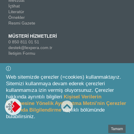
Mevzuat
İçtihat
Literatür
Örnekler
Resmi Gazete
MÜSTERİ HİZMETLERİ
0 850 811 01 51
destek@lexpera.com.tr
İletişim Formu
Bizi Takip Edin
Web sitemizde çerezler (=cookies) kullanmaktayız.
Sitemizi kullanmaya devam ederek çerezleri
kullanmamıza izin vermiş oluyorsunuz. Çerezler
hakkında ayrıntılı bilgileri
Kişisel Verilerin
İşlenmesine Yönelik Aydınlatma Metni'nin Çerezler
Hakkında Bilgilendirme
başlıklı bölümünde
© 2026 On İki Levha Yayıncılık A.Ş.
bulabilirsiniz.
Tamam