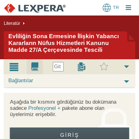
TR
Literatür
Evliliğin Sona Ermesine İlişkin Yabancı
Kararların Nüfus Hizmetleri Kanunu
Madde 27/A Çerçevesinde Tescili
Git
Bağlantılar
Aşağıda bir kısmını gördüğünüz bu dokümana
sadece
Profesyonel +
pakete abone olan
üyelerimiz erişebilir.
GIRIŞ