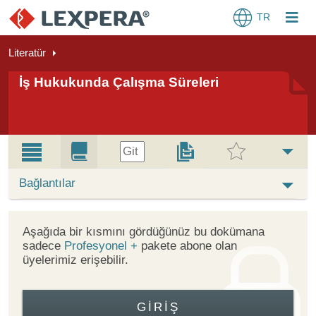
TR
Literatür
İş Hukukunda Çalışma Süreleri
Git
Bağlantılar
Aşağıda bir kısmını gördüğünüz bu dokümana
sadece
Profesyonel +
pakete abone olan
üyelerimiz erişebilir.
GIRIŞ