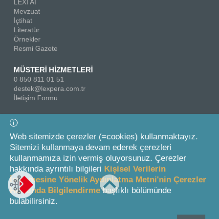
LEXI AI
Mevzuat
İçtihat
Literatür
Örnekler
Resmi Gazete
MÜSTERİ HİZMETLERİ
0 850 811 01 51
destek@lexpera.com.tr
İletişim Formu
Bizi Takip Edin
Web sitemizde çerezler (=cookies) kullanmaktayız.
Sitemizi kullanmaya devam ederek çerezleri
kullanmamıza izin vermiş oluyorsunuz. Çerezler
hakkında ayrıntılı bilgileri
Kişisel Verilerin
İşlenmesine Yönelik Aydınlatma Metni'nin Çerezler
Hakkında Bilgilendirme
başlıklı bölümünde
© 2026 On İki Levha Yayıncılık A.Ş.
bulabilirsiniz.