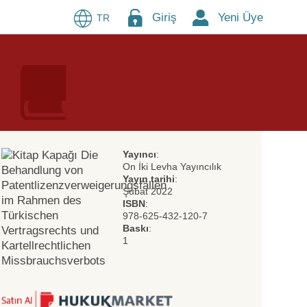
Giriş
Yeni Üye
TR
Yayıncı
:
On İki Levha Yayıncılık
Yayın tarihi
:
Şubat 2022
ISBN
:
978-625-432-120-7
Baskı
:
1