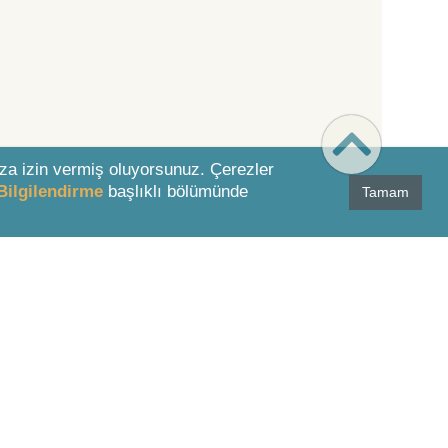
za izin vermiş oluyorsunuz. Çerezler
Bilgilendirme
başlıklı bölümünde
Tamam