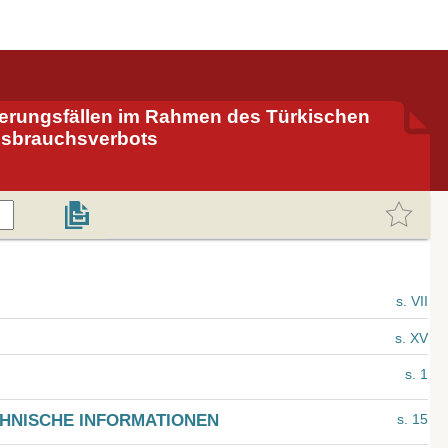
gerungsfällen im Rahmen des Türkischen
issbrauchsverbots
s. VII
s. XV
s. 1
CHNISCHE INFORMATIONEN
s. 15