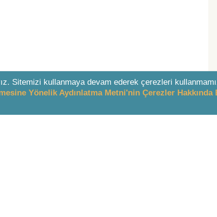
ız. Sitemizi kullanmaya devam ederek çerezleri kullanmamı
enmesine Yönelik Aydınlatma Metni'nin Çerezler Hakkında 