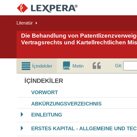
Literatür
Die Behandlung von Patentlizenzverwei
Vertragsrechts und Kartellrechtlichen M
Git
Git
:
İçindekiler
Metin
İÇINDEKILER
VORWORT
ABKÜRZUNGSVERZEICHNIS
EINLEITUNG
ERSTES KAPITAL - ALLGEMEINE UND TE