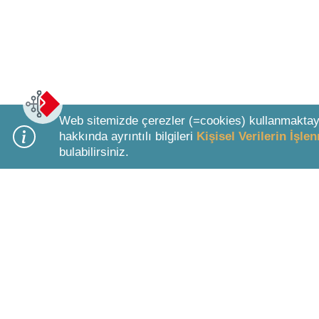
Web sitemizde çerezler (=cookies) kullanmaktay
hakkında ayrıntılı bilgileri
Kişisel Verilerin İşl
bulabilirsiniz.
Bottom Search Toolbar Highlight Text