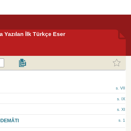
a Yazılan İlk Türkçe Eser
s. VII
s. IX
s. XI
DDEMÂTI
s. 1