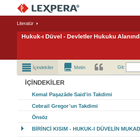
Literatür
Hukuk-ı Düvel - Devletler Hukuku Alanınd
Git
Git
:
İçindekiler
Metin
İÇINDEKILER
Kemal Paşazâde Said’in Takdimi
Cebrail Gregor’un Takdimi
Önsöz
BİRİNCİ KISIM - HUKUK-I DÜVELİN MUKA