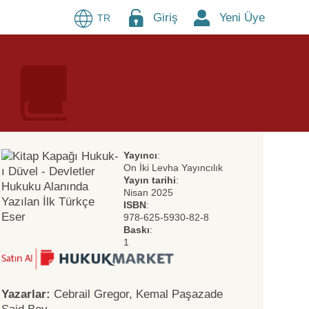
Giriş
Yeni Üye
TR
Yayıncı
:
On İki Levha Yayıncılık
Yayın tarihi
:
Nisan 2025
ISBN
:
978-625-5930-82-8
Baskı
:
1
Yazarlar:
Cebrail Gregor, Kemal Paşazade