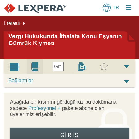
TR
Literatür
Vergi Hukukunda İthalata Konu Eşyanın
Gümrük Kıymeti
Git
Bağlantılar
Aşağıda bir kısmını gördüğünüz bu dokümana
sadece
Profesyonel +
pakete abone olan
üyelerimiz erişebilir.
GIRIŞ