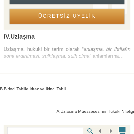
ÜCRETSİZ ÜYELİK
IV.Uzlaşma
Uzlaşma, hukuki bir terim olarak “
anlaşma, bir ihtilafın
sona erdirilmesi, sulhlaşma, sulh olma”
anlamlarına…
B.Birinci Tahlile İtiraz ve İkinci Tahlil
A.Uzlaşma Müessesesinin Hukuki Niteliği
Bottom Search Toolbar Highlight Text