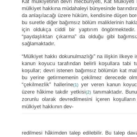
Kat mülkiyetinin devri mecburiyeti, Kat Mülkiyeti
mülkiyet hakkına müdahaleyi bünyesinde barındıra
da anlaşılacağı üzere hüküm, kendisine düşen borçl
bu suretle diğer bağımsız bölüm maliklerinin hakla
için oldukça ciddi bir yaptırım öngörmekted
“paydaşlıktan çıkarma” da olduğu gibi bağımsız
sağlamaktadır.
“Mülkiyet hakkı dokunulmazlığı” na ilişkin ilkeye 
kanun koyucu tarafından belirli koşullara tabi t
koşullar; devri istenen bağımsız bölümün kat mali
bu yerine getirmemenin çekilmez derecede olması
“çekilmezlik” hallerine
yer veren kanun koyucu
(1)
üzere hâkime takdir yetkisi
tanımaktadır. Bunun
(2)
zorunlu olarak devredilmesini içeren koşulları
mülkiyet hakkının dev
-
redilmesi hâkimden talep edilebilir. Bu talep dava