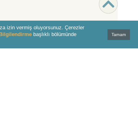
za izin vermiş oluyorsunuz. Çerezler
Bilgilendirme
başlıklı bölümünde
Tamam
MÜSTERİ HİZMETLERİ
0 850 811 01 51
destek@lexpera.com.tr
İletişim Formu