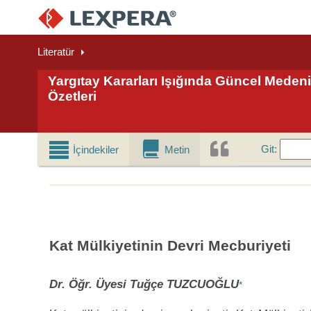
Literatür
Yargıtay Kararları Işığında Güncel Mede
Özetleri
Git
Git
:
İçindekiler
Metin
Kat Mülkiyetinin Devri Mecburiyeti
Dr. Öğr. Üyesi Tuğçe TUZCUOĞLU
*