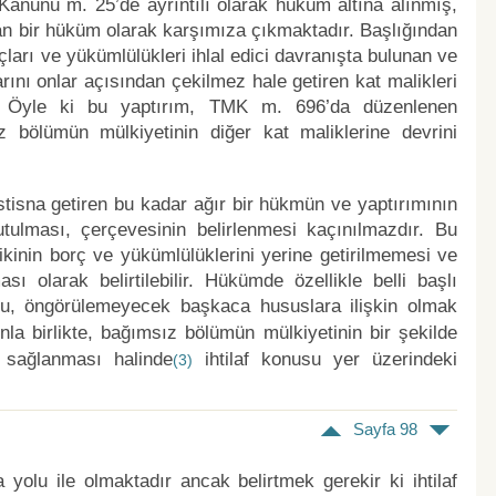
 Kanunu m. 25’de ayrıntılı olarak hüküm altına alınmış,
n bir hüküm olarak karşımıza çıkmaktadır. Başlığından
arı ve yükümlülükleri ihlal edici davranışta bulunan ve
rını onlar açısından çekilmez hale getiren kat malikleri
ir. Öyle ki bu yaptırım, TMK m. 696’da düzenlenen
 bölümün mülkiyetinin diğer kat maliklerine devrini
istisna getiren bu kadar ağır bir hükmün ve yaptırımının
utulması, çerçevesinin belirlenmesi kaçınılmazdır. Bu
kinin borç ve yükümlülüklerini yerine getirilmemesi ve
 olarak belirtilebilir. Hükümde özellikle belli başlı
, öngörülemeyecek başkaca hususlara ilişkin olmak
la birlikte, bağımsız bölümün mülkiyetinin bir şekilde
n sağlanması halinde
ihtilaf konusu yer üzerindeki
(3)
Sayfa 98
 yolu ile olmaktadır ancak belirtmek gerekir ki ihtilaf