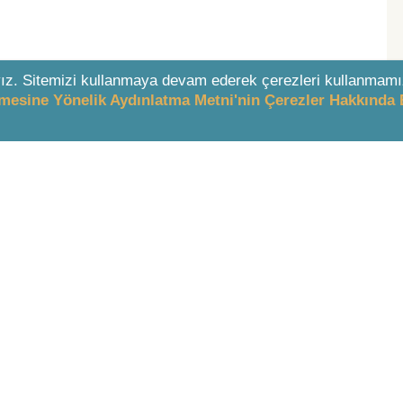
ız. Sitemizi kullanmaya devam ederek çerezleri kullanmamı
enmesine Yönelik Aydınlatma Metni'nin Çerezler Hakkında 
& DESTEK
İÇERİK
 Ücretler
LEXI AI
Nedir?
Mevzuat
yelik
İçtihat