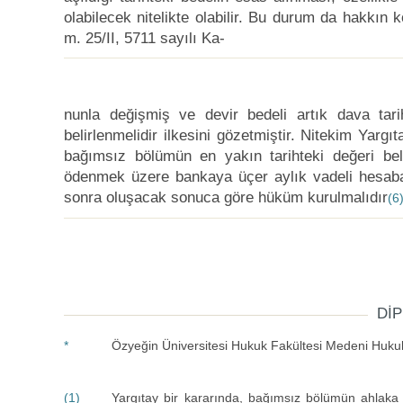
olabilecek nitelikte olabilir. Bu durum da hakkın 
m. 25/II, 5711 sayılı Ka
-
nunla değişmiş ve devir bedeli artık dava tar
belirlenmelidir ilkesini gözetmiştir. Nitekim Yarg
bağımsız bölümün en yakın tarihteki değeri bel
ödenmek üzere bankaya üçer aylık vadeli hesaba 
sonra oluşacak sonuca göre hüküm kurulmalıdır
(6
DI
*
Özyeğin Üniversitesi Hukuk Fakültesi Medeni Hukuk
(1)
Yargıtay bir kararında, bağımsız bölümün ahlaka