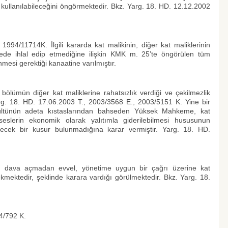
 kullanılabileceğini öngörmektedir. Bkz. Yarg. 18. HD. 12.12.2002
994/11714K. İlgili kararda kat malikinin, diğer kat maliklerinin
cede ihlal edip etmediğine ilişkin KMK m. 25’te öngörülen tüm
mesi gerektiği kanaatine varılmıştır.
bölümün diğer kat maliklerine rahatsızlık verdiği ve çekilmezlik
rg. 18. HD. 17.06.2003 T., 2003/3568 E., 2003/5151 K. Yine bir
rültünün adeta kıstaslarından bahseden Yüksek Mahkeme, kat
seslerin ekonomik olarak yalıtımla giderilebilmesi hususunun
lecek bir kusur bulunmadığına karar vermiştir. Yarg. 18. HD.
in dava açmadan evvel, yönetime uygun bir çağrı üzerine kat
mektedir, şeklinde karara vardığı görülmektedir. Bkz. Yarg. 18.
4/792 K.