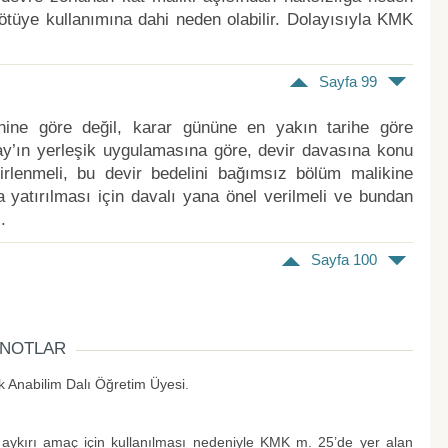
kötüye kullanımına dahi neden olabilir. Dolayısıyla KMK
Sayfa 99
ihine göre değil, karar gününe en yakın tarihe göre
ıtay’ın yerleşik uygulamasına göre, devir davasına konu
irlenmeli, bu devir bedelini bağımsız bölüm malikine
yatırılması için davalı yana önel verilmeli ve bundan
.
)
Sayfa 100
PNOTLAR
 Anabilim Dalı Öğretim Üyesi.
 aykırı amaç için kullanılması nedeniyle KMK m. 25’de yer alan