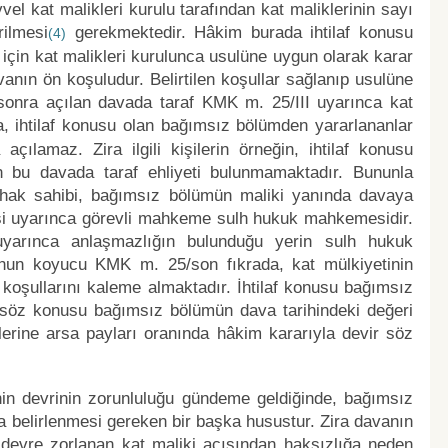
l kat malikleri kurulu tarafından kat maliklerinin sayı
rilmesi
gerekmektedir. Hâkim burada ihtilaf konusu
(4)
çin kat malikleri kurulunca usulüne uygun olarak karar
vanın ön koşuludur. Belirtilen koşullar sağlanıp usulüne
n sonra açılan davada taraf KMK m. 25/III uyarınca kat
a, ihtilaf konusu olan bağımsız bölümden yararlananlar
çılamaz. Zira ilgili kişilerin örneğin, ihtilaf konusu
 bu davada taraf ehliyeti bulunmamaktadır. Bununla
i hak sahibi, bağımsız bölümün maliki yanında davaya
esi uyarınca görevli mahkeme sulh hukuk mahkemesidir.
yarınca anlaşmazlığın bulunduğu yerin sulh hukuk
anun koyucu KMK m. 25/son fıkrada, kat mülkiyetinin
koşullarını kaleme almaktadır. İhtilaf konusu bağımsız
, söz konusu bağımsız bölümün dava tarihindeki değeri
erine arsa payları oranında hâkim kararıyla devir söz
n devrinin zorunluluğu gündeme geldiğinde, bağımsız
a belirlenmesi gereken bir başka husustur. Zira davanın
le devre zorlanan kat maliki açısından haksızlığa neden