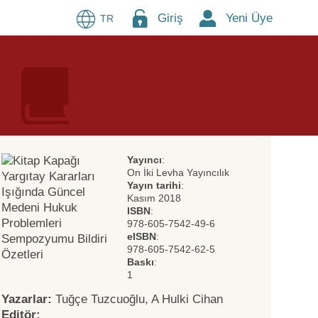
Giriş
Yeni Üye
TR
Yayıncı
:
On İki Levha Yayıncılık
Yayın tarihi
:
Kasım 2018
ISBN
:
978-605-7542-49-6
eISBN
:
978-605-7542-62-5
Baskı
:
1
Yazarlar:
Tuğçe Tuzcuoğlu, A Hulki Cihan
Editör: