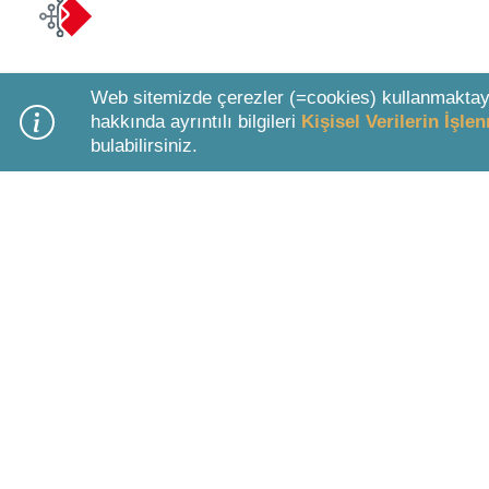
Web sitemizde çerezler (=cookies) kullanmaktay
hakkında ayrıntılı bilgileri
Kişisel Verilerin İşl
bulabilirsiniz.
Bottom Search Toolbar Highlight Text
KURUMSAL BİLGİLER
ÜYELİK 
Hakkımızda
Paketler &
Şirket Bilgileri
LEXPERA 
Kullanım Koşulları
Ücretsiz Ü