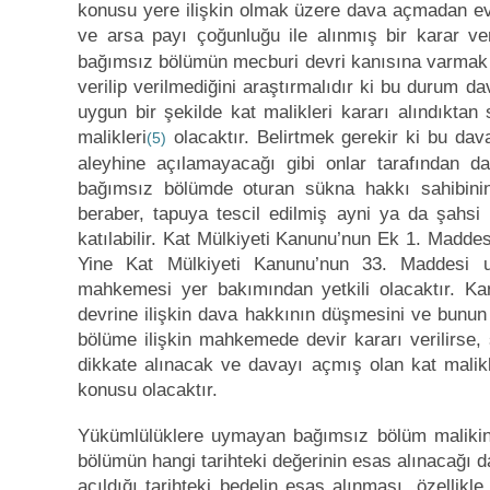
konusu yere ilişkin olmak üzere dava açmadan evve
ve arsa payı çoğunluğu ile alınmış bir karar ve
bağımsız bölümün mecburi devri kanısına varmak i
verilip verilmediğini araştırmalıdır ki bu durum da
uygun bir şekilde kat malikleri kararı alındıkta
malikleri
olacaktır. Belirtmek gerekir ki bu dav
(5)
aleyhine açılamayacağı gibi onlar tarafından da a
bağımsız bölümde oturan sükna hakkı sahibinin
beraber, tapuya tescil edilmiş ayni ya da şahs
katılabilir. Kat Mülkiyeti Kanunu’nun Ek 1. Madd
Yine Kat Mülkiyeti Kanunu’nun 33. Maddesi u
mahkemesi yer bakımından yetkili olacaktır. K
devrine ilişkin dava hakkının düşmesini ve bunun 
bölüme ilişkin mahkemede devir kararı verilirse
dikkate alınacak ve davayı açmış olan kat malikl
konusu olacaktır.
Yükümlülüklere uymayan bağımsız bölüm malikini
bölümün hangi tarihteki değerinin esas alınacağı d
açıldığı tarihteki bedelin esas alınması, özellik