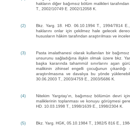
hakların diğer bağımsız bölüm malikleri tarafından
T., 2002/10749 E. 2002/12058 K.
(2)
Bkz. Yarg. 18. HD. 06.10.1994 T., 1994/7814 E., 1
haklarını onlar için çekilmez hale gelecek dere
hususların hâkim tarafından araştırılması ve incelen
(3)
Pasta imalathanesi olarak kullanılan bir bağımsız 
unsurunu sağladığına ilişkin olmak üzere bkz. Ya
başka kararında tahammül sınırlarını aşan gü
malikinin zihinsel engelli çocuğunun çıkardığı 
araştırılmasına ve davalıya bu yönde yüklenebi
30.06.2003 T., 2003/4759 E., 2003/5686 K.
(4)
Nitekim Yargıtay’ın, bağımsız bölümün devri iç
maliklerinin toplanması ve konuyu görüşmesi gerek
HD. 10.03.1998 T., 1998/1639 E., 1998/2304 K.
(5)
Bkz. Yarg. HGK, 05.10.1984 T., 1982/5 816 E., 198