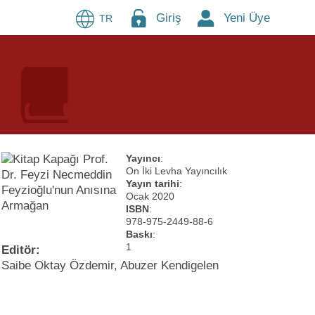
Giriş
Yeni Üye
TR
Yayıncı
:
On İki Levha Yayıncılık
Yayın tarihi
:
Ocak 2020
ISBN
:
978-975-2449-88-6
Baskı
:
1
Editör:
Saibe Oktay Özdemir, Abuzer Kendigelen