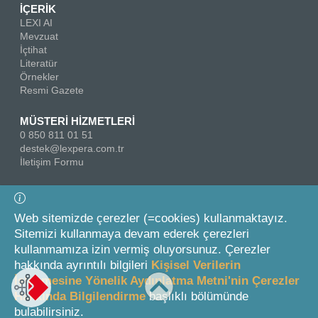
İÇERİK
LEXI AI
Mevzuat
İçtihat
Literatür
Örnekler
Resmi Gazete
MÜSTERİ HİZMETLERİ
0 850 811 01 51
destek@lexpera.com.tr
İletişim Formu
Bizi Takip Edin
Web sitemizde çerezler (=cookies) kullanmaktayız.
Sitemizi kullanmaya devam ederek çerezleri
kullanmamıza izin vermiş oluyorsunuz. Çerezler
hakkında ayrıntılı bilgileri
Kişisel Verilerin
İşlenmesine Yönelik Aydınlatma Metni'nin Çerezler
Hakkında Bilgilendirme
başlıklı bölümünde
© 2026 On İki Levha Yayıncılık A.Ş.
bulabilirsiniz.