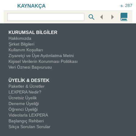
KAYNAKÇA
s. 287
Bottom Search Toolbar Highlight Text
KURUMSAL BİLGİLER
Hakkımızda
Şirket Bilgileri
Kullanım Koşulları
Ziyaretçi ve Üye Aydınlatma Metni
Kişisel Verilerin Korunması Politikası
Veri Öznesi Başvurusu
ÜYELİK & DESTEK
Paketler & Ücretler
LEXPERA Nedir?
Ücretsiz Üyelik
Deneme Üyeliği
Öğrenci Üyeliği
Videolarla LEXPERA
Başlangıç Rehberi
Sıkça Sorulan Sorular