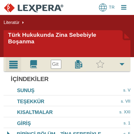
TR
Literatür
Türk Hukukunda Zina Sebebiyle
Boşanma
Git
İÇINDEKILER
SUNUŞ
s. V
TEŞEKKÜR
s. VII
KISALTMALAR
s. XXI
GİRİŞ
s. 1
s. 5