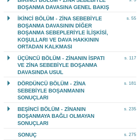
BİRİNCİ BÖLÜM - ZİNA SEBEBİYLE
BOŞANMA DAVASINA GENEL BAKIŞ
İKİNCİ BÖLÜM - ZİNA SEBEBİYLE
s. 55
BOŞANMA DAVASININ DİĞER
BOŞANMA SEBEPLERİYLE İLİŞKİSİ,
KOŞULLARI VE DAVA HAKKININ
ORTADAN KALKMASI
ÜÇÜNCÜ BÖLÜM - ZİNANIN İSPATI
s. 117
VE ZİNA SEBEBİYLE BOŞANMA
DAVASINDA USUL
DÖRDÜNCÜ BÖLÜM - ZİNA
s. 181
SEBEBİYLE BOŞANMANIN
SONUÇLARI
BEŞİNCİ BÖLÜM - ZİNANIN
s. 235
BOŞANMAYA BAĞLI OLMAYAN
SONUÇLARI
SONUÇ
s. 275