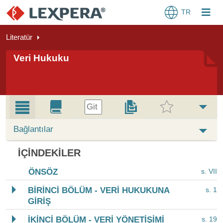
TR
Literatür
Veri Hukuku
Git
Bağlantılar
İÇINDEKILER
ÖNSÖZ
s. VII
BİRİNCİ BÖLÜM - VERİ HUKUKUNA
s. 1
GİRİŞ
İKİNCİ BÖLÜM - VERİ YÖNETİŞİMİ
s. 19