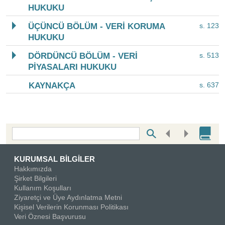
HUKUKU
ÜÇÜNCÜ BÖLÜM - VERİ KORUMA
s. 123
HUKUKU
DÖRDÜNCÜ BÖLÜM - VERİ
s. 513
PİYASALARI HUKUKU
KAYNAKÇA
s. 637
Bottom Search Toolbar Highlight Text
KURUMSAL BİLGİLER
Hakkımızda
Şirket Bilgileri
Kullanım Koşulları
Ziyaretçi ve Üye Aydınlatma Metni
Kişisel Verilerin Korunması Politikası
Veri Öznesi Başvurusu