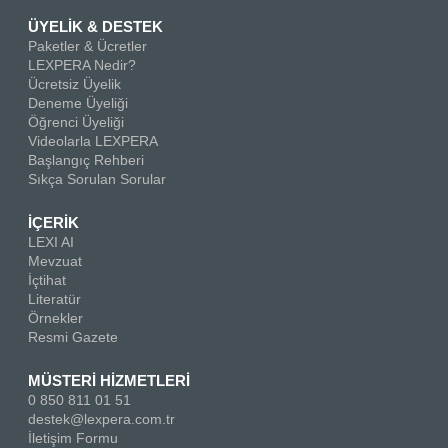
ÜYELİK & DESTEK
Paketler & Ücretler
LEXPERA Nedir?
Ücretsiz Üyelik
Deneme Üyeliği
Öğrenci Üyeliği
Videolarla LEXPERA
Başlangıç Rehberi
Sıkça Sorulan Sorular
İÇERİK
LEXI AI
Mevzuat
İçtihat
Literatür
Örnekler
Resmi Gazete
MÜSTERİ HİZMETLERİ
0 850 811 01 51
destek@lexpera.com.tr
İletişim Formu