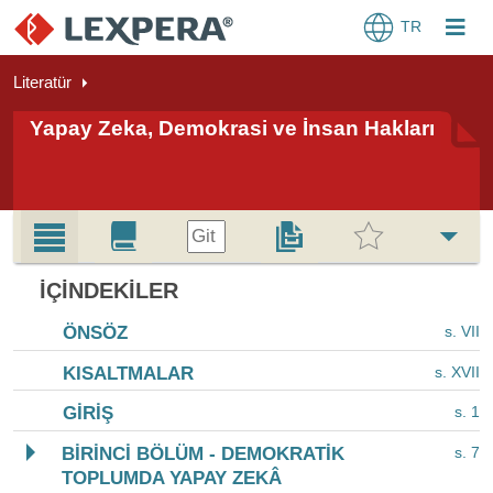
TR
Literatür
Yapay Zeka, Demokrasi ve İnsan Hakları
Git
İÇINDEKILER
ÖNSÖZ
s. VII
KISALTMALAR
s. XVII
GİRİŞ
s. 1
BİRİNCİ BÖLÜM - DEMOKRATİK
s. 7
TOPLUMDA YAPAY ZEKÂ