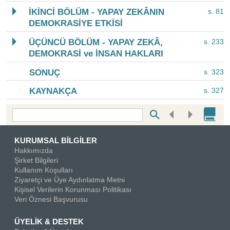
İKİNCİ BÖLÜM - YAPAY ZEKÂNIN
s. 81
DEMOKRASİYE ETKİSİ
ÜÇÜNCÜ BÖLÜM - YAPAY ZEKÂ,
s. 233
DEMOKRASİ ve İNSAN HAKLARI
SONUÇ
s. 323
KAYNAKÇA
s. 327
Bottom Search Toolbar Highlight Text
KURUMSAL BİLGİLER
Hakkımızda
Şirket Bilgileri
Kullanım Koşulları
Ziyaretçi ve Üye Aydınlatma Metni
Kişisel Verilerin Korunması Politikası
Veri Öznesi Başvurusu
ÜYELİK & DESTEK