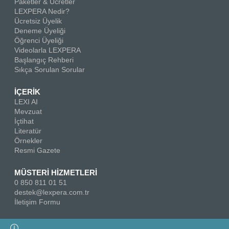
Paketler & Ücretler
LEXPERA Nedir?
Ücretsiz Üyelik
Deneme Üyeliği
Öğrenci Üyeliği
Videolarla LEXPERA
Başlangıç Rehberi
Sıkça Sorulan Sorular
İÇERİK
LEXI AI
Mevzuat
İçtihat
Literatür
Örnekler
Resmi Gazete
MÜSTERİ HİZMETLERİ
0 850 811 01 51
destek@lexpera.com.tr
İletişim Formu
Bizi Takip Edin