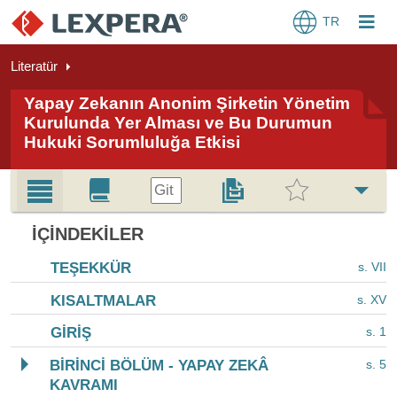
TR
Literatür
Yapay Zekanın Anonim Şirketin Yönetim
Kurulunda Yer Alması ve Bu Durumun
Hukuki Sorumluluğa Etkisi
Git
İÇINDEKILER
TEŞEKKÜR
s. VII
KISALTMALAR
s. XV
GİRİŞ
s. 1
BİRİNCİ BÖLÜM - YAPAY ZEKÂ
s. 5
KAVRAMI