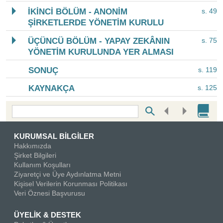
İKİNCİ BÖLÜM - ANONİM
s. 49
ŞİRKETLERDE YÖNETİM KURULU
ÜÇÜNCÜ BÖLÜM - YAPAY ZEKÂNIN
s. 75
YÖNETİM KURULUNDA YER ALMASI
SONUÇ
s. 119
KAYNAKÇA
s. 125
Bottom Search Toolbar Highlight Text
KURUMSAL BİLGİLER
Hakkımızda
Şirket Bilgileri
Kullanım Koşulları
Ziyaretçi ve Üye Aydınlatma Metni
Kişisel Verilerin Korunması Politikası
Veri Öznesi Başvurusu
ÜYELİK & DESTEK