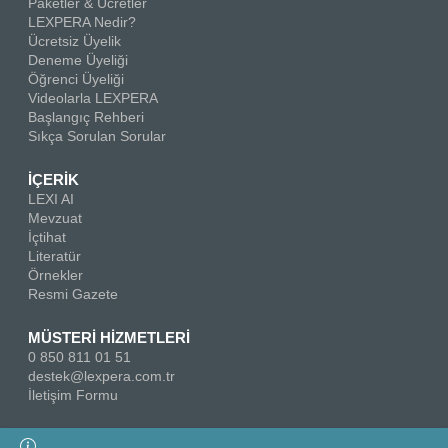
Paketler & Ücretler
LEXPERA Nedir?
Ücretsiz Üyelik
Deneme Üyeliği
Öğrenci Üyeliği
Videolarla LEXPERA
Başlangıç Rehberi
Sıkça Sorulan Sorular
İÇERİK
LEXI AI
Mevzuat
İçtihat
Literatür
Örnekler
Resmi Gazete
MÜSTERİ HİZMETLERİ
0 850 811 01 51
destek@lexpera.com.tr
İletişim Formu
Bizi Takip Edin