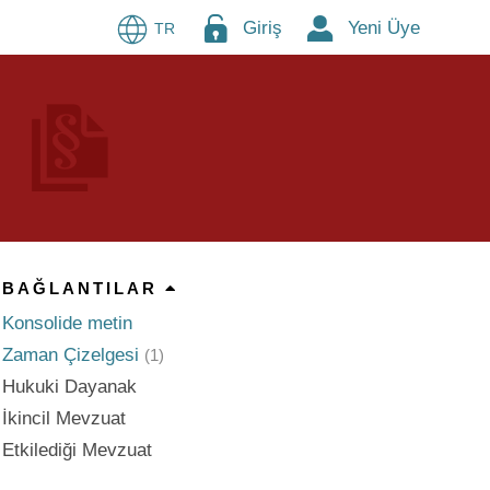
Giriş
Yeni Üye
TR
BAĞLANTILAR
Konsolide metin
Zaman Çizelgesi
(1)
Hukuki Dayanak
İkincil Mevzuat
Etkilediği Mevzuat