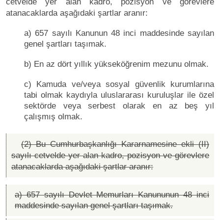
cetvelde yer alan kadro, pozisyon ve görevlere
atanacaklarda aşağıdaki şartlar aranır:
a) 657 sayılı Kanunun 48 inci maddesinde sayılan
genel şartları taşımak.
b) En az dört yıllık yükseköğrenim mezunu olmak.
c) Kamuda ve/veya sosyal güvenlik kurumlarına
tabi olmak kaydıyla uluslararası kuruluşlar ile özel
sektörde veya serbest olarak en az beş yıl
çalışmış olmak.
(2) Bu Cumhurbaşkanlığı Kararnamesine ekli (II)
sayılı cetvelde yer alan kadro, pozisyon ve görevlere
atanacaklarda aşağıdaki şartlar aranır:
a) 657 sayılı Devlet Memurları Kanununun 48 inci
maddesinde sayılan genel şartları taşımak.