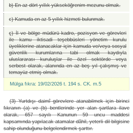
b) En az dört yıllık yükseköğrenim mezunu olmak.
c) Kamuda en az 5 yıllık hizmeti bulunmak.
ç) İl ve bölge müdürü kadro, pozisyon ve görevleri
ile kamu iktisadi teşebbüsleri yönetim kurulu
üyeliklerine atanacaklar için kamuda ve/veya sosyal
güvenlik kurumlarına tabi olmak kaydıyla
uluslararası kuruluşlar ile özel sektörde veya
serbest olarak, alanında en az beş yıl çalışmış ve
temayüz etmiş olmak.
Mülga fıkra: 19/02/2026 t. 194 s. CK. m.5
(3) Yurtdışı daimî görevlere atanabilmek için birinci
fıkranın (a) ve (b) bentlerinde yer alan şartlara ilave
olarak, 657 sayılı Kanunun 59 uncu maddesi
kapsamında yapılacak atamalar dâhil, yeterli dil bilgisine
sahip olunduğunu belgelendirmek şarttır.