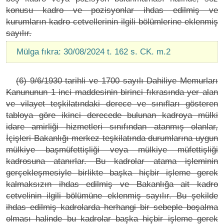
konusu kadro ve pozisyonlar ihdas edilmiş ve
kurumların kadro cetvellerinin ilgili bölümlerine eklenmiş
sayılır.
Mülga fıkra: 30/08/2024 t. 162 s. CK. m.2
(6) 9/6/1930 tarihli ve 1700 sayılı Dahiliye Memurları
Kanununun 1 inci maddesinin birinci fıkrasında yer alan
ve vilayet teşkilatındaki derece ve sınıfları gösteren
tabloya göre ikinci derecede bulunan kadroya mülki
idare amirliği hizmetleri sınıfından atanmış olanlar,
İçişleri Bakanlığı merkez teşkilatında durumlarına uygun
mülkiye başmüfettişliği veya mülkiye müfettişliği
kadrosuna atanırlar. Bu kadrolar atama işleminin
gerçekleşmesiyle birlikte başka hiçbir işleme gerek
kalmaksızın ihdas edilmiş ve Bakanlığa ait kadro
cetvelinin ilgili bölümüne eklenmiş sayılır. Bu şekilde
ihdas edilmiş kadrolarda herhangi bir sebeple boşalma
olması halinde bu kadrolar başka hiçbir işleme gerek