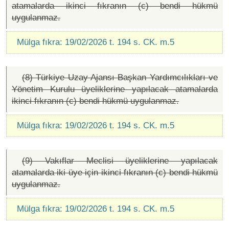
atamalarda ikinci fıkranın (c) bendi hükmü
uygulanmaz.
Mülga fıkra: 19/02/2026 t. 194 s. CK. m.5
(8) Türkiye Uzay Ajansı Başkan Yardımcılıkları ve
Yönetim Kurulu üyeliklerine yapılacak atamalarda
ikinci fıkranın (c) bendi hükmü uygulanmaz.
Mülga fıkra: 19/02/2026 t. 194 s. CK. m.5
(9) Vakıflar Meclisi üyeliklerine yapılacak
atamalarda iki üye için ikinci fıkranın (c) bendi hükmü
uygulanmaz.
Mülga fıkra: 19/02/2026 t. 194 s. CK. m.5