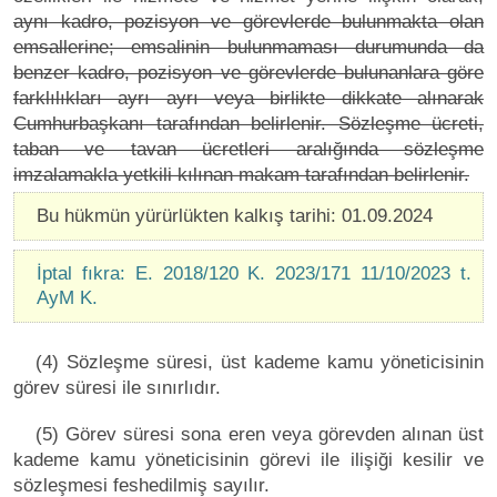
aynı kadro, pozisyon ve görevlerde bulunmakta olan
emsallerine; emsalinin bulunmaması durumunda da
benzer kadro, pozisyon ve görevlerde bulunanlara göre
farklılıkları ayrı ayrı veya birlikte dikkate alınarak
Cumhurbaşkanı tarafından belirlenir. Sözleşme ücreti,
taban ve tavan ücretleri aralığında sözleşme
imzalamakla yetkili kılınan makam tarafından belirlenir.
Bu hükmün yürürlükten kalkış tarihi: 01.09.2024
İptal fıkra: E. 2018/120 K. 2023/171 11/10/2023 t.
AyM K.
(4) Sözleşme süresi, üst kademe kamu yöneticisinin
görev süresi ile sınırlıdır.
(5) Görev süresi sona eren veya görevden alınan üst
kademe kamu yöneticisinin görevi ile ilişiği kesilir ve
sözleşmesi feshedilmiş sayılır.