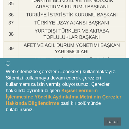
TÜRKİYE BİLİMSEL VE TEKNOLOJİK
35
ARAŞTIRMA KURUMU BAŞKANI
36
TÜRKİYE İSTATİSTİK KURUMU BAŞKANI
37
TÜRKİYE UZAY AJANSI BAŞKANI
YURTDIŞI TÜRKLER VE AKRABA
38
TOPLULUKLAR BAŞKANI
AFET VE ACİL DURUM YÖNETİMİ BAŞKAN
39
YARDIMCILARI
AFET VE ACİL DURUM YÖNETİMİ
40
BAŞKANLIĞI REHBERLİK VE DENETİM
Web sitemizde çerezler (=cookies) kullanmaktayız.
BAŞKANI
Sitemizi kullanmaya devam ederek çerezleri
AKARYAKIT İKMAL VE NATO POL TESİSLERİ
41
kullanmamıza izin vermiş oluyorsunuz. Çerezler
İŞLETME BAŞKANI
hakkında ayrıntılı bilgileri
Kişisel Verilerin
ALEVİ-BEKTAŞİ KÜLTÜR VE CEMEVİ
İşlenmesine Yönelik Aydınlatma Metni'nin Çerezler
42
BAŞKANI
Hakkında Bilgilendirme
başlıklı bölümünde
ATATÜRK KÜLTÜR, DİL VE TARİH YÜKSEK
bulabilirsiniz.
43
KURUMU BAŞKANI
Tamam
Bottom Search Toolbar Highlight Text
AVRUPA BİRLİĞİ EĞİTİM VE GENÇLİK
44