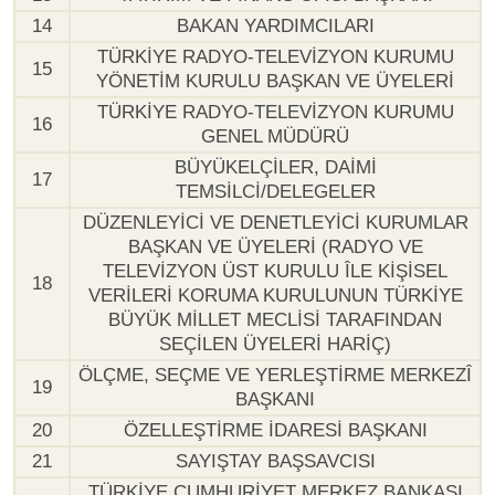
14
BAKAN YARDIMCILARI
TÜRKİYE RADYO-TELEVİZYON KURUMU
15
YÖNETİM KURULU BAŞKAN VE ÜYELERİ
TÜRKİYE RADYO-TELEVİZYON KURUMU
16
GENEL MÜDÜRÜ
BÜYÜKELÇİLER, DAİMİ
17
TEMSİLCİ/DELEGELER
DÜZENLEYİCİ VE DENETLEYİCİ KURUMLAR
BAŞKAN VE ÜYELERİ (RADYO VE
TELEVİZYON ÜST KURULU ÎLE KİŞİSEL
18
VERİLERİ KORUMA KURULUNUN TÜRKİYE
BÜYÜK MİLLET MECLİSİ TARAFINDAN
SEÇİLEN ÜYELERİ HARİÇ)
ÖLÇME, SEÇME VE YERLEŞTİRME MERKEZÎ
19
BAŞKANI
20
ÖZELLEŞTİRME İDARESİ BAŞKANI
21
SAYIŞTAY BAŞSAVCISI
TÜRKİYE CUMHURİYET MERKEZ BANKASI