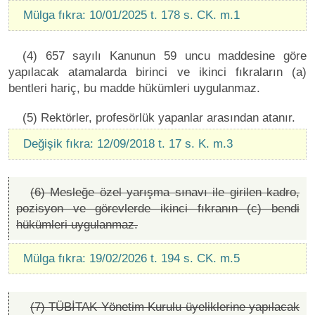
Mülga fıkra: 10/01/2025 t. 178 s. CK. m.1
(4) 657 sayılı Kanunun 59 uncu maddesine göre
yapılacak atamalarda birinci ve ikinci fıkraların (a)
bentleri hariç, bu madde hükümleri uygulanmaz.
(5) Rektörler, profesörlük yapanlar arasından atanır.
Değişik fıkra: 12/09/2018 t. 17 s. K. m.3
(6) Mesleğe özel yarışma sınavı ile girilen kadro,
pozisyon ve görevlerde ikinci fıkranın (c) bendi
hükümleri uygulanmaz.
Mülga fıkra: 19/02/2026 t. 194 s. CK. m.5
(7) TÜBİTAK Yönetim Kurulu üyeliklerine yapılacak