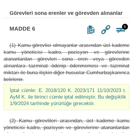
Görevleri sona erenler ve görevden alınanlar
6
MADDE 6
(1) Kamu görevlisi olmayanlar arasından üst kademe
kamu yöneticisi kadro, pozisyon ve görevlerine
atananlardan görevleri sona eren veya görevden
alınanlara tazminat ödenip ödenmemesi ve tazminat
miktarı ile buna ilişkin diğer hususlar Cumhurbaşkanınca
belirlenir.
İptal cümle: E. 2018/120 K. 2023/171 11/10/2023 t.
AyM K. ile birinci cümle iptal edilmiştir. Bu değişiklik
1/9/2024 tarihinde yürürlüğe girecektir.
(2) Kamu görevlileri arasından, üst kademe kamu
yöneticisi kadro, pozisyon ve görevlerine atananlardan