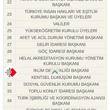
22
BAŞKANI
TÜRKİYE İNSAN HAKLARI VE EŞİTLİK
23
KURUMU BAŞKAN VE ÜYELERİ
24
VALİLER
25
YÜKSEKÖĞRETİM KURULU ÜYELERİ
26
AFET VE ACİL DURUM YÖNETİMİ BAŞKANI
27
GELİR İDARESİ BAŞKANI
28
GÖÇ İDARESİ BAŞKANI
HELAL AKREDİTASYON KURUMU YÖNETİM
29
KURULU BAŞKANI
30
İKLİM DEĞİŞİKLİĞİ BAŞKANI
31
KENTSEL DÖNÜŞÜM BAŞKANI
32
SOSYAL GÜVENLİK KURUMU BAŞKANI
33
TOPLU KONUT İDARESİ BAŞKANI
TÜRK İŞBİRLİĞİ VE KOORDİNASYON AJANSI
34
BAŞKANI