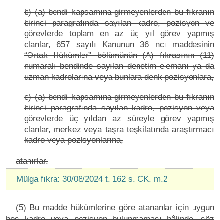
b) (a) bendi kapsamına girmeyenlerden bu fıkranın
birinci paragrafında sayılan kadro, pozisyon ve
görevlerde toplam en az üç yıl görev yapmış
olanlar, 657 sayılı Kanunun 36 ncı maddesinin
“Ortak Hükümler” bölümünün (A) fıkrasının (11)
numaralı bendinde sayılan denetim elemanı ya da
uzman kadrolarına veya bunlara denk pozisyonlara,
c) (a) bendi kapsamına girmeyenlerden bu fıkranın
birinci paragrafında sayılan kadro, pozisyon veya
görevlerde üç yıldan az süreyle görev yapmış
olanlar, merkez veya taşra teşkilatında araştırmacı
kadro veya pozisyonlarına,
atanırlar.
Mülga fıkra: 30/08/2024 t. 162 s. CK. m.2
(5) Bu madde hükümlerine göre atananlar için uygun
boş kadro veya pozisyon bulunmaması hâlinde, söz