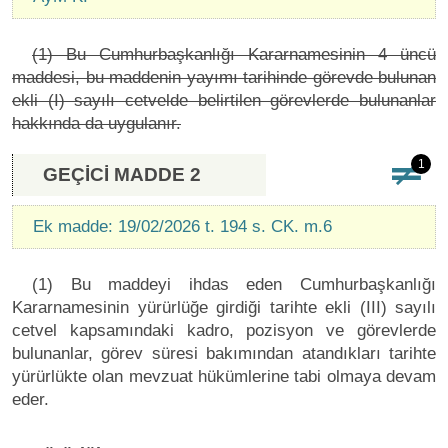
(1) Bu Cumhurbaşkanlığı Kararnamesinin 4 üncü
maddesi, bu maddenin yayımı tarihinde görevde bulunan
ekli (I) sayılı cetvelde belirtilen görevlerde bulunanlar
hakkında da uygulanır.
1
GEÇİCİ MADDE 2
Ek madde: 19/02/2026 t. 194 s. CK. m.6
(1) Bu maddeyi ihdas eden Cumhurbaşkanlığı
Kararnamesinin yürürlüğe girdiği tarihte ekli (III) sayılı
cetvel kapsamındaki kadro, pozisyon ve görevlerde
bulunanlar, görev süresi bakımından atandıkları tarihte
yürürlükte olan mevzuat hükümlerine tabi olmaya devam
eder.