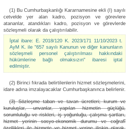
(1) Bu Cumhurbaşkanlığı Kararnamesine ekli (I) sayılı
cetvelde yer alan kadro, pozisyon ve görevlere
atananlar, atandıkları kadro, pozisyon ve görevlerde
sözleşmeli olarak da çalıştırılabilir.
İptal ibare: E. 2018/120 K. 2023/171 11/10/2023 t.
AyM K. ile "657 sayılı Kanunun ve diğer kanunların
sözleşmeli personel çalıştırılması hakkındaki
hükümlerine bağlı olmaksızın" ibaresi iptal
edilmiştir.
(2) Birinci fıkrada belirtilenlerin hizmet sözleşmelerini,
idare adına imzalayacaklar Cumhurbaşkanınca belirlenir.
(3) Sözleşme taban ve tavan ücretleri; kurum ve
kuruluşlar, unvanlar, yapılan hizmetin güçlüğü,
sorumluluğu ve riskleri, iş yoğunluğu, çalışma şartları,
hizmet yerinin sosyo-ekonomik durumu ve coğrafî
özellikleri ile hizmete ve hizmet yerine ilişkin olarak,