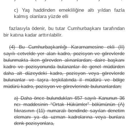
c) Yaş haddinden emekliliğine altı yıldan fazla
kalmış olanlara yüzde elli
fazlasıyla ödenir, bu tutar Cumhurbaşkanı tarafından
bir katına kadar arttırılabilir.
(4) Bu Cumhurbaşkanlığı Kararnamesine ekli (II)
sayılı cetvelde yer alan kadro, pozisyon ve görevlerde
bulunmakta iken görevden alınanlardan; daire başkanı
kadro ve pozisyonunda bulananlar ile genel müdürden
daha alt düzeydeki kadro, pozisyon veya görevlerde
bulunanlar ve taşra teşkilatında il müdürü ve bölge
müdürü kadro, pozisyon ve görevlerinde bulunanlardan;
a) Daha önce bulundukları 657 sayılı Kanunun 36
ncı maddesinin “Ortak Hükümler” bölümünün (A)
fıkrasının (11) numaralı bendinde sayılan denetim
elemanı ya da uzman kadrolarına veya bunlara
denk pozisyonlara,