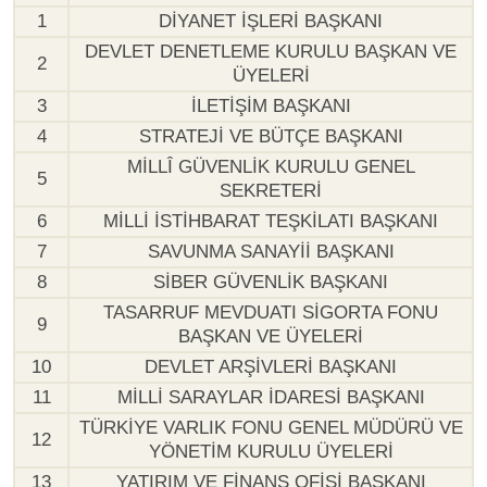
1
DİYANET İŞLERİ BAŞKANI
DEVLET DENETLEME KURULU BAŞKAN VE
2
ÜYELERİ
3
İLETİŞİM BAŞKANI
4
STRATEJİ VE BÜTÇE BAŞKANI
MİLLÎ GÜVENLİK KURULU GENEL
5
SEKRETERİ
6
MİLLİ İSTİHBARAT TEŞKİLATI BAŞKANI
7
SAVUNMA SANAYİİ BAŞKANI
8
SİBER GÜVENLİK BAŞKANI
TASARRUF MEVDUATI SİGORTA FONU
9
BAŞKAN VE ÜYELERİ
10
DEVLET ARŞİVLERİ BAŞKANI
11
MİLLİ SARAYLAR İDARESİ BAŞKANI
TÜRKİYE VARLIK FONU GENEL MÜDÜRÜ VE
12
YÖNETİM KURULU ÜYELERİ
13
YATIRIM VE FİNANS OFİSİ BAŞKANI