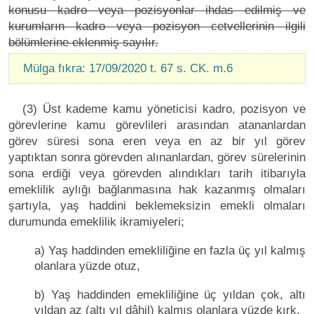
konusu kadro veya pozisyonlar ihdas edilmiş ve
kurumların kadro veya pozisyon cetvellerinin ilgili
bölümlerine eklenmiş sayılır.
Mülga fıkra: 17/09/2020 t. 67 s. CK. m.6
(3) Üst kademe kamu yöneticisi kadro, pozisyon ve
görevlerine kamu görevlileri arasından atananlardan
görev süresi sona eren veya en az bir yıl görev
yaptıktan sonra görevden alınanlardan, görev sürelerinin
sona erdiği veya görevden alındıkları tarih itibarıyla
emeklilik aylığı bağlanmasına hak kazanmış olmaları
şartıyla, yaş haddini beklemeksizin emekli olmaları
durumunda emeklilik ikramiyeleri;
a) Yaş haddinden emekliliğine en fazla üç yıl kalmış
olanlara yüzde otuz,
b) Yaş haddinden emekliliğine üç yıldan çok, altı
yıldan az (altı yıl dâhil) kalmış olanlara yüzde kırk,