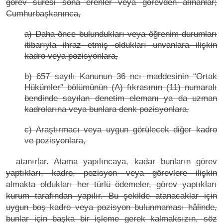
görev süresi sona erenler veya görevden alınanlar;
Cumhurbaşkanınca,
a) Daha önce bulundukları veya öğrenim durumları
itibarıyla ihraz etmiş oldukları unvanlara ilişkin
kadro veya pozisyonlara,
b) 657 sayılı Kanunun 36 ncı maddesinin “Ortak
Hükümler” bölümünün (A) fıkrasının (11) numaralı
bendinde sayılan denetim elemanı ya da uzman
kadrolarına veya bunlara denk pozisyonlara,
c) Araştırmacı veya uygun görülecek diğer kadro
ve pozisyonlara,
atanırlar. Atama yapılıncaya, kadar bunların görev
yaptıkları, kadro, pozisyon veya görevlere ilişkin
almakta oldukları her türlü ödemeler, görev yaptıkları
kurum tarafından yapılır. Bu şekilde atanacaklar için
uygun boş kadro veya pozisyon bulunmaması hâlinde,
bunlar için başka bir işleme gerek kalmaksızın, söz