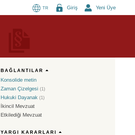
Giriş
Yeni Üye
TR
BAĞLANTILAR
Konsolide metin
Zaman Çizelgesi
(1)
Hukuki Dayanak
(1)
İkincil Mevzuat
Etkilediği Mevzuat
YARGI KARARLARI