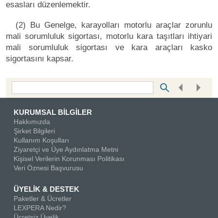
esasları düzenlemektir.
(2) Bu Genelge, karayolları motorlu araçlar zorunlu
mali sorumluluk sigortası, motorlu kara taşıtları ihtiyari
mali sorumluluk sigortası ve kara araçları kasko
sigortasını kapsar.
Bottom Search Toolbar Highlight Text
KURUMSAL BİLGİLER
Hakkımızda
Şirket Bilgileri
Kullanım Koşulları
Ziyaretçi ve Üye Aydınlatma Metni
Kişisel Verilerin Korunması Politikası
Veri Öznesi Başvurusu
ÜYELİK & DESTEK
Paketler & Ücretler
LEXPERA Nedir?
Ücretsiz Üyelik