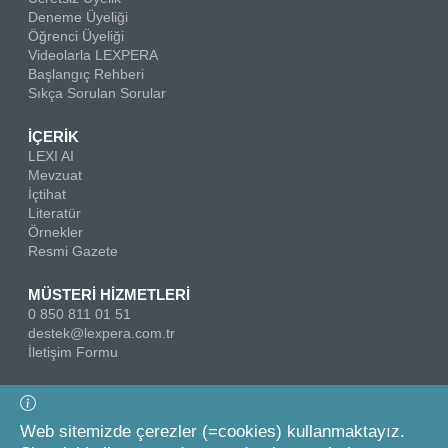
Deneme Üyeliği
Öğrenci Üyeliği
Videolarla LEXPERA
Başlangıç Rehberi
Sıkça Sorulan Sorular
İÇERİK
LEXI AI
Mevzuat
İçtihat
Literatür
Örnekler
Resmi Gazete
MÜSTERİ HİZMETLERİ
0 850 811 01 51
destek@lexpera.com.tr
İletişim Formu
Bizi Takip Edin
Web sitemizde çerezler (=cookies) kullanmaktayız.