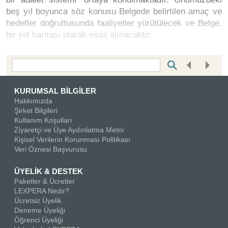
beş yıl boyunca söz konusu Belgede belirtilen amaç ve
hedefler doğrultusunda faaliyetler yürütülecek ve Belge,
bir yol haritası olarak esas alınacaktır.
Bottom Search Toolbar Highlight Text
KURUMSAL BİLGİLER
Hakkımızda
Şirket Bilgileri
Kullanım Koşulları
Ziyaretçi ve Üye Aydınlatma Metni
Kişisel Verilerin Korunması Politikası
Veri Öznesi Başvurusu
ÜYELİK & DESTEK
Paketler & Ücretler
LEXPERA Nedir?
Ücretsiz Üyelik
Deneme Üyeliği
Öğrenci Üyeliği