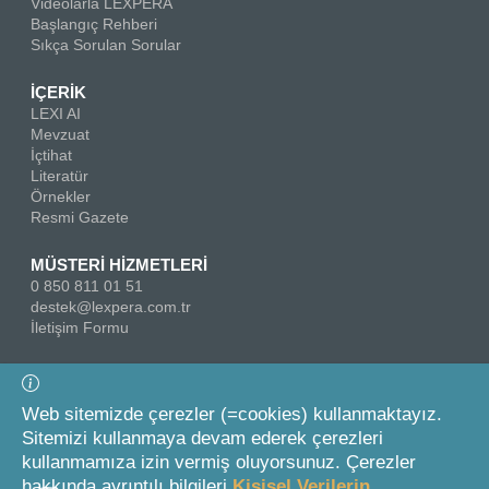
Videolarla LEXPERA
Başlangıç Rehberi
Sıkça Sorulan Sorular
İÇERİK
LEXI AI
Mevzuat
İçtihat
Literatür
Örnekler
Resmi Gazete
MÜSTERİ HİZMETLERİ
0 850 811 01 51
destek@lexpera.com.tr
İletişim Formu
Bizi Takip Edin
Web sitemizde çerezler (=cookies) kullanmaktayız.
Sitemizi kullanmaya devam ederek çerezleri
kullanmamıza izin vermiş oluyorsunuz. Çerezler
hakkında ayrıntılı bilgileri
Kişisel Verilerin