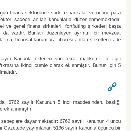
 bugün finans sektöründe sadece bankalar ve ödünç para
sektör sadece anılan kanunlarla düzenlenmemektedir.
 ve genel finans şirketleri, fortfaiting şirketleri başta
 da vardır. Bunları düzenleyen ayrıntılı bir mevzuat
rına, finansal kurumlara" ibaresi anılan şirketleri ifade
ılı Kanunla eklenen son fıkra, mahkeme ile ilgili
fıkrasına ikinci cümle olarak eklenmiştir. Bunun için 5
lmalıdır.
ında, 6762 sayılı Kanunun 5 inci maddesinden, başlığı
lerek alınmıştır.
şu sebeplere dayanmaktadır: 6762 sayılı Kanunun 4 üncü
mî Gazetede yayımlanan 5136 sayılı Kanunla üçüncü bir