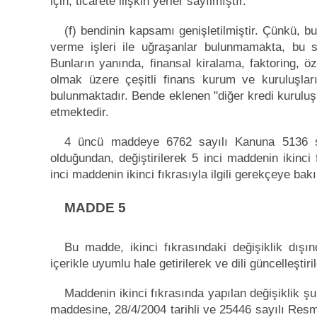
için, ticarete ilişkin yerler sayılmıştır.
(f) bendinin kapsamı genişletilmiştir. Çünkü,
verme işleri ile uğraşanlar bulunmamakta, bu 
Bunların yanında, finansal kiralama, faktoring, özel
olmak üzere çeşitli finans kurum ve kuruluşları
bulunmaktadır. Bende eklenen "diğer kredi kuruluşla
etmektedir.
4 üncü maddeye 6762 sayılı Kanuna 5136 say
olduğundan, değiştirilerek 5 inci maddenin ikinci 
inci maddenin ikinci fıkrasıyla ilgili gerekçeye bakı
MADDE 5
Bu madde, ikinci fıkrasındaki değişiklik dış
içerikle uyumlu hale getirilerek ve dili güncelleştiri
Maddenin ikinci fıkrasında yapılan değişiklik 
maddesine, 28/4/2004 tarihli ve 25446 sayılı Res