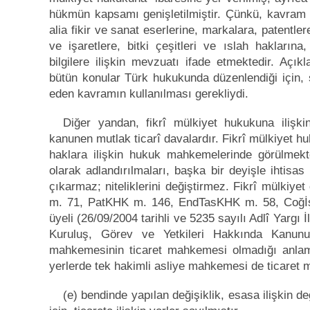
hükmün kapsamı genişletilmiştir. Çünkü, kavram 
alia fikir ve sanat eserlerine, markalara, patentler
ve işaretlere, bitki çeşitleri ve ıslah haklarına
bilgilere ilişkin mevzuatı ifade etmektedir. Açık
bütün konular Türk hukukunda düzenlendiği için, 
eden kavramın kullanılması gerekliydi.
Diğer yandan, fikrî mülkiyet hukukuna ilişk
kanunen mutlak ticarî davalardır. Fikrî mülkiyet huk
haklara ilişkin hukuk mahkemelerinde görülmek
olarak adlandırılmaları, başka bir deyişle ihtisa
çıkarmaz; niteliklerini değiştirmez. Fikrî mülki
m. 71, PatKHK m. 146, EndTasKHK m. 58, CoğİşK
üyeli (26/09/2004 tarihli ve 5235 sayılı Adlî Yarg
Kuruluş, Görev ve Yetkileri Hakkında Kanunu
mahkemesinin ticaret mahkemesi olmadığı anla
yerlerde tek hakimli asliye mahkemesi de ticaret 
(e) bendinde yapılan değişiklik, esasa ilişkin de