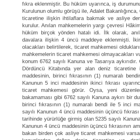
fıkra eklenmiştir. Bu hüküm uyarınca, iş durumunu
Kurulunun olumlu görüşü ile, Adalet Bakanlığınca,
ticaretine ilişkin ihtilaflara bakmak ve asliye 
kurulur. Anılan mahkemelerin yargı çevresi Hâkiml
hüküm birçok yönden hatalı idi. İlk olarak, anı
davalara ilişkin 4 üncü maddeye eklenmişti. İk
olacakları belirtilerek, ticaret mahkemesi oldukları
mahkemelerin ticaret mahkemesi olmayacakları vur
konum 6762 sayılı Kanuna ve Tasarıya aykırıdır.
Dördüncü Kitabında yer alan deniz ticaretine i
maddesinin, birinci fıkrasının (1) numaralı bendi
Kanunun 5 inci maddesinin ikinci fıkrası uyarınc
ticaret mahkemesi görür. Oysa, yeni düzenle
bakamaması gibi 6762 sayılı Kanuna aykırı bir d
birinci fıkrasının (1) numaralı bendi ile 5 inci m
sayılı Kanunun 4 üncü maddesinin üçüncü fıkras
tarihinde yürürlüğe girmiş olan 5235 sayılı Kanuna
Kanunun 4 üncü maddesinin üçüncü fıkrasının amac
bakan birden çok asliye ticaret mahkemesi varsa,