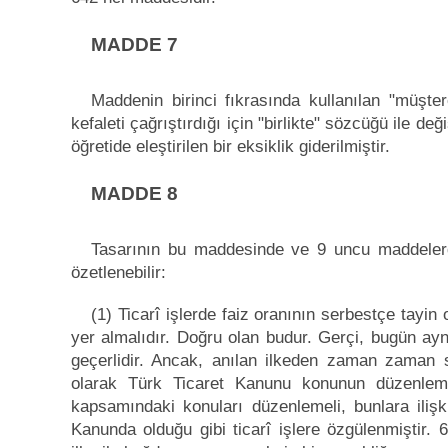
MADDE 7
Maddenin birinci fıkrasında kullanılan "müşte
kefaleti çağrıştırdığı için "birlikte" sözcüğü ile d
öğretide eleştirilen bir eksiklik giderilmiştir.
MADDE 8
Tasarının bu maddesinde ve 9 uncu maddelerde
özetlenebilir:
(1) Ticarî işlerde faiz oranının serbestçe tayin
yer almalıdır. Doğru olan budur. Gerçi, bugün aynı
geçerlidir. Ancak, anılan ilkeden zaman zaman sa
olarak Türk Ticaret Kanunu konunun düzenlem
kapsamındaki konuları düzenlemeli, bunlara ili
Kanunda olduğu gibi ticarî işlere özgülenmiştir. 6