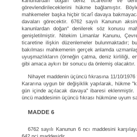
kanunlardan doğan deniz ticaretine ve deni
görevlendirileceklerini hükme bağlamıştır. B
mahkemeler başka hiçbir ticarî davaya bakmayacak, 
davaları görecektir. 6762 sayılı Kanunun aks
kanunlardan doğan" denilerek söz konusu ma
genişletilmiştir. Nitekim Limanlar Kanunu, Ç
ticaretine ilişkin düzenlemeler bulunmaktadır
bakılması mahkemenin gerçek anlamda uzmanlaşma
uyuşmazlıkların (örneğin çatma, deniz kirliliği, 
gibi amaca aykırı bir sonucu da önlemiş olacaktır.
Nihayet maddenin üçüncü fıkrasına 11/10/1976 tar
Kararına uygun bir değişiklik yapılarak, hükme "kar
gün içinde açılacak davaya" ibaresi eklenmişti
üncü maddesinin üçüncü fıkrası hükmüne uyum sa
MADDE 6
6762 sayılı Kanunun 6 ncı maddesini karşılay
642 nci maddesidir.