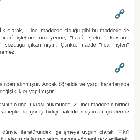
. İlk olarak, 1 inci maddede olduğu gibi bu maddede de
ticarî işletme türü yerine, "ticarî işletme" kavramı
r" sözcüğü çıkarılmıştır. Çünkü, madde "ticarî işleri"
eremez.
nden alınmıştır. Ancak öğretide ve yargı kararlarında
eğişiklikler yapılmıştır.
sinin birinci fıkrası hükmünde, 21 inci maddenin birinci
 sebeple de görüş birliği halinde eleştirilen gönderme
dünya literatüründeki gelişmeye uygun olarak "Fikrî
bu alanın dallarının adını sayma yöntemi terk edilerek,