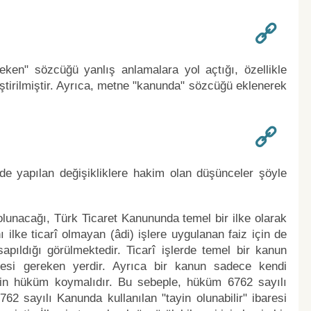
reken" sözcüğü yanlış anlamalara yol açtığı, özellikle
eğiştirilmiştir. Ayrıca, metne "kanunda" sözcüğü eklenerek
 yapılan değişikliklere hakim olan düşünceler şöyle
 olunacağı, Türk Ticaret Kanununda temel bir ilke olarak
 ilke ticarî olmayan (âdi) işlere uygulanan faiz için de
pıldığı görülmektedir. Ticarî işlerde temel bir kanun
esi gereken yerdir. Ayrıca bir kanun sadece kendi
şkin hüküm koymalıdır. Bu sebeple, hüküm 6762 sayılı
762 sayılı Kanunda kullanılan "tayin olunabilir" ibaresi