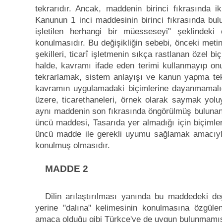
tekrarıdır. Ancak, maddenin birinci fıkrasında iki
Kanunun 1 inci maddesinin birinci fıkrasında bulu
işletilen herhangi bir müesseseyi" şeklindeki 
konulmasıdır. Bu değişikliğin sebebi, önceki meti
şekilleri, ticarî işletmenin sıkça rastlanan özel b
halde, kavramı ifade eden terimi kullanmayıp on
tekrarlamak, sistem anlayışı ve kanun yapma tek
kavramın uygulamadaki biçimlerine dayanmamalıd
üzere, ticarethaneleri, örnek olarak saymak yolu
aynı maddenin son fıkrasında öngörülmüş bulunan 
üncü maddesi, Tasarıda yer almadığı için biçimleri
üncü madde ile gerekli uyumu sağlamak amacıyla,
konulmuş olmasıdır.
MADDE 2
Dilin arılaştırılması yanında bu maddedeki değ
yerine "dalına" kelimesinin konulmasına özgülenm
amaca olduğu gibi Türkçe'ye de uygun bulunmamış