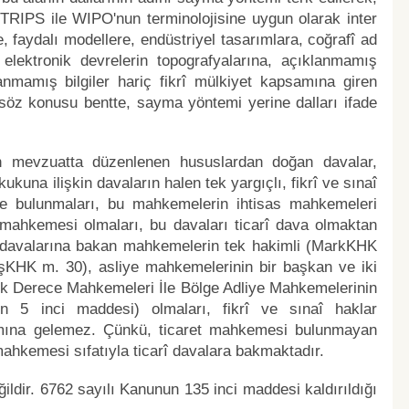
TRIPS ile WIPO'nun terminolojisine uygun olarak inter
e, faydalı modellere, endüstriyel tasarımlara, coğrafî ad
, elektronik devrelerin topografyalarına, açıklanmamış
lanmamış bilgiler hariç fikrî mülkiyet kapsamına giren
söz konusu bentte, sayma yöntemi yerine dalları ifade
in mevzuatta düzenlenen hususlardan doğan davalar,
ukuna ilişkin davaların halen tek yargıçlı, fikrî ve sınaî
te bulunmaları, bu mahkemelerin ihtisas mahkemeleri
s mahkemesi olmaları, bu davaları ticarî dava olmaktan
yet davalarına bakan mahkemelerin tek hakimli (MarkKHK
HK m. 30), asliye mahkemelerinin bir başkan ve iki
ı İlk Derece Mahkemeleri İle Bölge Adliye Mahkemelerinin
n 5 inci maddesi) olmaları, fikrî ve sınaî haklar
mına gelemez. Çünkü, ticaret mahkemesi bulunmayan
mahkemesi sıfatıyla ticarî davalara bakmaktadır.
ğildir. 6762 sayılı Kanunun 135 inci maddesi kaldırıldığı