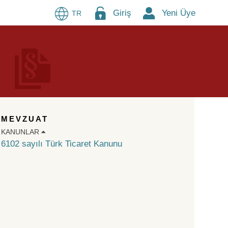
Giriş
Yeni Üye
TR
MEVZUAT
KANUNLAR
6102 sayılı Türk Ticaret Kanunu