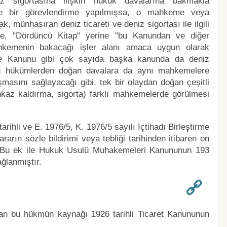
z sigortasına ilişkin hukuk davalarına bakmakla
öyle bir görevlendirme yapılmışsa, o mahkeme veya
münhasıran deniz ticareti ve deniz sigortası ile ilgili
ine, "Dördüncü Kitap" yerine "bu Kanundan ve diğer
hkemenin bakacağı işler alanı amaca uygun olarak
evre Kanunu gibi çok sayıda başka kanunda da deniz
; bu hükümlerden doğan davalara da aynı mahkemelere
sını sağlayacağı gibi, tek bir olaydan doğan çeşitli
enkaz kaldırma, sigorta) farklı mahkemelerde görülmesi
ihli ve E. 1976/5, K. 1976/5 sayılı İçtihadı Birleştirme
arın sözle bildirimi veya tebliği tarihinden itibaren on
r. Bu ek ile Hukuk Usulü Muhakemeleri Kanununun 193
ğlanmıştır.
an bu hükmün kaynağı 1926 tarihli Ticaret Kanununun