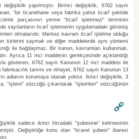
 değişiklik yapılmıştır. Birinci değişiklik, 6762 sayılı
nan, "bir ticarethane veya fabrika yahut ticarî şekilde
cümle parçasının yerine "ticarî işletmeyi" teriminin
nde sayılanların ticarî işletmenin uygulamadaki görünüş
içimleri olmalarıdır. Merkez kavram ticarî işletme olduğu
un türlerini saymak ve diğer maddelerde aynı yöntemi
niği ile bağdaşmaz. Bir kanun, kavramları kullanmalı,
ır. Ayrıca 11 inci maddenin gerekçesinde açıklandığı
yla gösteren, 6762 sayılı Kanunun 12 inci maddesi ile
fabrikacılık tanımı ve nihayet, 6762 sayılı Kanunun 13
n adlarını korumaya olanak yoktur. İkinci değişiklik, 3
 "işlere" sözcüğü çıkarılarak "işlemleri" sözcüğünün
işiklik sadece ikinci fıkradaki "şubesine" kelimesinin
iştir. Değişikliğe konu olan "ticaret şubesi" ibaresi
tır.