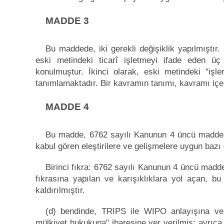
MADDE 3
Bu maddede, iki gerekli değişiklik yapılmıştır
eski metindeki ticarî işletmeyi ifade eden üç 
konulmuştur. İkinci olarak, eski metindeki "işle
tanımlamaktadır. Bir kavramın tanımı, kavramı iç
MADDE 4
Bu madde, 6762 sayılı Kanunun 4 üncü maddesi
kabul gören eleştirilere ve gelişmelere uygun bazı d
Birinci fıkra: 6762 sayılı Kanunun 4 üncü madde
fıkrasına yapılan ve karışıklıklara yol açan, bu
kaldırılmıştır.
(d) bendinde, TRIPS ile WIPO anlayışına ve 
mülkiyet hukukuna" ibaresine yer verilmiş; ayrıca 