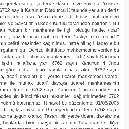
n gerekli kıldığı yerlerde Hâkimler ve Savcılar Yüksek
 6762 sayılı Kanunun Dördüncü Kitabında yer alan deniz
derecesinde olmak üzere denizcilik ihtisas mahkemeleri
er ve Savcılar Yüksek Kurulu tarafından belirlenir. Bu
lan hüküm bir mahkeme ile ilgili olduğu halde, ticarî
incisi, söz konusu mahkemelerin "asliye derecesinde"
nın belirtilmesinden kaçınılmış, hatta bilinçli ifadeyle bu
gulanmıştı. Denizcilik ihtisas mahkemesine verilen bu
 Çünkü, anılan ihtisas mahkemesi, 6762 sayılı Kanunun
lişkin ihtilaflara, yani 6762 sayılı Kanunun 4 üncü
ne göre mutlak ticarî davalara bakacaktır. 6762 sayılı
a, ticarî davaları bir yerde ticaret mahkemesi varsa-
me ile mutlak ticarî davaya ticaret mahkemesinin
urum çıkmıştır. 6762 sayılı Kanunun 4 üncü maddesinin
addesinin ikinci fıkrası hükümleri değiştirilmeden 6762
ı hükmü korunamaz. Nihayet bu düzenleme, 01/06/2005
 da açıkça aykırıdır. Bu değerlendirmelerle 6762 sayılı
ına uygun olarak, Tasarı, bir yerde ticaret davalarına
 bunlardan birinin veya bir kaçının Tasarıdan ve diğer