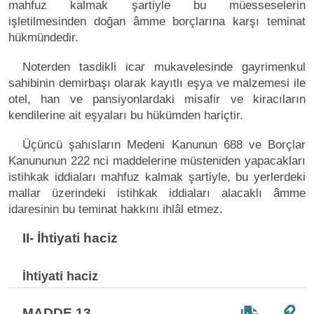
mahfuz kalmak şartiyle bu müesseselerin
işletilmesinden doğan âmme borçlarına karşı teminat
hükmündedir.
Noterden tasdikli icar mukavelesinde gayrimenkul
sahibinin demirbaşı olarak kayıtlı eşya ve malzemesi ile
otel, han ve pansiyonlardaki misafir ve kiracıların
kendilerine ait eşyaları bu hükümden hariçtir.
Üçüncü şahısların Medeni Kanunun 688 ve Borçlar
Kanununun 222 nci maddelerine müsteniden yapacakları
istihkak iddiaları mahfuz kalmak şartiyle, bu yerlerdeki
mallar üzerindeki istihkak iddiaları alacaklı âmme
idaresinin bu teminat hakkını ihlâl etmez.
II- İhtiyati haciz
İhtiyati haciz
MADDE 13