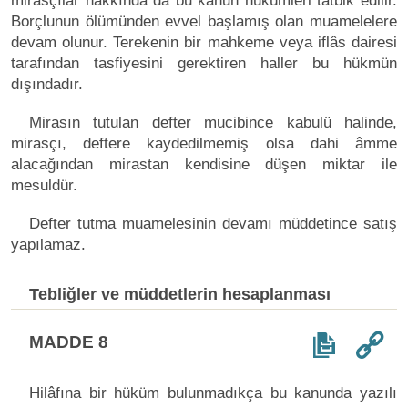
mirasçılar hakkında da bu kanun hükümleri tatbik edilir.
Borçlunun ölümünden evvel başlamış olan muamelelere
devam olunur. Terekenin bir mahkeme veya iflâs dairesi
tarafından tasfiyesini gerektiren haller bu hükmün
dışındadır.
Mirasın tutulan defter mucibince kabulü halinde,
mirasçı, deftere kaydedilmemiş olsa dahi âmme
alacağından mirastan kendisine düşen miktar ile
mesuldür.
Defter tutma muamelesinin devamı müddetince satış
yapılamaz.
Tebliğler ve müddetlerin hesaplanması
MADDE 8
Hilâfına bir hüküm bulunmadıkça bu kanunda yazılı