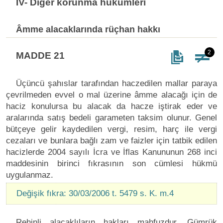
IV- Diğer korunma hükümleri
Âmme alacaklarında rüçhan hakkı
2
MADDE 21
Üçüncü şahıslar tarafından haczedilen mallar paraya
çevrilmeden evvel o mal üzerine âmme alacağı için de
haciz konulursa bu alacak da hacze iştirak eder ve
aralarında satış bedeli garameten taksim olunur. Genel
bütçeye gelir kaydedilen vergi, resim, harç ile vergi
cezaları ve bunlara bağlı zam ve faizler için tatbik edilen
hacizlerde 2004 sayılı İcra ve İflas Kanununun 268 inci
maddesinin birinci fıkrasının son cümlesi hükmü
uygulanmaz.
Değişik fıkra: 30/03/2006 t. 5479 s. K. m.4
Rehinli alacaklıların hakları mahfuzdur. Gümrük