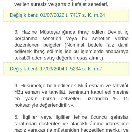
verilen süresiz ve şartsız kefalet senetleri,
Değişik bent: 01/07/2022 t. 7417 s. K. m.24
3. Hazine Müsteşarlığınca ihraç edilen Devlet iç
borçlanma senetleri veya bu senetler yerine
düzenlenen belgeler (Nominal bedele faiz dahil
edilerek ihraç edilmiş ise bu işlemlerde anaparaya
tekabül eden satış değerleri esas alınır.),
Değişik bent: 17/09/2004 t. 5234 s. K. m.7
4. Hükümetçe belli edilecek Millî esham ve tahvilât
«Bu esham ve tahvilât, teminatın kabul edilmesine
en yakın borsa cetvelleri üzerinden % 15
noksaniyle değerlendirilir.»,
5. İlgililer veya ilgililer lehine üçüncü şahıslar
tarafından gösterilen ve alacaklı âmme idaresince
haciz varakasına müsteniden haczedilen menkul ve