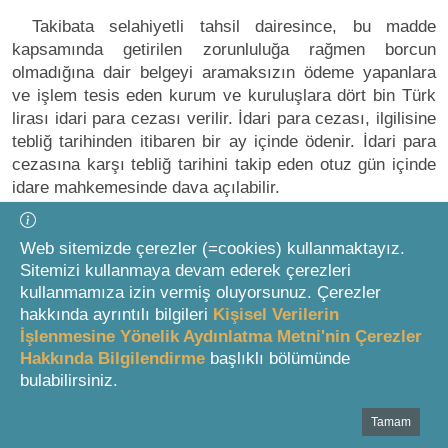
Takibata selahiyetli tahsil dairesince, bu madde
kapsamında getirilen zorunluluğa rağmen borcun
olmadığına dair belgeyi aramaksızın ödeme yapanlara
ve işlem tesis eden kurum ve kuruluşlara dört bin Türk
lirası idari para cezası verilir. İdari para cezası, ilgilisine
tebliğ tarihinden itibaren bir ay içinde ödenir. İdari para
cezasına karşı tebliğ tarihini takip eden otuz gün içinde
idare mahkemesinde dava açılabilir.
Tahsil edilen âmme alacaklarından yapılacak
Web sitemizde çerezler (=cookies) kullanmaktayız.
reddiyat sebebiyle mahsuplar
Sitemizi kullanmaya devam ederek çerezleri
kullanmamıza izin vermiş oluyorsunuz. Çerezler
MADDE 23
hakkında ayrıntılı bilgileri
Kişisel Verilerin
İşlenmesine Yönelik Aydınlatma Metni'nin Çerezler
Hakkında Bilgilendirme
başlıklı bölümünde
Tahsil edilip de kanuni sebeplerle reddi icabeden
bulabilirsiniz.
âmme alacakları, istihkak sahiplerinin reddiyatı yapacak
olan âmme idaresine olan muaccel borçlarına mahsup
Tamam
Bottom Search Toolbar Highlight Text
edilmek suretiyle reddolunur.