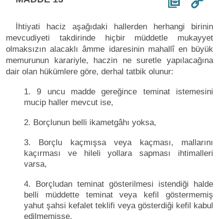
İhtiyati haciz aşağıdaki hallerden herhangi birinin
mevcudiyeti takdirinde hiçbir müddetle mukayyet
olmaksızın alacaklı âmme idaresinin mahallî en büyük
memurunun karariyle, haczin ne suretle yapılacağına
dair olan hükümlere göre, derhal tatbik olunur:
1. 9 uncu madde gereğince teminat istemesini
mucip haller mevcut ise,
2. Borçlunun belli ikametgâhı yoksa,
3. Borçlu kaçmışsa veya kaçması, mallarını
kaçırması ve hileli yollara sapması ihtimalleri
varsa,
4. Borçludan teminat gösterilmesi istendiği halde
belli müddette teminat veya kefil göstermemiş
yahut şahsi kefalet teklifi veya gösterdiği kefil kabul
edilmemişse,