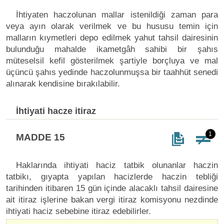
İhtiyaten haczolunan mallar istenildiği zaman para
veya ayın olarak verilmek ve bu hususu temin için
malların kıymetleri depo edilmek yahut tahsil dairesinin
bulunduğu mahalde ikametgâh sahibi bir şahıs
müteselsil kefil gösterilmek şartiyle borçluya ve mal
üçüncü şahıs yedinde haczolunmuşsa bir taahhüt senedi
alınarak kendisine bırakılabilir.
İhtiyati hacze itiraz
1
MADDE 15
Haklarında ihtiyati haciz tatbik olunanlar haczin
tatbikı, gıyapta yapılan hacizlerde haczin tebliği
tarihinden itibaren 15 gün içinde alacaklı tahsil dairesine
ait itiraz işlerine bakan vergi itiraz komisyonu nezdinde
ihtiyati haciz sebebine itiraz edebilirler.