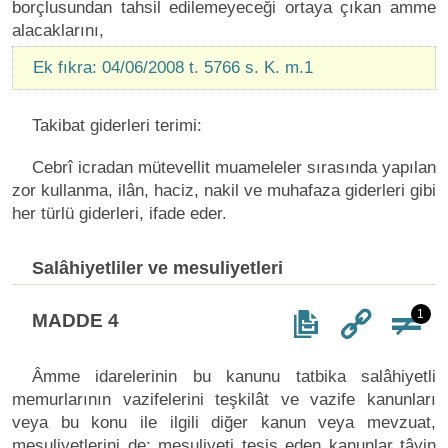
borçlusundan tahsil edilemeyeceği ortaya çıkan amme
alacaklarını,
Ek fıkra: 04/06/2008 t. 5766 s. K. m.1
Takibat giderleri terimi:
Cebrî icradan mütevellit muameleler sırasında yapılan
zor kullanma, ilân, haciz, nakil ve muhafaza giderleri gibi
her türlü giderleri, ifade eder.
Salâhiyetliler ve mesuliyetleri
1
MADDE 4
Âmme idarelerinin bu kanunu tatbika salâhiyetli
memurlarının vazifelerini teşkilât ve vazife kanunları
veya bu konu ile ilgili diğer kanun veya mevzuat,
mesuliyetlerini de; mesuliyeti tesis eden kanunlar tâyin