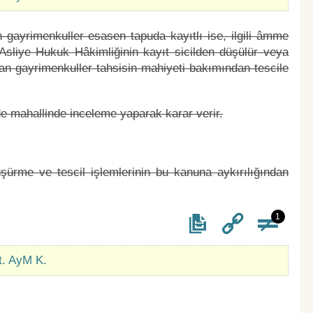
 gayrimenkuller esasen tapuda kayıtlı ise, ilgili âmme
sliye Hukuk Hâkimliğinin kayıt sicilden düşülür veya
ıyan gayrimenkuller tahsisin mahiyeti bakımından tescile
e mahallinde inceleme yaparak karar verir.
şürme ve tescil işlemlerinin bu kanuna aykırılığından
1
t. AyM K.