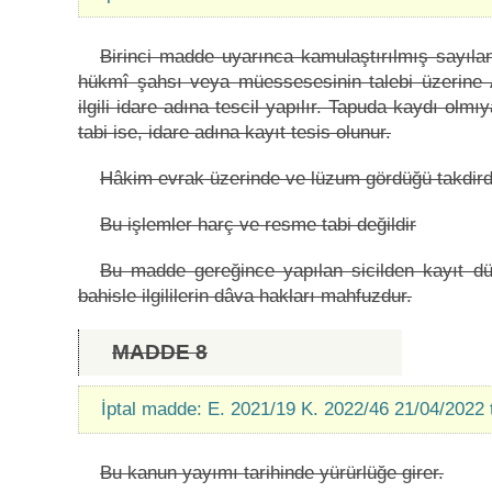
Birinci madde uyarınca kamulaştırılmış sayılan
hükmî şahsı veya müessesesinin talebi üzerine A
ilgili idare adına tescil yapılır. Tapuda kaydı olm
tabi ise, idare adına kayıt tesis olunur.
Hâkim evrak üzerinde ve lüzum gördüğü takdird
Bu işlemler harç ve resme tabi değildir
Bu madde gereğince yapılan sicilden kayıt dü
bahisle ilgililerin dâva hakları mahfuzdur.
MADDE 8
İptal madde: E. 2021/19 K. 2022/46 21/04/2022 
Bu kanun yayımı tarihinde yürürlüğe girer.