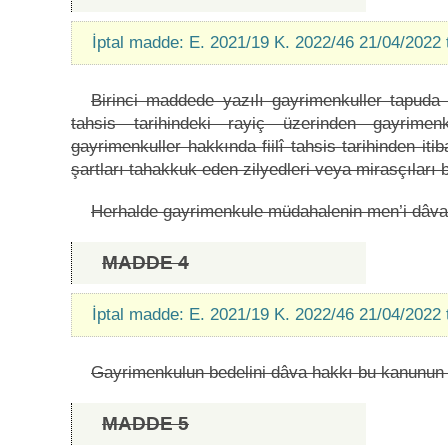
İptal madde: E. 2021/19 K. 2022/46 21/04/2022 
Birinci maddede yazılı gayrimenkuller tapuda ka
tahsis tarihindeki rayiç üzerinden gayrimenk
gayrimenkuller hakkında fiilî tahsis tarihinden iti
şartları tahakkuk eden zilyedleri veya mirasçıları b
Herhalde gayrimenkule müdahalenin men’i dâva
MADDE 4
İptal madde: E. 2021/19 K. 2022/46 21/04/2022 
Gayrimenkulun bedelini dâva hakkı bu kanunun yü
MADDE 5