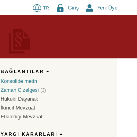
Giriş
Yeni Üye
TR
BAĞLANTILAR
Konsolide metin
Zaman Çizelgesi
(3)
Hukuki Dayanak
İkincil Mevzuat
Etkilediği Mevzuat
YARGI KARARLARI