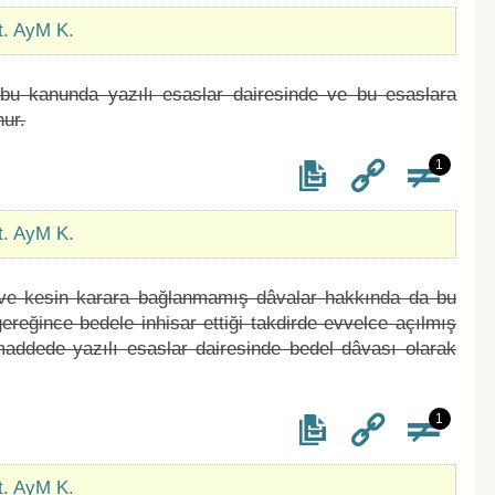
t. AyM K.
 bu kanunda yazılı esaslar dairesinde ve bu esaslara
ur.
1
t. AyM K.
ve kesin karara bağlanmamış dâvalar hakkında da bu
ereğince bedele inhisar ettiği takdirde evvelce açılmış
ddede yazılı esaslar dairesinde bedel dâvası olarak
1
t. AyM K.