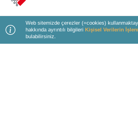
Web sitemizde çerezler (=cookies) kullanmaktay
hakkında ayrıntılı bilgileri
Kişisel Verilerin İşl
bulabilirsiniz.
Bottom Search Toolbar Highlight Text
KURUMSAL BİLGİLER
ÜYELİK 
Hakkımızda
Paketler &
Şirket Bilgileri
LEXPERA 
Kullanım Koşulları
Ücretsiz Ü
Ziyaretçi ve Üye Aydınlatma Metni
Deneme Ü