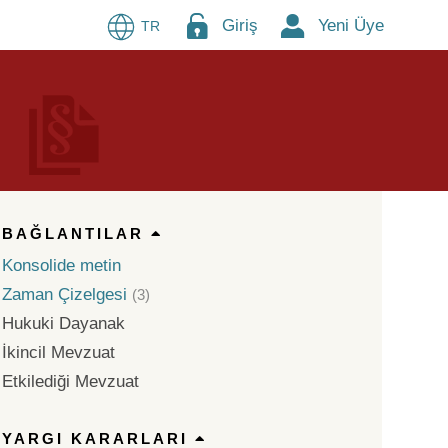
Giriş
Yeni Üye
TR
BAĞLANTILAR
Konsolide metin
Zaman Çizelgesi
(3)
Hukuki Dayanak
İkincil Mevzuat
Etkilediği Mevzuat
YARGI KARARLARI