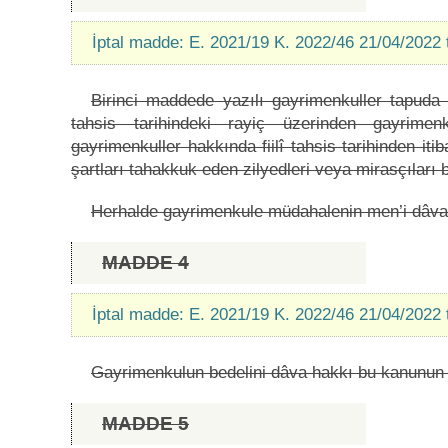
İptal madde: E. 2021/19 K. 2022/46 21/04/2022 
Birinci maddede yazılı gayrimenkuller tapuda ka
tahsis tarihindeki rayiç üzerinden gayrimenk
gayrimenkuller hakkında fiilî tahsis tarihinden iti
şartları tahakkuk eden zilyedleri veya mirasçıları b
Herhalde gayrimenkule müdahalenin men’i dâva
MADDE 4
İptal madde: E. 2021/19 K. 2022/46 21/04/2022 
Gayrimenkulun bedelini dâva hakkı bu kanunun yü
MADDE 5