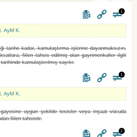
1
t. AyM K.
iği tarihe kadar, kamulaştırma işlerine dayanmaksızın,
tlara, fiilen tahsis edilmiş olan gayrimenkuller ilgili
rihinde kamulaştırılmış sayılır.
1
t. AyM K.
ayesine uygun şekilde tesisler veya inşaat vücuda
n fiilen tahsistir.
2