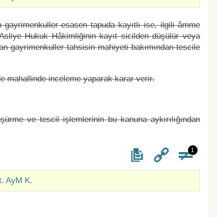
 gayrimenkuller esasen tapuda kayıtlı ise, ilgili âmme
sliye Hukuk Hâkimliğinin kayıt sicilden düşülür veya
ıyan gayrimenkuller tahsisin mahiyeti bakımından tescile
e mahallinde inceleme yaparak karar verir.
şürme ve tescil işlemlerinin bu kanuna aykırılığından
1
t. AyM K.