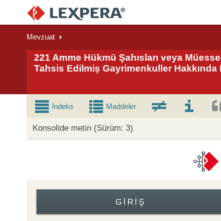
Mevzuat
221 Amme Hükmü Şahısları veya Müessese
Tahsis Edilmiş Gayrimenkuller Hakkında
İndeks
Maddeler
Konsolide metin (Sürüm: 3)
GIRIŞ