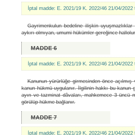
İptal madde: E. 2021/19 K. 2022/46 21/04/2022 
Gayrimenkulun bedeline ilişkin uyuşmazlıklar
aykırı olmıyan, umumi hükümler gereğince hallolun
MADDE 6
İptal madde: E. 2021/19 K. 2022/46 21/04/2022 
Kanunun yürürlüğe girmesinden önce açılmış 
kanun hükmü uygulanır. İlgilinin hakkı bu kanun g
ayın ve tazminat dâvaları, mahkemece 3 üncü ma
görülüp hükme bağlanır.
MADDE 7
İptal madde: E. 2021/19 K. 2022/46 21/04/2022 