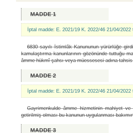
MADDE 1
İptal madde: E. 2021/19 K. 2022/46 21/04/2022 
6830 sayılı İstimlâk Kanununun yürürlüğe gird
kamulaştırma kanunlarının gözönünde tuttuğu maksa
âmme hükmî şahsı veya müessesesi adına tahsis ta
MADDE 2
İptal madde: E. 2021/19 K. 2022/46 21/04/2022 
Gayrimenkulde âmme hizmetinin mahiyet ve g
getirilmiş olması bu kanunun uygulanması bakımında
MADDE 3