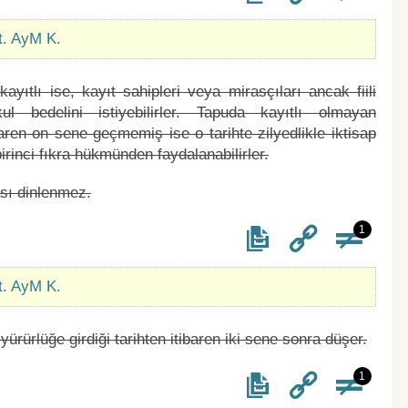
t. AyM K.
yıtlı ise, kayıt sahipleri veya mirasçıları ancak fiili
ul bedelini istiyebilirler. Tapuda kayıtlı olmayan
baren on sene geçmemiş ise o tarihte zilyedlikle iktisap
irinci fıkra hükmünden faydalanabilirler.
sı dinlenmez.
1
t. AyM K.
rürlüğe girdiği tarihten itibaren iki sene sonra düşer.
1