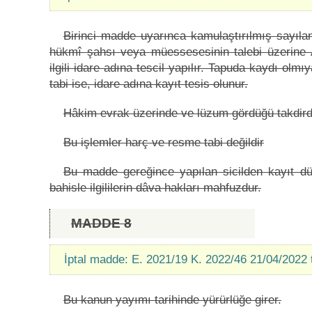
Birinci madde uyarınca kamulaştırılmış sayılan
hükmî şahsı veya müessesesinin talebi üzerine A
ilgili idare adına tescil yapılır. Tapuda kaydı olm
tabi ise, idare adına kayıt tesis olunur.
Hâkim evrak üzerinde ve lüzum gördüğü takdird
Bu işlemler harç ve resme tabi değildir
Bu madde gereğince yapılan sicilden kayıt dü
bahisle ilgililerin dâva hakları mahfuzdur.
MADDE 8
İptal madde: E. 2021/19 K. 2022/46 21/04/2022 
Bu kanun yayımı tarihinde yürürlüğe girer.