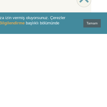
za izin vermiş oluyorsunuz. Çerezler
Bilgilendirme
başlıklı bölümünde
Tamam
MÜSTERİ HİZMETLERİ
0 850 811 01 51
destek@lexpera.com.tr
İletişim Formu