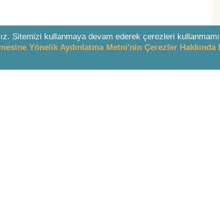
ız. Sitemizi kullanmaya devam ederek çerezleri kullanmamı
enmesine Yönelik Aydınlatma Metni'nin Çerezler Hakkında 
& DESTEK
İÇERİK
 Ücretler
LEXI AI
Nedir?
Mevzuat
yelik
İçtihat
yeliği
Literatür