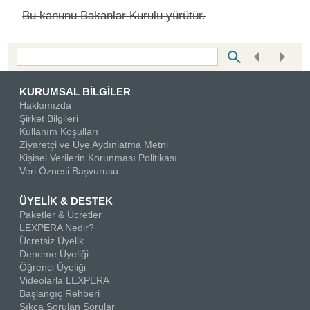
Bu kanunu Bakanlar Kurulu yürütür.
Bottom Search Toolbar Highlight Text
KURUMSAL BİLGİLER
Hakkımızda
Şirket Bilgileri
Kullanım Koşulları
Ziyaretçi ve Üye Aydınlatma Metni
Kişisel Verilerin Korunması Politikası
Veri Öznesi Başvurusu
ÜYELİK & DESTEK
Paketler & Ücretler
LEXPERA Nedir?
Ücretsiz Üyelik
Deneme Üyeliği
Öğrenci Üyeliği
Videolarla LEXPERA
Başlangıç Rehberi
Sıkça Sorulan Sorular