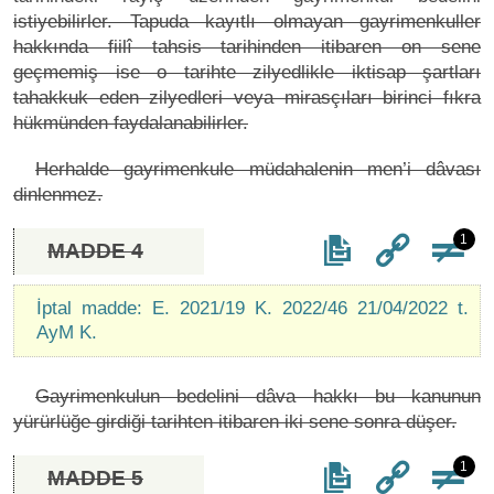
istiyebilirler. Tapuda kayıtlı olmayan gayrimenkuller
hakkında fiilî tahsis tarihinden itibaren on sene
geçmemiş ise o tarihte zilyedlikle iktisap şartları
tahakkuk eden zilyedleri veya mirasçıları birinci fıkra
hükmünden faydalanabilirler.
Herhalde gayrimenkule müdahalenin men’i dâvası
dinlenmez.
1
MADDE 4
İptal madde: E. 2021/19 K. 2022/46 21/04/2022 t.
AyM K.
Gayrimenkulun bedelini dâva hakkı bu kanunun
yürürlüğe girdiği tarihten itibaren iki sene sonra düşer.
1
MADDE 5