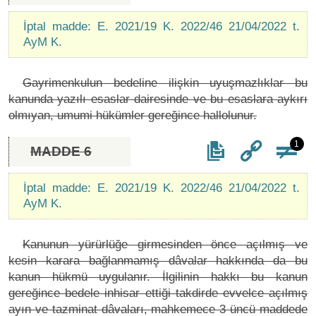
İptal madde: E. 2021/19 K. 2022/46 21/04/2022 t.
AyM K.
Gayrimenkulun bedeline ilişkin uyuşmazlıklar bu
kanunda yazılı esaslar dairesinde ve bu esaslara aykırı
olmıyan, umumi hükümler gereğince hallolunur.
1
MADDE 6
İptal madde: E. 2021/19 K. 2022/46 21/04/2022 t.
AyM K.
Kanunun yürürlüğe girmesinden önce açılmış ve
kesin karara bağlanmamış dâvalar hakkında da bu
kanun hükmü uygulanır. İlgilinin hakkı bu kanun
gereğince bedele inhisar ettiği takdirde evvelce açılmış
ayın ve tazminat dâvaları, mahkemece 3 üncü maddede