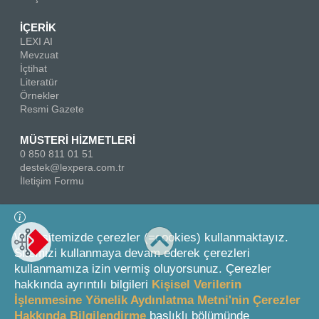
İÇERİK
LEXI AI
Mevzuat
İçtihat
Literatür
Örnekler
Resmi Gazete
MÜSTERİ HİZMETLERİ
0 850 811 01 51
destek@lexpera.com.tr
İletişim Formu
Bizi Takip Edin
Web sitemizde çerezler (=cookies) kullanmaktayız.
Sitemizi kullanmaya devam ederek çerezleri
kullanmamıza izin vermiş oluyorsunuz. Çerezler
hakkında ayrıntılı bilgileri
Kişisel Verilerin
İşlenmesine Yönelik Aydınlatma Metni'nin Çerezler
Hakkında Bilgilendirme
başlıklı bölümünde