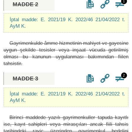
1
MADDE 2
İptal madde: E. 2021/19 K. 2022/46 21/04/2022 t.
AyM K.
Gayrimenkulde âmme hizmetinin mahiyet ve gayesine
uygun şekilde tesisler veya inşaat vücuda getirilmiş
olması bu kanunun uygulanması bakımından fiilen
tahsistir.
2
MADDE 3
İptal madde: E. 2021/19 K. 2022/46 21/04/2022 t.
AyM K.
Birinci maddede yazılı gayrimenkuller tapuda kayıtlı
ise, kayıt sahipleri veya mirasçıları ancak fiili tahsis
tarihindeki rayiç üzerinden gayrimenkul bedelini