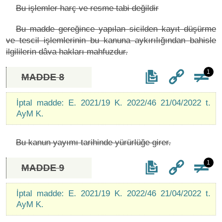
Bu işlemler harç ve resme tabi değildir
Bu madde gereğince yapılan sicilden kayıt düşürme
ve tescil işlemlerinin bu kanuna aykırılığından bahisle
ilgililerin dâva hakları mahfuzdur.
1
MADDE 8
İptal madde: E. 2021/19 K. 2022/46 21/04/2022 t.
AyM K.
Bu kanun yayımı tarihinde yürürlüğe girer.
1
MADDE 9
İptal madde: E. 2021/19 K. 2022/46 21/04/2022 t.
AyM K.