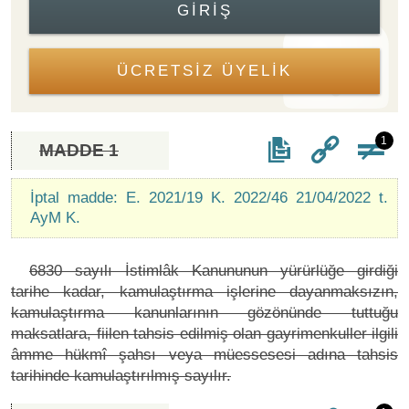
GIRIŞ
ÜCRETSİZ ÜYELİK
1
MADDE 1
İptal madde: E. 2021/19 K. 2022/46 21/04/2022 t.
AyM K.
6830 sayılı İstimlâk Kanununun yürürlüğe girdiği
tarihe kadar, kamulaştırma işlerine dayanmaksızın,
kamulaştırma kanunlarının gözönünde tuttuğu
maksatlara, fiilen tahsis edilmiş olan gayrimenkuller ilgili
âmme hükmî şahsı veya müessesesi adına tahsis
tarihinde kamulaştırılmış sayılır.