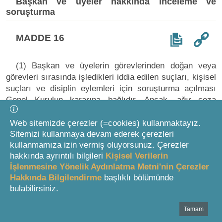
Başkan ve üyeler hakkında inceleme ve
soruşturma
MADDE 16
(1) Başkan ve üyelerin görevlerinden doğan veya
görevleri sırasında işledikleri iddia edilen suçları, kişisel
suçları ve disiplin eylemleri için soruşturma açılması
Genel Kurulun kararına bağlıdır. Ancak, ağır ceza
mahkemesinin görevine giren suçüstü hâllerinde,
soruşturma genel hükümlere göre yürütülür.
Web sitemizde çerezler (=cookies) kullanmaktayız.
Sitemizi kullanmaya devam ederek çerezleri
(2) Başkan, müstear adla yapılan veya yapıldığı
kullanmamıza izin vermiş oluyorsunuz. Çerezler
anlaşılan imzasız, adressiz yahut belli bir olayı ve
hakkında ayrıntılı bilgileri
Kişisel Verilerin
nedeni içermeyen, delilleri ve dayanakları gösterilmeyen
İşlenmesine Yönelik Aydınlatma Metni'nin Çerezler
ihbar ve şikâyetleri işleme koymaz. Ancak, bu ihbar ve
Hakkında Bilgilendirme
başlıklı bölümünde
bulabilirsiniz.
şikâyetlerin somut delillere dayanması durumunda konu
hakkında gerekli inceleme ve araştırma yapılır.
Tamam
Bottom Search Toolbar Highlight Text
(3) Başkan gereken hâllerde, işi Genel Kurula