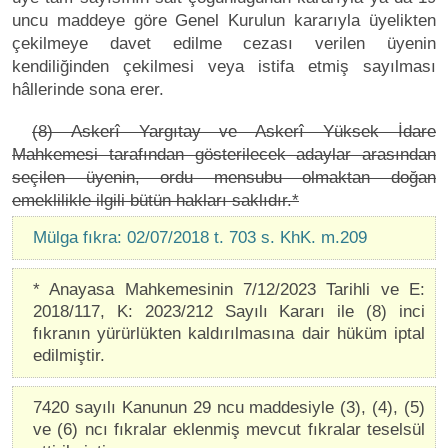
uncu maddeye göre Genel Kurulun kararıyla üyelikten
çekilmeye davet edilme cezası verilen üyenin
kendiliğinden çekilmesi veya istifa etmiş sayılması
hâllerinde sona erer.
(8) Askerî Yargıtay ve Askerî Yüksek İdare
Mahkemesi tarafından gösterilecek adaylar arasından
seçilen üyenin, ordu mensubu olmaktan doğan
emeklilikle ilgili bütün hakları saklıdır.*
Mülga fıkra: 02/07/2018 t. 703 s. KhK. m.209
* Anayasa Mahkemesinin 7/12/2023 Tarihli ve E:
2018/117, K: 2023/212 Sayılı Kararı ile (8) inci
fıkranın yürürlükten kaldırılmasına dair hüküm iptal
edilmiştir.
7420 sayılı Kanunun 29 ncu maddesiyle (3), (4), (5)
ve (6) ncı fıkralar eklenmiş mevcut fıkralar teselsül