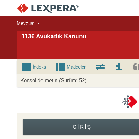
Mevzuat
1136 Avukatlık Kanunu
İndeks
Maddeler
Konsolide metin (Sürüm: 52)
GIRIŞ