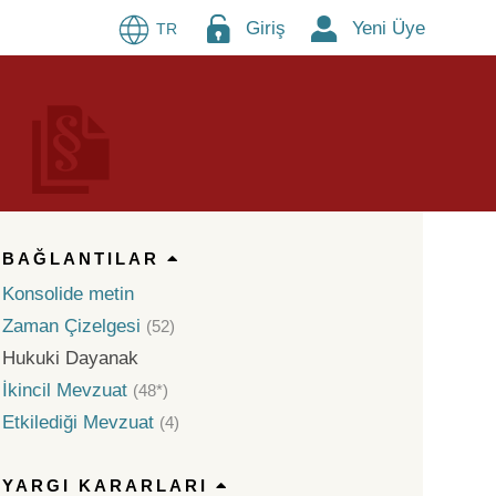
Giriş
Yeni Üye
TR
BAĞLANTILAR
Konsolide metin
Zaman Çizelgesi
(52)
Hukuki Dayanak
İkincil Mevzuat
(48*)
Etkilediği Mevzuat
(4)
YARGI KARARLARI