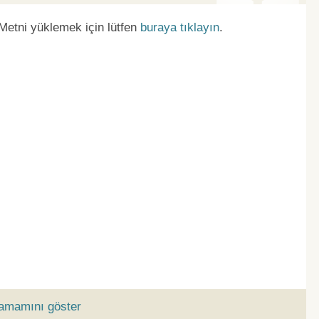
 Metni yüklemek için lütfen
buraya tıklayın
.
tamamını göster