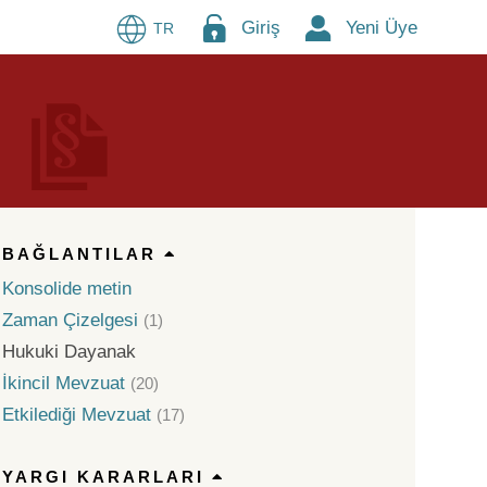
Giriş
Yeni Üye
TR
BAĞLANTILAR
Konsolide metin
Zaman Çizelgesi
(1)
Hukuki Dayanak
İkincil Mevzuat
(20)
Etkilediği Mevzuat
(17)
YARGI KARARLARI