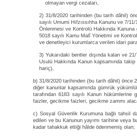
olmayan vergi cezaları,
2) 31/8/2020 tarihinden (bu tarih dâhil) ön
sayılı Umumi Hıfzıssıhha Kanunu ve 7/11/19
Önlenmesi ve Kontrolü Hakkında Kanuna gör
5018 sayılı Kamu Malî Yönetimi ve Kontrol 
ve denetleyici kurumlarca verilen idari para
3) Yukarıdaki bentler dışında kalan ve 21/
Usulü Hakkında Kanun kapsamında takip edi
hariç),
b) 31/8/2020 tarihinden (bu tarih dâhil) önce 
diğer kanunlar kapsamında gümrük yükümlülüğ
tarafından 6183 sayılı Kanun hükümlerine gö
faizler, gecikme faizleri, gecikme zammı alac
c) Sosyal Güvenlik Kurumuna bağlı tahsil da
edilen ve bu Kanunun yayımı tarihine veya bu 
kadar tahakkuk ettiği hâlde ödenmemiş olan;