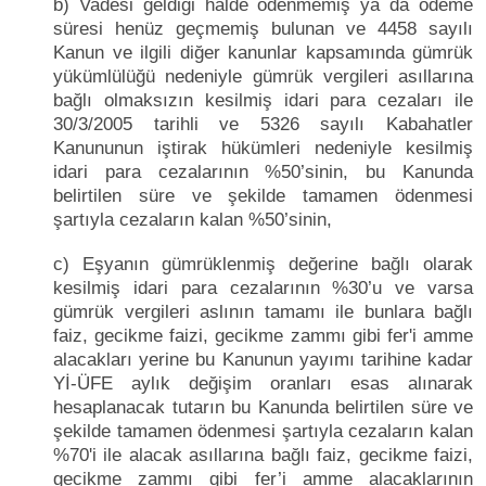
b) Vadesi geldiği hâlde ödenmemiş ya da ödeme
süresi henüz geçmemiş bulunan ve 4458 sayılı
Kanun ve ilgili diğer kanunlar kapsamında gümrük
yükümlülüğü nedeniyle gümrük vergileri asıllarına
bağlı olmaksızın kesilmiş idari para cezaları ile
30/3/2005 tarihli ve 5326 sayılı Kabahatler
Kanununun iştirak hükümleri nedeniyle kesilmiş
idari para cezalarının %50’sinin, bu Kanunda
belirtilen süre ve şekilde tamamen ödenmesi
şartıyla cezaların kalan %50’sinin,
c) Eşyanın gümrüklenmiş değerine bağlı olarak
kesilmiş idari para cezalarının %30’u ve varsa
gümrük vergileri aslının tamamı ile bunlara bağlı
faiz, gecikme faizi, gecikme zammı gibi fer'i amme
alacakları yerine bu Kanunun yayımı tarihine kadar
Yİ-ÜFE aylık değişim oranları esas alınarak
hesaplanacak tutarın bu Kanunda belirtilen süre ve
şekilde tamamen ödenmesi şartıyla cezaların kalan
%70'i ile alacak asıllarına bağlı faiz, gecikme faizi,
gecikme zammı gibi fer’i amme alacaklarının