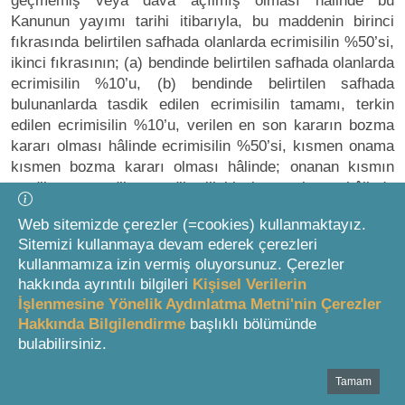
geçmemiş veya dava açılmış olması hâlinde bu
Kanunun yayımı tarihi itibarıyla, bu maddenin birinci
fıkrasında belirtilen safhada olanlarda ecrimisilin %50’si,
ikinci fıkrasının; (a) bendinde belirtilen safhada olanlarda
ecrimisilin %10’u, (b) bendinde belirtilen safhada
bulunanlarda tasdik edilen ecrimisilin tamamı, terkin
edilen ecrimisilin %10’u, verilen en son kararın bozma
kararı olması hâlinde ecrimisilin %50’si, kısmen onama
kısmen bozma kararı olması hâlinde; onanan kısmın
tasdik veya tadilen tasdike ilişkin karar olması hâlinde
tasdik edilen ecrimisilin tamamı, terkin edilen ecrimisilin
Web sitemizde çerezler (=cookies) kullanmaktayız.
%10’u, bozulan kısmın %50’si ile bu ecrimisillere
Sitemizi kullanmaya devam ederek çerezleri
uygulanan fer’i alacaklar yerine bu Kanunun yayımı
kullanmamıza izin vermiş oluyorsunuz. Çerezler
tarihine kadar Yİ-ÜFE aylık değişim oranları esas
hakkında ayrıntılı bilgileri
Kişisel Verilerin
alınarak hesaplanacak tutarın bu Kanunda belirtilen süre
İşlenmesine Yönelik Aydınlatma Metni'nin Çerezler
ve şekilde tamamen ödenmesi şartıyla kalan ecrimisil ile
Hakkında Bilgilendirme
başlıklı bölümünde
bu alacağa ilişkin fer’i alacakların tamamının tahsilinden
bulabilirsiniz.
vazgeçilir.
Tamam
Bottom Search Toolbar Highlight Text
(6) Bu Kanunun kapsadığı dönemlere ilişkin olarak bu