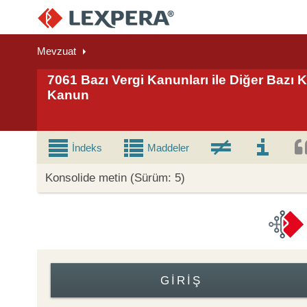
Mevzuat
7061 Bazı Vergi Kanunları ile Diğer Bazı 
Kanun
İndeks
Maddeler
Konsolide metin (Sürüm: 5)
GIRIŞ