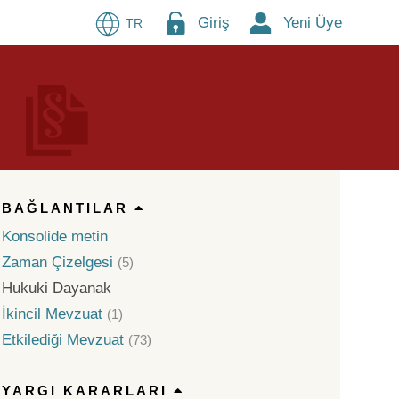
Giriş
Yeni Üye
TR
BAĞLANTILAR
Konsolide metin
Zaman Çizelgesi
(5)
Hukuki Dayanak
İkincil Mevzuat
(1)
Etkilediği Mevzuat
(73)
YARGI KARARLARI