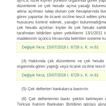
ayrıca, tüzel kişinin yönetim organında görev yapan
düzenleme ve çek hesabı açma yasağı bulunmadığ
adına açılması talep olunan çek hesaplarında bun
görev yapanlar ile ticaret siciline tescil edilen şi
hususunu kontrol ederek, yasağın bulunmadığına
çek hesabı açtıkları kişiler ile çek hesabı sahibi 
tarafından bildirilen işlem yetkililerini 13/1/201
maddesinin üçüncü fıkrasında belirtilen sisteme k
Değişik fıkra: 15/07/2016 t. 6728 s. K. m.61
(4) Hakkında çek düzenleme ve çek hesabı a
organında görev yaptığı veya ticaret siciline tescil 
Değişik fıkra: 15/07/2016 t. 6728 s. K. m.61
(5) Çek defterleri bankalarca bastırılır.
(6) Çek defterlerinin baskı şeklini belirleyen
Türkiye Katılım Bankaları Birliğinin görüşü a