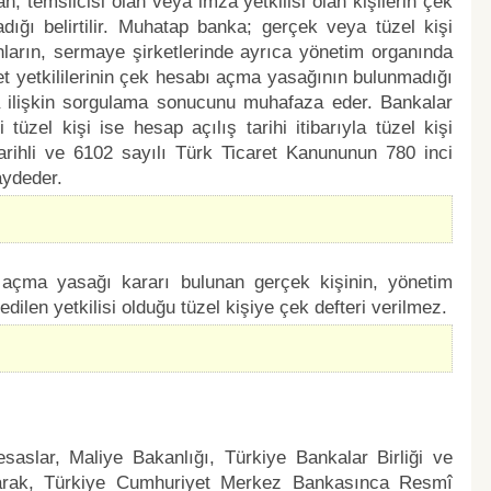
, temsilcisi olan veya imza yetkilisi olan kişilerin çek
ı belirtilir. Muhatap banka; gerçek veya tüzel kişi
ların, sermaye şirketlerinde ayrıca yönetim organında
rket yetkililerinin çek hesabı açma yasağının bulunmadığı
 ilişkin sorgulama sonucunu muhafaza eder. Bankalar
tüzel kişi ise hesap açılış tarihi itibarıyla tüzel kişi
1 tarihli ve 6102 sayılı Türk Ticaret Kanununun 780 inci
aydeder.
çma yasağı kararı bulunan gerçek kişinin, yönetim
edilen yetkilisi olduğu tüzel kişiye çek defteri verilmez.
 esaslar, Maliye Bakanlığı, Türkiye Bankalar Birliği ve
lınarak, Türkiye Cumhuriyet Merkez Bankasınca Resmî