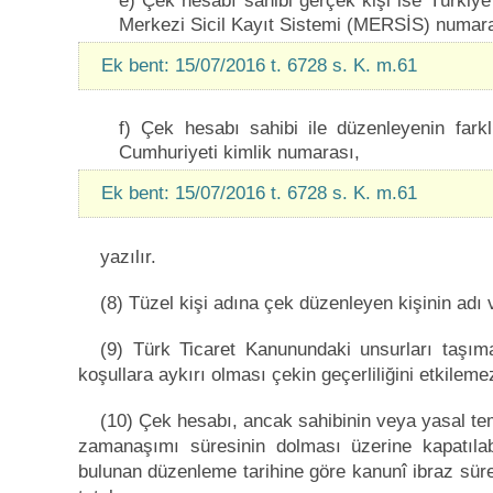
e) Çek hesabı sahibi gerçek kişi ise Türkiye
Merkezi Sicil Kayıt Sistemi (MERSİS) numara
Ek bent: 15/07/2016 t. 6728 s. K. m.61
f) Çek hesabı sahibi ile düzenleyenin farkl
Cumhuriyeti kimlik numarası,
Ek bent: 15/07/2016 t. 6728 s. K. m.61
yazılır.
(8) Tüzel kişi adına çek düzenleyen kişinin adı
(9) Türk Ticaret Kanunundaki unsurları taşı
koşullara aykırı olması çekin geçerliliğini etkileme
(10) Çek hesabı, ancak sahibinin veya yasal tem
zamanaşımı süresinin dolması üzerine kapatılabi
bulunan düzenleme tarihine göre kanunî ibraz süresi