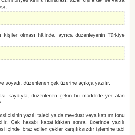
 Cumhuriyeti kimlik numarası; tüzel kişilerde ise varsa
sı,
ı kişiler olması hâlinde, ayrıca düzenleyenin Türkiye
 ve soyadı, düzenlenen çek üzerine açıkça yazılır.
ması kaydıyla, düzenlenen çekin bu maddede yer alan
z.
silcisinin yazılı talebi ya da mevduat veya katılım fonu
lir. Çek hesabı kapatıldıktan sonra, üzerinde yazılı
 içinde ibraz edilen çekler karşılıksızdır işlemine tabi