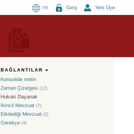
Giriş
Yeni Üye
TR
BAĞLANTILAR
Konsolide metin
Zaman Çizelgesi
(12)
Hukuki Dayanak
İkincil Mevzuat
(7)
Etkilediği Mevzuat
(2)
Gerekçe
(4)