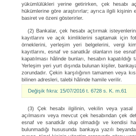
yükümlülükleri yerine getirirken, çek hesabı 
hükümlerine göre araştırırlar; ayrıca ilgili kişin
basiret ve özeni gösterirler.
(2) Bankalar, çek hesabı açtırmak isteyenlerin 
kayıtlarını ve açık kimliklerini saptamak için f
örneklerini, yerleşim yeri belgelerini, vergi kim
kayıtlarını, esnaf ve sanatkâr olanların ise esna
kapatılması hâlinde bunları, hesabın kapatıldığı 
Yerleşim yeri yurt dışında bulunan kişiler, bankaya 
zorundadır. Çekin karşılığının tamamen veya k
bilinen adresleri, talebi hâlinde hamile verilir.
Değişik fıkra: 15/07/2016 t. 6728 s. K. m.61
(3) Çek hesabı ilgilinin, vekilin veya yasa
açılmasını veya mevcut çek hesabından çek defte
esnaf ve sanatkâr olup olmadığı ve kendisi 
bulunmadığı hususunda bankaya yazılı beyanda 