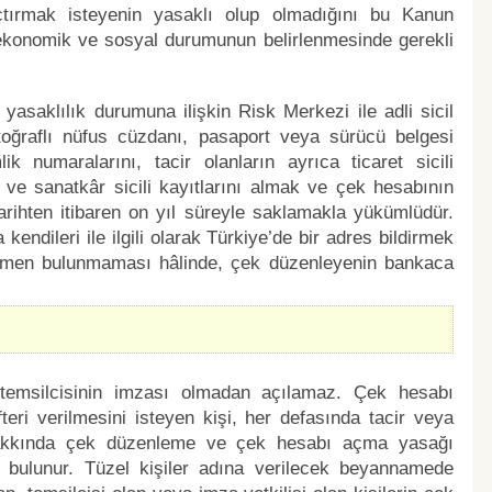
açtırmak isteyenin yasaklı olup olmadığını bu Kanun
in ekonomik ve sosyal durumunun belirlenmesinde gerekli
yasaklılık durumuna ilişkin Risk Merkezi ile adli sicil
otoğraflı nüfus cüzdanı, pasaport veya sürücü belgesi
lik numaralarını, tacir olanların ayrıca ticaret sicili
f ve sanatkâr sicili kayıtlarını almak ve çek hesabının
tarihten itibaren on yıl süreyle saklamakla yükümlüdür.
kendileri ile ilgili olarak Türkiye’de bir adres bildirmek
ısmen bulunmaması hâlinde, çek düzenleyenin bankaca
l temsilcisinin imzası olmadan açılamaz. Çek hesabı
ri verilmesini isteyen kişi, her defasında tacir veya
hakkında çek düzenleme ve çek hesabı açma yasağı
bulunur. Tüzel kişiler adına verilecek beyannamede