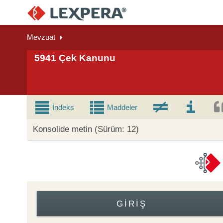
Mevzuat
5941 Çek Kanunu
İndeks
Maddeler
Konsolide metin (Sürüm: 12)
GIRIŞ