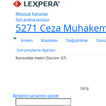
Mevzuat
Kanunlar
Son arama sonucu
5271 Ceza Muhakem
İndeks
Maddeler
Değişiklikler
Doküm
Görüntüleme Ayarları
Konsolide metin (Sürüm: 67)
Giriş
Belgenin tamamını göster
Bottom Search Toolbar Highlight Text