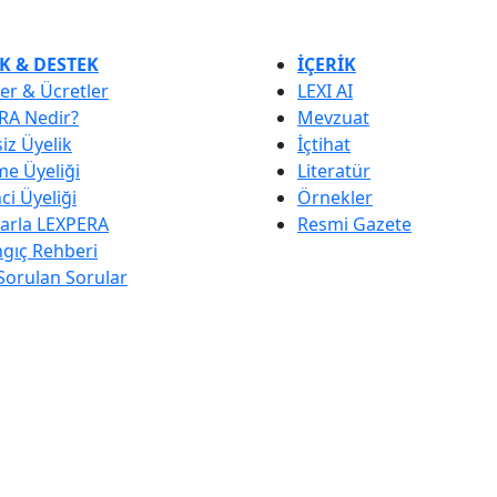
K & DESTEK
İÇERİK
er & Ücretler
LEXI AI
RA Nedir?
Mevzuat
iz Üyelik
İçtihat
e Üyeliği
Literatür
i Üyeliği
Örnekler
larla LEXPERA
Resmi Gazete
ngıç Rehberi
Sorulan Sorular