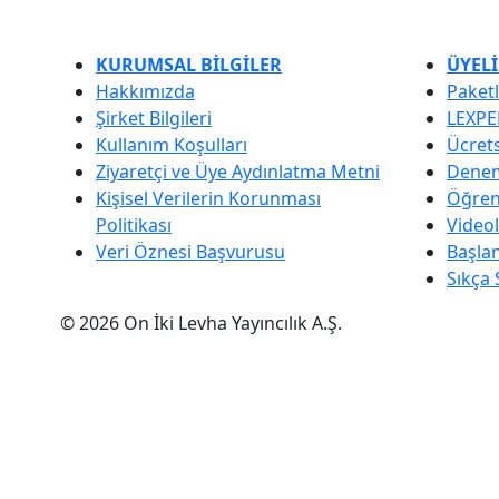
KURUMSAL BİLGİLER
ÜYELİ
Hakkımızda
Paketl
Şirket Bilgileri
LEXPE
Kullanım Koşulları
Ücrets
Ziyaretçi ve Üye Aydınlatma Metni
Denem
Kişisel Verilerin Korunması
Öğrenc
Politikası
Video
Veri Öznesi Başvurusu
Başla
Sıkça 
© 2026 On İki Levha Yayıncılık A.Ş.