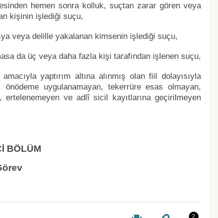
lenmesinden hemen sonra kolluk, suçtan zarar gören veya
n kişinin işlediği suçu,
eşya veya delille yakalanan kimsenin işlediği suçu,
masa da üç veya daha fazla kişi tarafından işlenen suçu,
amacıyla yaptırım altına alınmış olan fiil dolayısıyla
en, önödeme uygulanamayan, tekerrüre esas olmayan,
 ertelenemeyen ve adlî sicil kayıtlarına geçirilmeyen
Cİ BÖLÜM
Görev
2