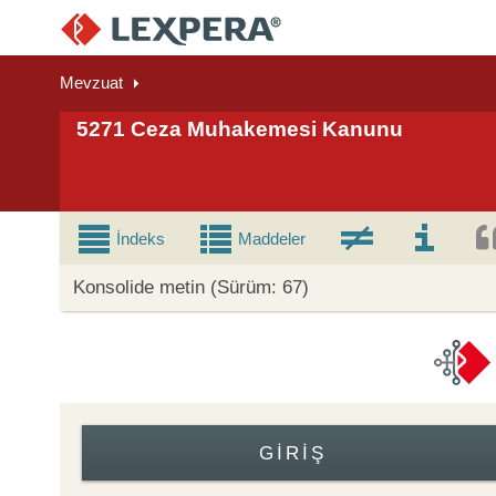
Mevzuat
5271 Ceza Muhakemesi Kanunu
İndeks
Maddeler
Konsolide metin (Sürüm: 67)
GIRIŞ