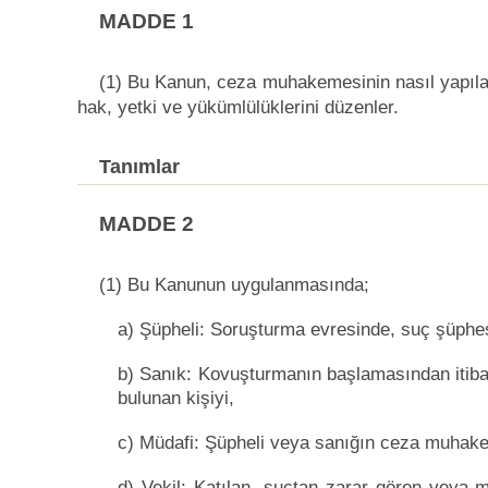
MADDE 1
(1) Bu Kanun, ceza muhakemesinin nasıl yapılaca
hak, yetki ve yükümlülüklerini düzenler.
Tanımlar
MADDE 2
(1) Bu Kanunun uygulanmasında;
a) Şüpheli: Soruşturma evresinde, suç şüphesi
b) Sanık: Kovuşturmanın başlamasından itib
bulunan kişiyi,
c) Müdafi: Şüpheli veya sanığın ceza muhak
d) Vekil: Katılan, suçtan zarar gören veya