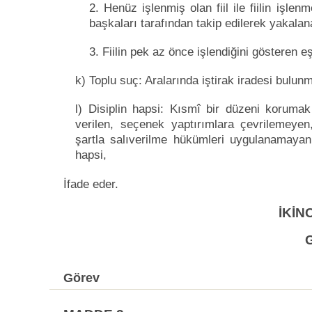
2. Henüz işlenmiş olan fiil ile fiilin iş
başkaları tarafından takip edilerek yakalana
3. Fiilin pek az önce işlendiğini gösteren 
k) Toplu suç: Aralarında iştirak iradesi bulun
l) Disiplin hapsi: Kısmî bir düzeni korumak 
verilen, seçenek yaptırımlara çevrilemey
şartla salıverilme hükümleri uygulanamayan,
hapsi,
İfade eder.
İKİN
Görev