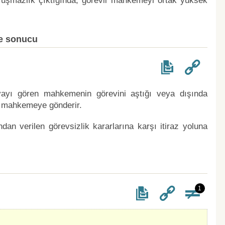
şmazlık çıktığında, görevli mahkemeyi ortak yüksek
ve sonucu
vayı gören mahkemenin görevini aştığı veya dışında
li mahkemeye gönderir.
dan verilen görevsizlik kararlarına karşı itiraz yoluna
1