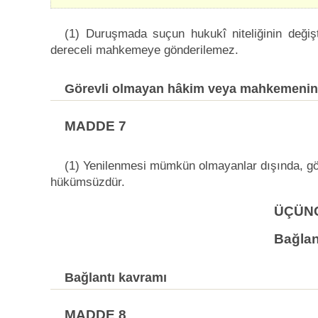
(1) Duruşmada suçun hukukî niteliğinin değişt
dereceli mahkemeye gönderilemez.
Görevli olmayan hâkim veya mahkemenin 
MADDE 7
(1) Yenilenmesi mümkün olmayanlar dışında, g
hükümsüzdür.
ÜÇÜN
Bağlan
Bağlantı kavramı
MADDE 8