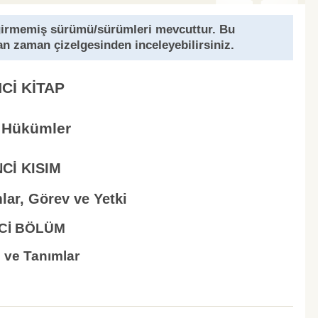
girmemiş sürümü/sürümleri mevcuttur. Bu
an zaman çizelgesinden inceleyebilirsiniz.
NCİ KİTAP
 Hükümler
NCİ KISIM
ar, Görev ve Yetki
NCİ BÖLÜM
ve Tanımlar