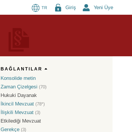
Giriş
Yeni Üye
TR
BAĞLANTILAR
Konsolide metin
Zaman Çizelgesi
(70)
Hukuki Dayanak
İkincil Mevzuat
(78*)
İlişkili Mevzuat
(3)
Etkilediği Mevzuat
Gerekçe
(3)