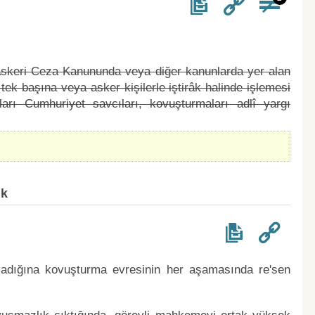
 Askeri Ceza Kanununda veya diğer kanunlarda yer alan
tek başına veya asker kişilerle iştirâk halinde işlemesi
arı Cumhuriyet savcıları, kovuşturmaları adlî yargı
ık
adığına kovuşturma evresinin her aşamasında re'sen