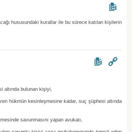
ğı hususundaki kurallar ile bu sürece katılan kişilerin
 altında bulunan kişiyi,
aren hükmün kesinleşmesine kadar, suç şüphesi altında
emesinde savunmasını yapan avukatı,
 malen sorumlu kişiyi ceza muhakemesinde temsil eden