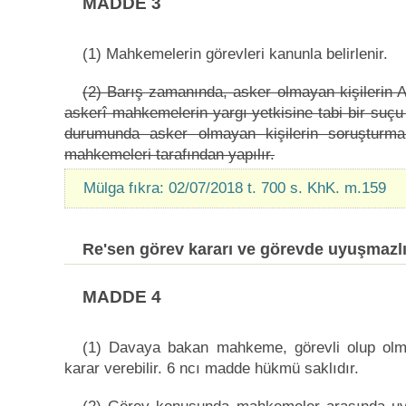
MADDE 3
(1) Mahkemelerin görevleri kanunla belirlenir.
(2) Barış zamanında, asker olmayan kişilerin
askerî mahkemelerin yargı yetkisine tabi bir suçu 
durumunda asker olmayan kişilerin soruşturmal
mahkemeleri tarafından yapılır.
Mülga fıkra: 02/07/2018 t. 700 s. KhK. m.159
Re'sen görev kararı ve görevde uyuşmazl
MADDE 4
(1) Davaya bakan mahkeme, görevli olup olm
karar verebilir. 6 ncı madde hükmü saklıdır.