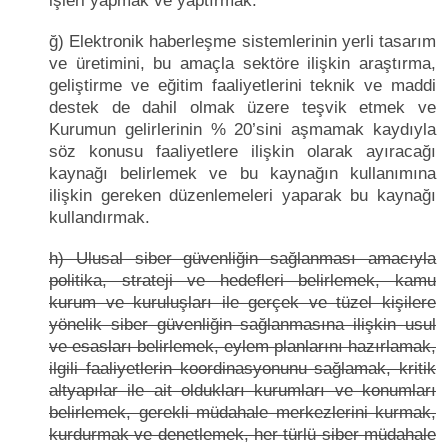
işleri yapmak ve yaptırmak.
ğ) Elektronik haberleşme sistemlerinin yerli tasarım
ve üretimini, bu amaçla sektöre ilişkin araştırma,
geliştirme ve eğitim faaliyetlerini teknik ve maddi
destek de dahil olmak üzere teşvik etmek ve
Kurumun gelirlerinin % 20’sini aşmamak kaydıyla
söz konusu faaliyetlere ilişkin olarak ayıracağı
kaynağı belirlemek ve bu kaynağın kullanımına
ilişkin gereken düzenlemeleri yaparak bu kaynağı
kullandırmak.
h) Ulusal siber güvenliğin sağlanması amacıyla
politika, strateji ve hedefleri belirlemek, kamu
kurum ve kuruluşları ile gerçek ve tüzel kişilere
yönelik siber güvenliğin sağlanmasına ilişkin usul
ve esasları belirlemek, eylem planlarını hazırlamak,
ilgili faaliyetlerin koordinasyonunu sağlamak, kritik
altyapılar ile ait oldukları kurumları ve konumları
belirlemek, gerekli müdahale merkezlerini kurmak,
kurdurmak ve denetlemek, her türlü siber müdahale