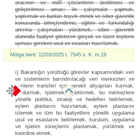
aracının ve millî çözümlerin üretilmesi ve
geliştirilmesi amacı ile çalışmalar yapmak,
yaptırmak ve bunları teşvik etmek ve siber güvenlik
konusunda bilinçlendirme, eğitim ve farkındalığı
artırma çalışmaları yürütmek, siber güvenlik
alanında faaliyet gösteren gerçek ve tüzel kişilerin
uyması gereken usul ve esasları hazırlamak.
Mülga bent: 12/03/2025 t. 7545 s. K. m.19
ı) Bakanlığın yürüttüğü görevler kapsamındaki veri
ve sistemlerin barındırılacağı veri merkezleri ve
verilerin transferi için gerekli altyapıları kurmak,
kurdurmak, işletmek, işlettirmek, bu merkezlere
yönelik politika, strateji ve hedefleri belirlemek,
eylem planlarını hazırlamak, eylem planlarını
izlemek ve tüm bu faaliyetlere yönelik uygulama
usul ve esaslarını belirlemek, kurulum, uygulama
ve işletim süreçlerini planlamak, yürütmek ve
koordine etmek.