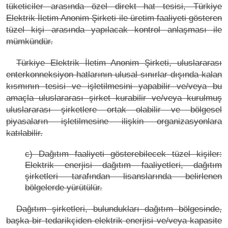
tüketiciler arasında özel direkt hat tesisi, Türkiye
Elektrik İletim Anonim Şirketi ile üretim faaliyeti gösteren
tüzel kişi arasında yapılacak kontrol anlaşması ile
mümkündür.
Türkiye Elektrik İletim Anonim Şirketi, uluslararası
enterkonneksiyon hatlarının ulusal sınırlar dışında kalan
kısmının tesisi ve işletilmesini yapabilir ve/veya bu
amaçla uluslararası şirket kurabilir ve/veya kurulmuş
uluslararası şirketlere ortak olabilir ve bölgesel
piyasaların işletilmesine ilişkin organizasyonlara
katılabilir.
c) Dağıtım faaliyeti gösterebilecek tüzel kişiler:
Elektrik enerjisi dağıtım faaliyetleri, dağıtım
şirketleri tarafından lisanslarında belirlenen
bölgelerde yürütülür.
Dağıtım şirketleri, bulundukları dağıtım bölgesinde,
başka bir tedarikçiden elektrik enerjisi ve/veya kapasite