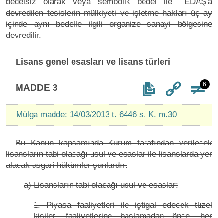
bedelsiz olarak veya sembolik bedel ile TEDAŞ'a
devredilen tesislerin mülkiyeti ve işletme hakları üç ay
içinde aynı bedelle ilgili organize sanayi bölgesine
devredilir.
Lisans genel esasları ve lisans türleri
6
MADDE 3
Mülga madde: 14/03/2013 t. 6446 s. K. m.30
Bu Kanun kapsamında Kurum tarafından verilecek
lisansların tabi olacağı usul ve esaslar ile lisanslarda yer
alacak asgari hükümler şunlardır:
a) Lisansların tabi olacağı usul ve esaslar:
1. Piyasa faaliyetleri ile iştigal edecek tüzel
kişiler, faaliyetlerine başlamadan önce, her