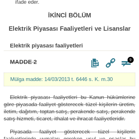
ifade eder.
İKİNCİ BÖLÜM
Elektrik Piyasası Faaliyetleri ve Lisanslar
Elektrik piyasası faaliyetleri
9
MADDE 2
Mülga madde: 14/03/2013 t. 6446 s. K. m.30
Elektrik piyasası faaliyetleri bu Kanun hükümlerine
göre piyasada faaliyet gösterecek tüzel kişilerin üretim,
iletim, dağıtım, toptan satış, perakende satış, perakende
satış hizmeti, ticaret, ithalat ve ihracat faaliyetleridir.
Piyasada faaliyet gösterecek tüzel kişilerin
faaliyetlerinde uymaları gereken usul ve esaslar bu