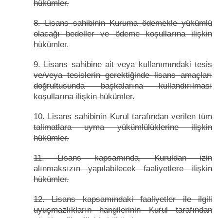
hükümler.
8. Lisans sahibinin Kuruma ödemekle yükümlü
olacağı bedeller ve ödeme koşullarına ilişkin
hükümler.
9. Lisans sahibine ait veya kullanımındaki tesis
ve/veya tesislerin gerektiğinde lisans amaçları
doğrultusunda başkalarına kullandırılması
koşullarına ilişkin hükümler.
10. Lisans sahibinin Kurul tarafından verilen tüm
talimatlara uyma yükümlülüklerine ilişkin
hükümler.
11. Lisans kapsamında, Kuruldan izin
alınmaksızın yapılabilecek faaliyetlere ilişkin
hükümler.
12. Lisans kapsamındaki faaliyetler ile ilgili
uyuşmazlıkların hangilerinin Kurul tarafından