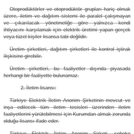
Otoprodüktörler ve otoprodüktör grupları hariç olmak
üzere, iletim ve dağıtım sistemi ile paralel çalışmayan
ve çıkarılacak yönetmeliğe göre yalnızca kendi
ihtiyacını karşılamak için elektrik üretimi yapan gerçek
veya tüzel kişiler lisansa tabi değildir.
Üretim şirketleri, dağıtım şirketleri ile kontrol iştirak
ilişkisine girebilir.
Üretim şirketleri, bu faaliyetler dışında piyasada
herhangi bir faaliyette bulunamaz.
2. İletim lisansı:
Türkiye Elektrik İletim Anonim Şirketinin mevcut ve
inşa edilecek tüm iletim tesisleri üzerinden iletim
faaliyetlerini yürütebilmesi için Kurumdan almak zorunda
olduğu lisansı ifade eder.
Türkiye Elektrik İletim Anonim Şirketi, şebeke