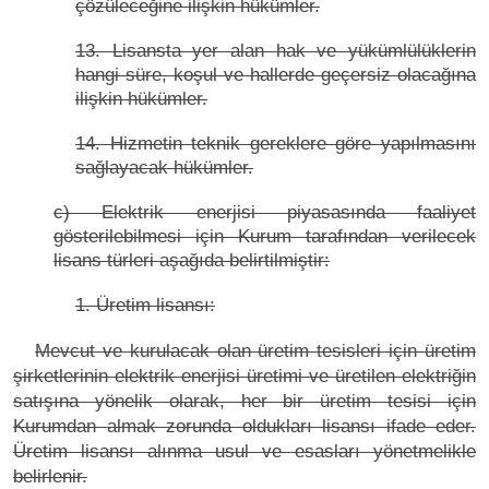
çözüleceğine ilişkin hükümler.
13. Lisansta yer alan hak ve yükümlülüklerin
hangi süre, koşul ve hallerde geçersiz olacağına
ilişkin hükümler.
14. Hizmetin teknik gereklere göre yapılmasını
sağlayacak hükümler.
c) Elektrik enerjisi piyasasında faaliyet
gösterilebilmesi için Kurum tarafından verilecek
lisans türleri aşağıda belirtilmiştir:
1. Üretim lisansı:
Mevcut ve kurulacak olan üretim tesisleri için üretim
şirketlerinin elektrik enerjisi üretimi ve üretilen elektriğin
satışına yönelik olarak, her bir üretim tesisi için
Kurumdan almak zorunda oldukları lisansı ifade eder.
Üretim lisansı alınma usul ve esasları yönetmelikle
belirlenir.