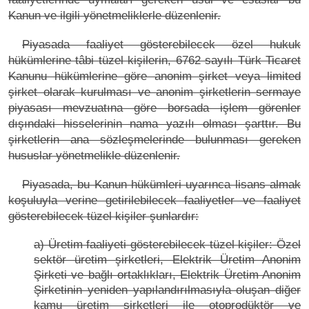
Kanun ve ilgili yönetmeliklerle düzenlenir.
Piyasada faaliyet gösterebilecek özel hukuk
hükümlerine tâbi tüzel kişilerin, 6762 sayılı Türk Ticaret
Kanunu hükümlerine göre anonim şirket veya limited
şirket olarak kurulması ve anonim şirketlerin sermaye
piyasası mevzuatına göre borsada işlem görenler
dışındaki hisselerinin nama yazılı olması şarttır. Bu
şirketlerin ana sözleşmelerinde bulunması gereken
hususlar yönetmelikle düzenlenir.
Piyasada, bu Kanun hükümleri uyarınca lisans almak
koşuluyla verine getirilebilecek faaliyetler ve faaliyet
gösterebilecek tüzel kişiler şunlardır:
a) Üretim faaliyeti gösterebilecek tüzel kişiler: Özel
sektör üretim şirketleri, Elektrik Üretim Anonim
Şirketi ve bağlı ortaklıkları, Elektrik Üretim Anonim
Şirketinin yeniden yapılandırılmasıyla oluşan diğer
kamu üretim şirketleri ile otoprodüktör ve