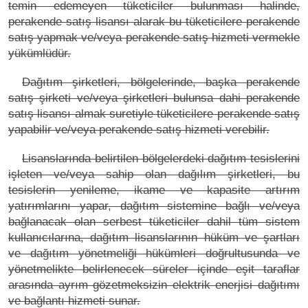
temin edemeyen tüketiciler bulunması halinde,
perakende satış lisansı alarak bu tüketicilere perakende
satış yapmak ve/veya perakende satış hizmeti vermekle
yükümlüdür.
Dağıtım şirketleri, bölgelerinde, başka perakende
satış şirketi ve/veya şirketleri bulunsa dahi perakende
satış lisansı almak suretiyle tüketicilere perakende satış
yapabilir ve/veya perakende satış hizmeti verebilir.
Lisanslarında belirtilen bölgelerdeki dağıtım tesislerini
işleten ve/veya sahip olan dağılım şirketleri, bu
tesislerin yenileme, ikame ve kapasite artırım
yatırımlarını yapar, dağıtım sistemine bağlı ve/veya
bağlanacak olan serbest tüketiciler dahil tüm sistem
kullanıcılarına, dağıtım lisanslarının hüküm ve şartları
ve dağıtım yönetmeliği hükümleri doğrultusunda ve
yönetmelikte belirlenecek süreler içinde eşit taraflar
arasında ayrım gözetmeksizin elektrik enerjisi dağıtımı
ve bağlantı hizmeti sunar.