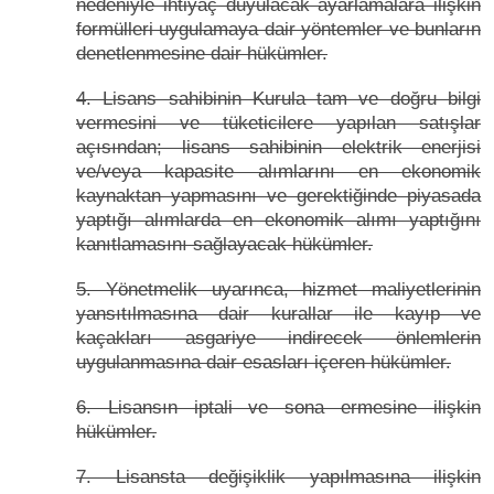
nedeniyle ihtiyaç duyulacak ayarlamalara ilişkin
formülleri uygulamaya dair yöntemler ve bunların
denetlenmesine dair hükümler.
4. Lisans sahibinin Kurula tam ve doğru bilgi
vermesini ve tüketicilere yapılan satışlar
açısından; lisans sahibinin elektrik enerjisi
ve/veya kapasite alımlarını en ekonomik
kaynaktan yapmasını ve gerektiğinde piyasada
yaptığı alımlarda en ekonomik alımı yaptığını
kanıtlamasını sağlayacak hükümler.
5. Yönetmelik uyarınca, hizmet maliyetlerinin
yansıtılmasına dair kurallar ile kayıp ve
kaçakları asgariye indirecek önlemlerin
uygulanmasına dair esasları içeren hükümler.
6. Lisansın iptali ve sona ermesine ilişkin
hükümler.
7. Lisansta değişiklik yapılmasına ilişkin