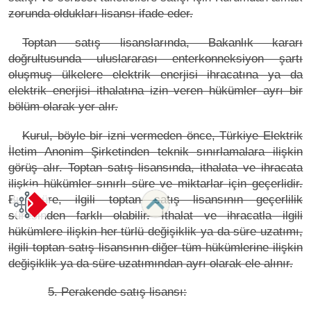
zorunda oldukları lisansı ifade eder.
Toptan satış lisanslarında, Bakanlık kararı
doğrultusunda uluslararası enterkonneksiyon şartı
oluşmuş ülkelere elektrik enerjisi ihracatına ya da
elektrik enerjisi ithalatına izin veren hükümler ayrı bir
bölüm olarak yer alır.
Kurul, böyle bir izni vermeden önce, Türkiye Elektrik
İletim Anonim Şirketinden teknik sınırlamalara ilişkin
görüş alır. Toptan satış lisansında, ithalata ve ihracata
ilişkin hükümler sınırlı süre ve miktarlar için geçerlidir.
Bu süre, ilgili toptan satış lisansının geçerlilik
süresinden farklı olabilir. İthalat ve ihracatla ilgili
hükümlere ilişkin her türlü değişiklik ya da süre uzatımı,
ilgili toptan satış lisansının diğer tüm hükümlerine ilişkin
değişiklik ya da süre uzatımından ayrı olarak ele alınır.
5. Perakende satış lisansı: