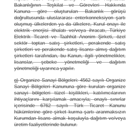
Bakanlığının Teşkilat ve Görevleri Hakkında
Kanuna göre oluşturulan Bakanlık görüşü
doğrultusunda uluslararası enterkonneksiyon şartı
oluşmuş ülkelerden ya da ülkelere, Kurul onayı ile
elektrik enerjisi ithalatı ve/veya ihracatı, Türkiye
Elektrik Ticaret ve Taahhüt Anonim Şirketi, özel
sektör toptan satış şirketleri, perakende satış
şirketleri ve perakende satış lisansı almış dağıtım
şirketleri tarafından, bu Kanun, ilgili yönetmelikler,
lisanslar, şebeke yönetmeliği ve dağıtım
yönetmeliği uyarınca yapılır.
g) Organize Sanayi Bölgeleri: 4562 sayılı Organize
Sanayi Bölgeleri Kanununa göre kurulan organize
sanayi bölgeleri tüzel kişilikleri, katılımcılarının
ihtiyaçlarını karşılamak amacıyla; onaylı sınırlar
içerisinde 6762 sayılı Türk Ticaret Kanunu
hükümlerine göre şirket kurma şartı aranmaksızın
Kurumdan lisans almak koşuluyla dağıtım ve/veya
üretim faaliyetlerinde bulunur.