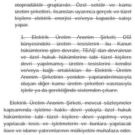
otoprodüktör gruplarıdır. Özel sektör ve kamu
üretim şirketleri, lisansları uyarınca gerçek ve tüzel
kişilere elektrik enerjisi ve/veya kapasite satışı
yapar.
1. Elektrik Üretim Anonim Şirketi; DSİ
bünyesindeki üretim tesislerini bu Kanun
hükümlerine göre devralır, TEAŞ' dan devralınan
ve özel hukuk hükümlerine tabi tüzel kişilere
devri yapılmamış üretim tesislerini kendisi
ve/veya bağlı ortaklıkları ile Elektrik Üretim
Anonim Şirketinin yeniden yapılandırılmasıyla
oluşan diğer kamu üretim şirketleri vasıtasıyla
işletir ya da gerektiğinde sistemden çıkarır.
Elektrik Üretim Anonim Şirketi, mevcut sözleşmeler
kapsamında işletme hakkı devri yoluyla özel hukuk
hükümlerine tabi tüzel kişilere devri yapılmış veya
yapılacak tesis ve işletmelerin ve bunlara yapılacak
ilave ve idame yatırımlarının mülkiyetini muhafaza eder.