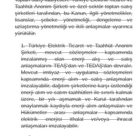
Taahhüt Anonim Şirketi ve özel sektör toptan satış
şirketleri tarafından, bu Kanun, ilgili yönetmelikler,
lisanslar, şebeke yönetmeliği, dengeleme ve
uzlaştırma yönetmeliği ve ikili anlaşmalar uyarınca
yürütülür.
1. Türkiye Elektrik Ticaret ve Taahhüt Anonim
Şirketi, mevcut sözleşmeler kapsamında
imzalanmış olan enerji alış ve satış
anlaşmalarını TEAŞ’dan ve TEDAŞ'dan devralır.
Mevcut imtiyaz ve uygulama sözleşmeleri
kapsamında enerji alım ve satış anlaşmaları
imzalayabilir, dağıtım şirketlerine karşı üstlendiği
enerji alım ve satım taahhütleri ile sınırlı kalmak
üzere, bir yılı aşmamak ve Kurul tarafından
onaylanmak kaydıyla enerji alım anlaşmaları ve
Hükümetler arası anlaşmalar kapsamında
elektrik enerjisi ithalat ve/veya ihracat
anlaşmaları imzalayabilir.