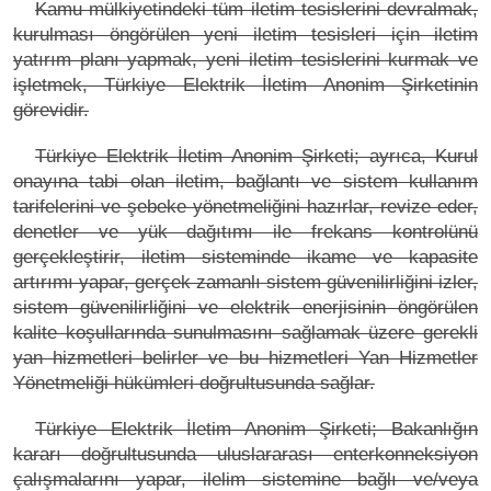
Kamu mülkiyetindeki tüm iletim tesislerini devralmak,
kurulması öngörülen yeni iletim tesisleri için iletim
yatırım planı yapmak, yeni iletim tesislerini kurmak ve
işletmek, Türkiye Elektrik İletim Anonim Şirketinin
görevidir.
Türkiye Elektrik İletim Anonim Şirketi; ayrıca, Kurul
onayına tabi olan iletim, bağlantı ve sistem kullanım
tarifelerini ve şebeke yönetmeliğini hazırlar, revize eder,
denetler ve yük dağıtımı ile frekans kontrolünü
gerçekleştirir, iletim sisteminde ikame ve kapasite
artırımı yapar, gerçek zamanlı sistem güvenilirliğini izler,
sistem güvenilirliğini ve elektrik enerjisinin öngörülen
kalite koşullarında sunulmasını sağlamak üzere gerekli
yan hizmetleri belirler ve bu hizmetleri Yan Hizmetler
Yönetmeliği hükümleri doğrultusunda sağlar.
Türkiye Elektrik İletim Anonim Şirketi; Bakanlığın
kararı doğrultusunda uluslararası enterkonneksiyon
çalışmalarını yapar, ilelim sistemine bağlı ve/veya