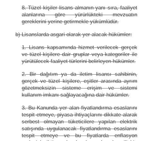
8. Tüzel kişiler lisans almanın yanı sıra, faaliyet
alanlarına göre yürürlükteki mevzuatın
gereklerini yerine getirmekle yükümlüdür.
b) Lisanslarda asgari olarak yer alacak hükümler:
1. Lisans kapsamında hizmet verilecek gerçek
ve tüzel kişilere dair gruplar veya kategoriler ile
yürütülecek faaliyet türlerini belirleyen hükümler.
2. Bir dağıtım ya da iletim lisansı sahibinin,
gerçek ve tüzel kişilere, eşitler arasında ayrım
gözetmeksizin sisteme erişim ve sistemi
kullanım imkanı sağlayacağına dair hükümler.
3. Bu Kanunda yer alan fiyatlandırma esaslarını
tespit etmeye, piyasa ihtiyaçlarını dikkate alarak
serbest olmayan tüketicilere yapılan elektrik
satışında uygulanacak fiyatlandırma esaslarını
tespit etmeye ve bu fiyatlarda enflasyon