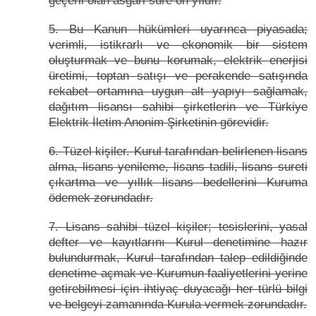
geçerli olan asgari süre on yıldır.
5. Bu Kanun hükümleri uyarınca piyasada;
verimli, istikrarlı ve ekonomik bir sistem
oluşturmak ve bunu korumak, elektrik enerjisi
üretimi, toptan satışı ve perakende satışında
rekabet ortamına uygun alt yapıyı sağlamak,
dağıtım lisansı sahibi şirketlerin ve Türkiye
Elektrik İletim Anonim Şirketinin görevidir.
6. Tüzel kişiler. Kurul tarafından belirlenen lisans
alma, lisans yenileme, lisans tadili, lisans sureti
çıkartma ve yıllık lisans bedellerini Kuruma
ödemek zorundadır.
7. Lisans sahibi tüzel kişiler; tesislerini, yasal
defter ve kayıtlarını Kurul denetimine hazır
bulundurmak, Kurul tarafından talep edildiğinde
denetime açmak ve Kurumun faaliyetlerini yerine
getirebilmesi için ihtiyaç duyacağı her türlü bilgi
ve belgeyi zamanında Kurula vermek zorundadır.