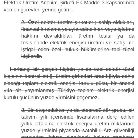
Elektrik Üretim Anonim Şirketi Ek Madde 3 kapsamında
verilen görevleri yerine getirir.
2. Özel sektör üretim şirketleri; sahip oldukları,
finansal kiralama yoluyla edindikleri veya işletme
hakkını devraldıkları üretim tesisi ya da
tesislerinde elektrik enerjisi üretimi ve satışı ile
iştigal eden özel hukuk hükümlerine tabi tüzel
kişilerdir.
Herhangi bir gerçek kişinin ya da özel sektör tüzel
kişisinin kontrol ettiği üretim şirketleri aracılığıyla sahip
olacağı toplam elektrik enerjisi kurulu gücü, bir önceki
yıla ait yayımlanmış Türkiye toplam elektrik enerjisi
kurulu gücünün yüzde yirmisini geçemez.
3. Bir otoprodüktör ya da otoprodüktör grubu, bir
takvim yılı içerisinde lisanslarına derç edilen
yıllık ortalama elektrik enerjisi üretim miktarının
yüzde yirmisini piyasada satabilir. Arz güvenliği
açısından ihtiyaç duyulacak hallere münhasır