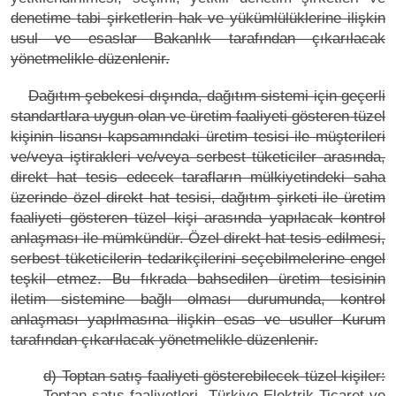
denetime tabi şirketlerin hak ve yükümlülüklerine ilişkin
usul ve esaslar Bakanlık tarafından çıkarılacak
yönetmelikle düzenlenir.
Dağıtım şebekesi dışında, dağıtım sistemi için geçerli
standartlara uygun olan ve üretim faaliyeti gösteren tüzel
kişinin lisansı kapsamındaki üretim tesisi ile müşterileri
ve/veya iştirakleri ve/veya serbest tüketiciler arasında,
direkt hat tesis edecek tarafların mülkiyetindeki saha
üzerinde özel direkt hat tesisi, dağıtım şirketi ile üretim
faaliyeti gösteren tüzel kişi arasında yapılacak kontrol
anlaşması ile mümkündür. Özel direkt hat tesis edilmesi,
serbest tüketicilerin tedarikçilerini seçebilmelerine engel
teşkil etmez. Bu fıkrada bahsedilen üretim tesisinin
iletim sistemine bağlı olması durumunda, kontrol
anlaşması yapılmasına ilişkin esas ve usuller Kurum
tarafından çıkarılacak yönetmelikle düzenlenir.
d) Toptan satış faaliyeti gösterebilecek tüzel kişiler:
Toptan satış faaliyetleri. Türkiye Elektrik Ticaret ve