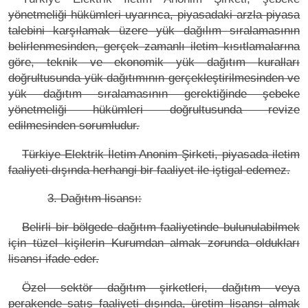
yönetmeliği hükümleri uyarınca, piyasadaki arzla piyasa
talebini karşılamak üzere yük dağılım sıralamasının
belirlenmesinden, gerçek zamanlı iletim kısıtlamalarına
göre, teknik ve ekonomik yük dağıtım kuralları
doğrultusunda yük dağıtımının gerçekleştirilmesinden ve
yük dağıtım sıralamasının gerektiğinde şebeke
yönetmeliği hükümleri doğrultusunda revize
edilmesinden sorumludur.
Türkiye Elektrik İletim Anonim Şirketi, piyasada iletim
faaliyeti dışında herhangi bir faaliyet ile iştigal edemez.
3. Dağıtım lisansı:
Belirli bir bölgede dağıtım faaliyetinde bulunulabilmek
için tüzel kişilerin Kurumdan almak zorunda oldukları
lisansı ifade eder.
Özel sektör dağıtım şirketleri, dağıtım veya
perakende satış faaliyeti dışında, üretim lisansı almak