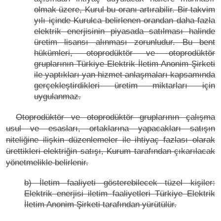
olmak üzere, Kurul bu oranı artırabilir. Bir takvim
yılı içinde Kurulca belirlenen orandan daha fazla
elektrik enerjisinin piyasada satılması halinde
üretim lisansı alınması zorunludur. Bu bent
hükümleri, otoprodüktör ve otoprodüktör
gruplarının Türkiye Elektrik İletim Anonim Şirketi
ile yaptıkları yan hizmet anlaşmaları kapsamında
gerçekleştirdikleri üretim miktarları için
uygulanmaz.
Otoprodüktör ve otoprodüktör gruplarının çalışma
usul ve esasları, ortaklarına yapacakları satışın
niteliğine ilişkin düzenlemeler ile ihtiyaç fazlası olarak
ürettikleri elektriğin satışı, Kurum tarafından çıkarılacak
yönetmelikle belirlenir.
b) İletim faaliyeti gösterebilecek tüzel kişiler:
Elektrik enerjisi iletim faaliyetleri Türkiye Elektrik
İletim Anonim Şirketi tarafından yürütülür.