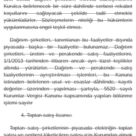
Kurulca belirlenecek bir süre dahilinde serbest rekabet
koşullarını sağlayacak şekilde tadil etmekle
yükümlüdürler. Sözleşmelerin niteliği bu hükümlerin
uygulanmasına engel teşkil etmez.
Dağıtım şirketleri, tanımlanan bu faaliyetler dışında
piyasada başka bir faaliyette bulunamaz. Dağıtım
şirketleri, üretim ve perakende satış faaliyetlerini,
1/1/2013 tarihinden itibaren ancak ayrı tüzel kişilikler
altında yürütürler. Dağıtım ve perakende satış
faaliyetlerinin ayrıştırılması işlemleri, bu Kanuna
istinaden belirlenen usul ve esaslar dâhilinde, kayıtlı
değerler üzerinden yapılması şartıyla, 5520 sayılı
Kurumlar Vergisi Kanunu kapsamında yapılan bölünme
işlemi sayılır
4. Toptan satış lisansı:
Toptan satış şirketlerinin piyasada elektriğin toplan
satışı ve serbest tüketicilere satışı için Kurumdan almak