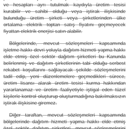
ve hesapları ayrı tutulmak kaydıyla üretim tesisi
kurabilir ve sahibi olduğu veya iştirak ilişkisinde
bulunduğu üretim şirketi veya şirketlerinden ülke
ortalama elektrik toptan satış fiyatını geçmeyecek
fiyattan elektrik enerjisi satın alabilir.
Bölgelerinde, mevcut sözleşmeleri kapsamında
işletme hakkı devri yoluyla dağıtım hizmeti yapma hakkı
elde etmiş özel sektör dağıtım şirketleri bu Kanunda
belirlenmiş ve dağıtım şirketlerinin tabi olduğu serbest
rekabet koşullarını sağlayacak şekilde sözleşmelerini
tadil edip, yeni düzenlemelere geçmedikleri sürece,
üretim lisansı alarak üretim tesisi kurma hakkından
yararlanamaz ve üretim faaliyetiyle iştigal eden tüzel
kişilerle kontrol oluşturup oluşturmadığına bakılmaksızın
iştirak ilişkisine giremez.
Diğer taraftan, mevcut sözleşmeleri kapsamında
bölgelerinde dağıtım hizmeti yapma hakkı elde etmiş
özel sektör dağıtım şirketleri, mevcut sözleşmelerini