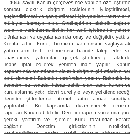
4046 sayılı Kanun çerçevesinde yapılan özelleştirme
sonrası elektrik dağıtım tesislerinin iyileştirilmesi,
güçlendirilmesi ve genişletilmesi için yapılan yatırımların
mülkiyeti kamuya aittir. Özelleştirilen elektrik dağıtım
tesis ve varlıklarına ilişkin her türlü işletme ile yatırım
plânlaması ve uygulamasında onay ve değişiklik yetkisi
Kurula aittir. Kurul, hizmetin verilmesini sağlayacak
yatırımların teklif edilmemesi halinde talep eder ve
onaylanmış yatırımlar gerçekleştirilmediği takdirde
lisans iptal edilerek yeniden ihale yapılır. Kanun
kapsamında tanımlanan elektrik dağıtım şirketlerinin her
türlü denetimi Bakanlık tarafından yapılır. Bakanlık bu
denetimi bu konuda ihtisas sahibi olan kamu kurum ve
kuruluşlarına yetki devri suretiyle veya yetkilendireceği
denetim şirketlerine hizmet satın almak suretiyle
yaptırabilir. Bu kapsamda düzenlenecek denetim
raporları Kuruma bildirilir. Denetim raporu sonucuna göre
gerekli yaptırım ve işlemler Kurul tarafından karara
bağlanır. Denetim şirketlerinin nitelikleri,
yetkilendirilmesi, seçimi, yetkili denetim şirketleri ve