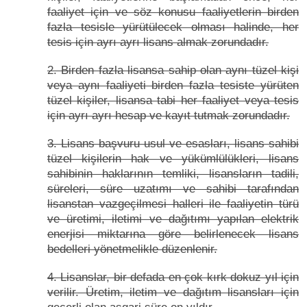
faaliyet için ve söz konusu faaliyetlerin birden
fazla tesisle yürütülecek olması halinde, her
tesis için ayrı ayrı lisans almak zorundadır.
2. Birden fazla lisansa sahip olan aynı tüzel kişi
veya aynı faaliyeti birden fazla tesiste yürüten
tüzel kişiler, lisansa tabi her faaliyet veya tesis
için ayrı ayrı hesap ve kayıt tutmak zorundadır.
3. Lisans başvuru usul ve esasları, lisans sahibi
tüzel kişilerin hak ve yükümlülükleri, lisans
sahibinin haklarının temliki, lisansların tadili,
süreleri, süre uzatımı ve sahibi tarafından
lisanstan vazgeçilmesi halleri ile faaliyetin türü
ve üretimi, iletimi ve dağıtımı yapılan elektrik
enerjisi miktarına göre belirlenecek lisans
bedelleri yönetmelikle düzenlenir.
4. Lisanslar, bir defada en çok kırk dokuz yıl için
verilir. Üretim, iletim ve dağıtım lisansları için