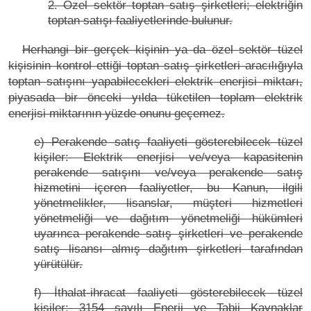
2. Özel sektör toptan satış şirketleri; elektriğin
toptan satışı faaliyetlerinde bulunur.
Herhangi bir gerçek kişinin ya da özel sektör tüzel
kişisinin kontrol ettiği toptan satış şirketleri aracılığıyla
toptan satışını yapabilecekleri elektrik enerjisi miktarı,
piyasada bir önceki yılda tüketilen toplam elektrik
enerjisi miktarının yüzde onunu geçemez.
e) Perakende satış faaliyeti gösterebilecek tüzel
kişiler: Elektrik enerjisi ve/veya kapasitenin
perakende satışını ve/veya perakende satış
hizmetini içeren faaliyetler, bu Kanun, ilgili
yönetmelikler, lisanslar, müşteri hizmetleri
yönetmeliği ve dağıtım yönetmeliği hükümleri
uyarınca perakende satış şirketleri ve perakende
satış lisansı almış dağıtım şirketleri tarafından
yürütülür.
f) İthalat-ihracat faaliyeti gösterebilecek tüzel
kişiler: 3154 sayılı Enerji ve Tabii Kaynaklar