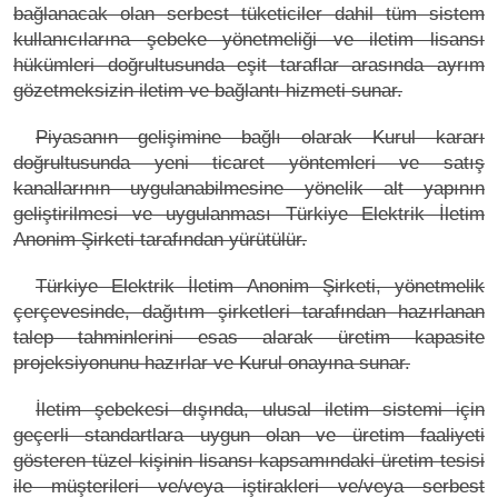
bağlanacak olan serbest tüketiciler dahil tüm sistem
kullanıcılarına şebeke yönetmeliği ve iletim lisansı
hükümleri doğrultusunda eşit taraflar arasında ayrım
gözetmeksizin iletim ve bağlantı hizmeti sunar.
Piyasanın gelişimine bağlı olarak Kurul kararı
doğrultusunda yeni ticaret yöntemleri ve satış
kanallarının uygulanabilmesine yönelik alt yapının
geliştirilmesi ve uygulanması Türkiye Elektrik İletim
Anonim Şirketi tarafından yürütülür.
Türkiye Elektrik İletim Anonim Şirketi, yönetmelik
çerçevesinde, dağıtım şirketleri tarafından hazırlanan
talep tahminlerini esas alarak üretim kapasite
projeksiyonunu hazırlar ve Kurul onayına sunar.
İletim şebekesi dışında, ulusal iletim sistemi için
geçerli standartlara uygun olan ve üretim faaliyeti
gösteren tüzel kişinin lisansı kapsamındaki üretim tesisi
ile müşterileri ve/veya iştirakleri ve/veya serbest