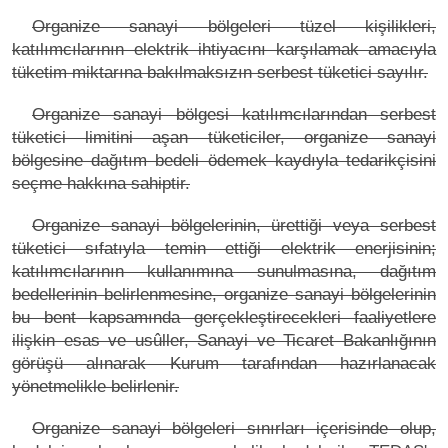
Organize sanayi bölgeleri tüzel kişilikleri,
katılımcılarının elektrik ihtiyacını karşılamak amacıyla
tüketim miktarına bakılmaksızın serbest tüketici sayılır.
Organize sanayi bölgesi katılımcılarından serbest
tüketici limitini aşan tüketiciler, organize sanayi
bölgesine dağıtım bedeli ödemek kaydıyla tedarikçisini
seçme hakkına sahiptir.
Organize sanayi bölgelerinin, ürettiği veya serbest
tüketici sıfatıyla temin ettiği elektrik enerjisinin;
katılımcılarının kullanımına sunulmasına, dağıtım
bedellerinin belirlenmesine, organize sanayi bölgelerinin
bu bent kapsamında gerçekleştirecekleri faaliyetlere
ilişkin esas ve usûller, Sanayi ve Ticaret Bakanlığının
görüşü alınarak Kurum tarafından hazırlanacak
yönetmelikle belirlenir.
Organize sanayi bölgeleri sınırları içerisinde olup,