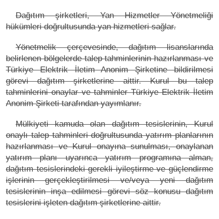
Dağıtım şirketleri, Yan Hizmetler Yönetmeliği
hükümleri doğrultusunda yan hizmetleri sağlar.
Yönetmelik çerçevesinde, dağıtım lisanslarında
belirlenen bölgelerde talep tahminlerinin hazırlanması ve
Türkiye Elektrik İletim Anonim Şirketine bildirilmesi
görevi dağıtım şirketlerine aittir. Kurul bu talep
tahminlerini onaylar ve tahminler Türkiye Elektrik İletim
Anonim Şirketi tarafından yayımlanır.
Mülkiyeti kamuda olan dağıtım tesislerinin, Kurul
onaylı talep tahminleri doğrultusunda yatırım planlarının
hazırlanması ve Kurul onayına sunulması, onaylanan
yatırım planı uyarınca yatırım programına alman,
dağıtım tesislerindeki gerekli iyileştirme ve güçlendirme
işlerinin gerçekleştirilmesi ve/veya yeni dağıtım
tesislerinin inşa edilmesi görevi söz konusu dağıtım
tesislerini işleten dağıtım şirketlerine aittir.