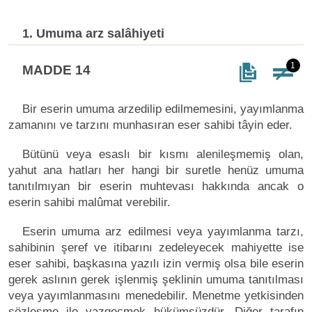
1. Umuma arz salâhiyeti
1
MADDE 14
Bir eserin umuma arzedilip edilmemesini, yayımlanma
zamanını ve tarzını munhasıran eser sahibi tâyin eder.
Bütünü veya esaslı bir kısmı alenileşmemiş olan,
yahut ana hatları her hangi bir suretle henüz umuma
tanıtılmıyan bir eserin muhtevası hakkında ancak o
eserin sahibi malûmat verebilir.
Eserin umuma arz edilmesi veya yayımlanma tarzı,
sahibinin şeref ve itibarını zedeleyecek mahiyette ise
eser sahibi, başkasına yazılı izin vermiş olsa bile eserin
gerek aslının gerek işlenmiş şeklinin umuma tanıtılması
veya yayımlanmasını menedebilir. Menetme yetkisinden
sözleşme ile vazgeçmek hükümsüzdür. Diğer tarafın