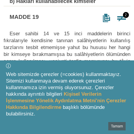
b) Hakları kullanabilecek kimseler
2
MADDE 19
Eser sahibi 14 ve 15 inci maddelerin birinci
fıkralarıyle kendisine tanınan salâhiyetlerin kullanılış
tarzlarını tesbit etmemişse yahut bu hususu her hangi
bir kimseye bırakmamışsa bu salâhiyetlerin ölümünden
sonra kullanılması, vasiyeti tenfiz memuruna; bu tâyin
edilmemişse sırasiyle sağ kalan eşi ile çocuklarına ve
Web sitemizde çerezler (=cookies) kullanmaktayız.
mansup mirasçılarına, ana - babasına, kardeşlerine
Sitemizi kullanmaya devam ederek çerezleri
aittir.
kullanmamıza izin vermiş oluyorsunuz. Çerezler
hakkında ayrıntılı bilgileri
Kişisel Verilerin
Eser sahibinin ölümünden sonra yukarıdaki fıkrada
İşlenmesine Yönelik Aydınlatma Metni'nin Çerezler
sayılan kimseler eser sahibine 14, 15 ve 16 ncı
Hakkında Bilgilendirme
başlıklı bölümünde
maddelerin üçüncü fıkralarında tanınan hakları eser
bulabilirsiniz.
sahibinin ölümünden itibaren yetmiş yıl kendi namlarına
kullanabilirler.
Tamam
Bottom Search Toolbar Highlight Text
Değişik fıkra: 21/02/2001 t. 4630 s. K. m.12