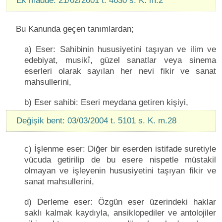
Ek madde: 21/02/2001 t. 4630 s. K. m.2
Bu Kanunda geçen tanımlardan;
a) Eser: Sahibinin hususiyetini taşıyan ve ilim ve
edebiyat, musikî, güzel sanatlar veya sinema
eserleri olarak sayılan her nevi fikir ve sanat
mahsullerini,
b) Eser sahibi: Eseri meydana getiren kişiyi,
Değişik bent: 03/03/2004 t. 5101 s. K. m.28
c) İşlenme eser: Diğer bir eserden istifade suretiyle
vücuda getirilip de bu esere nispetle müstakil
olmayan ve işleyenin hususiyetini taşıyan fikir ve
sanat mahsullerini,
d) Derleme eser: Özgün eser üzerindeki haklar
saklı kalmak kaydıyla, ansiklopediler ve antolojiler