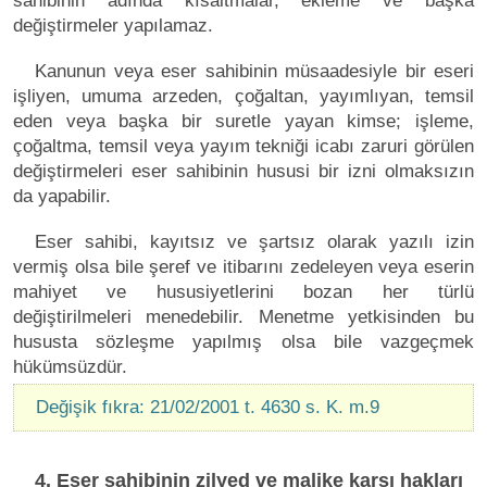
sahibinin adında kısaltmalar, ekleme ve başka
değiştirmeler yapılamaz.
Kanunun veya eser sahibinin müsaadesiyle bir eseri
işliyen, umuma arzeden, çoğaltan, yayımlıyan, temsil
eden veya başka bir suretle yayan kimse; işleme,
çoğaltma, temsil veya yayım tekniği icabı zaruri görülen
değiştirmeleri eser sahibinin hususi bir izni olmaksızın
da yapabilir.
Eser sahibi, kayıtsız ve şartsız olarak yazılı izin
vermiş olsa bile şeref ve itibarını zedeleyen veya eserin
mahiyet ve hususiyetlerini bozan her türlü
değiştirilmeleri menedebilir. Menetme yetkisinden bu
hususta sözleşme yapılmış olsa bile vazgeçmek
hükümsüzdür.
Değişik fıkra: 21/02/2001 t. 4630 s. K. m.9
4. Eser sahibinin zilyed ve malike karşı hakları