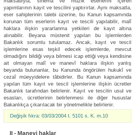
maksadıyla, sinema ve müzik eserlerini içeren
yapımlarının kayıt ve tescilini yaptırırlar. Aynı maksatla,
eser sahiplerinin talebi üzerine, bu Kanun kapsamında
korunan tüm eserlerin kayıt ve tescili yapılabilir, malî
haklara ilişkin yararlanma yetkileri de kayıt altına
alınabilir. Beyana müstenit yapılan bu işlemlerden
Bakanlık sorumlu tutulamaz. Ancak, kayıt ve tescil
işlemlerine esas teşkil edecek işlemlerde, mevcut
olmadığını bildiği veya bilmesi icap ettiği veya kendisine
ait olmayan malî ve manevî haklara ilişkin yanlış
beyanda bulunanlar, bu Kanunda öngörülen hukukî ve
cezaî müeyyidelere tâbidirler. Bu Kanun kapsamında
yapılan tüm kayıt ve tescil işlemlerine ilişkin ücretler
Bakanlık tarafından belirlenir. Kayıt ve tescilin usul ve
esasları, ücretlerinin belirlenmesi ile diğer hususlar
Bakanlıkça çıkarılacak bir yönetmelikle belirlenir.
Değişik fıkra: 03/03/2004 t. 5101 s. K. m.10
II - Manevi haklar