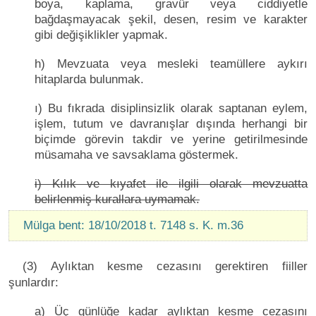
boya, kaplama, gravür veya ciddiyetle
bağdaşmayacak şekil, desen, resim ve karakter
gibi değişiklikler yapmak.
h) Mevzuata veya mesleki teamüllere aykırı
hitaplarda bulunmak.
ı) Bu fıkrada disiplinsizlik olarak saptanan eylem,
işlem, tutum ve davranışlar dışında herhangi bir
biçimde görevin takdir ve yerine getirilmesinde
müsamaha ve savsaklama göstermek.
i) Kılık ve kıyafet ile ilgili olarak mevzuatta
belirlenmiş kurallara uymamak.
Mülga bent: 18/10/2018 t. 7148 s. K. m.36
(3) Aylıktan kesme cezasını gerektiren fiiller
şunlardır:
а) Üç günlüğe kadar aylıktan kesme cezasını