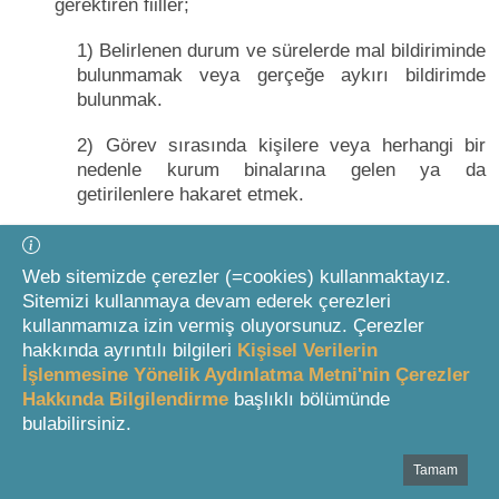
gerektiren fiiller;
1) Belirlenen durum ve sürelerde mal bildiriminde
bulunmamak veya gerçeğe aykırı bildirimde
bulunmak.
2) Görev sırasında kişilere veya herhangi bir
nedenle kurum binalarına gelen ya da
getirilenlere hakaret etmek.
b) Onaltı ay uzun süreli durdurma cezasını
gerektiren fiiller;
Web sitemizde çerezler (=cookies) kullanmaktayız.
Sitemizi kullanmaya devam ederek çerezleri
1) Devlet malı motorlu araçları, muhabere
kullanmamıza izin vermiş oluyorsunuz. Çerezler
araçlarını, silah veya mühimmatı ihmal nedeniyle
hakkında ayrıntılı bilgileri
Kişisel Verilerin
kaybetmek.
İşlenmesine Yönelik Aydınlatma Metni'nin Çerezler
Hakkında Bilgilendirme
başlıklı bölümünde
2) Hizmet içinde resmi sıfatının gerektirdiği
bulabilirsiniz.
saygınlığı ve güven duygusunu sarsacak eylem
ve davranışlarda bulunmak.
Tamam
Bottom Search Toolbar Highlight Text