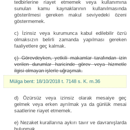
tedbirlerine riayet etmemek veya kullanımına
sunulan kamu kaynaklarının kullanılmasında
gösterilmesi gereken makul seviyedeki özeni
göstermemek.
c) İzinsiz veya kurumunca kabul edilebilir özrü
olmaksızın belirli zamanda yapılması gereken
faaliyetlere geç kalmak.
ç) Görevdeyken, yetkili makamlar tarafından izin
verilen durumlar haricinde görev veya hizmetle
ilgisi olmayan işlerle uğraşmak.
Mülga bent: 18/10/2018 t. 7148 s. K. m.36
d) Özürsüz veya izinsiz olarak mesaiye geç
gelmek veya erken ayrılmak ya da günlük mesai
saatlerine riayet etmemek.
e) Nezaket kurallarına aykırı tavır ve davranışlarda
bulunmak.