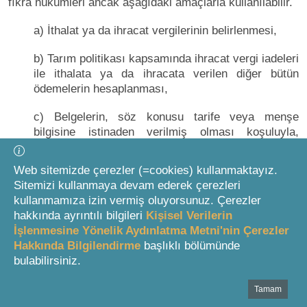
fıkra hükümleri ancak aşağıdaki amaçlarla kullanılabilir.
a) İthalat ya da ihracat vergilerinin belirlenmesi,
b) Tarım politikası kapsamında ihracat vergi iadeleri
ile ithalata ya da ihracata verilen diğer bütün
ödemelerin hesaplanması,
c) Belgelerin, söz konusu tarife veya menşe
bilgisine istinaden verilmiş olması koşuluyla,
eşyaya ait gümrük beyannamesinin tescili için
gümrük işlemlerinin yürütülmesi sırasında verilen
Web sitemizde çerezler (=cookies) kullanmaktayız.
ithalat, ihracat ya da ön izin belgesinin kullanımı.
Sitemizi kullanmaya devam ederek çerezleri
kullanmamıza izin vermiş oluyorsunuz. Çerezler
DÖRDÜNCÜ AYIRIM
hakkında ayrıntılı bilgileri
Kişisel Verilerin
İşlenmesine Yönelik Aydınlatma Metni'nin Çerezler
Diğer Hükümler
Hakkında Bilgilendirme
başlıklı bölümünde
bulabilirsiniz.
MADDE 10
Tamam
Bottom Search Toolbar Highlight Text
Değişik madde: 18/06/2009 t. 5911 s. K. m.3