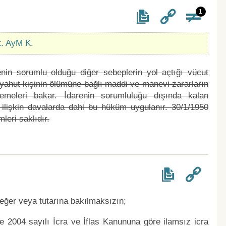
1
t. AyM K.
renin sorumlu olduğu diğer sebeplerin yol açtığı vücut
ahut kişinin ölümüne bağlı maddi ve manevi zararların
emeleri bakar. İdarenin sorumluluğu dışında kalan
 ilişkin davalarda dahi bu hüküm uygulanır. 30/1/1950
leri saklıdır.
ğer veya tutarına bakılmaksızın;
ve 2004 sayılı İcra ve İflas Kanununa göre ilamsız icra