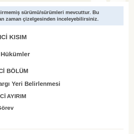
girmemiş sürümü/sürümleri mevcuttur. Bu
an zaman çizelgesinden inceleyebilirsiniz.
NCİ KISIM
 Hükümler
NCİ BÖLÜM
argı Yeri Belirlenmesi
Cİ AYIRIM
Görev