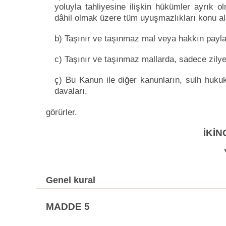
yoluyla tahliyesine ilişkin hükümler ayrık o
dâhil olmak üzere tüm uyuşmazlıkları konu ala
b) Taşınır ve taşınmaz mal veya hakkın paylaşt
c) Taşınır ve taşınmaz mallarda, sadece zilye
ç) Bu Kanun ile diğer kanunların, sulh huk
davaları,
görürler.
İKİN
Genel kural
MADDE 5