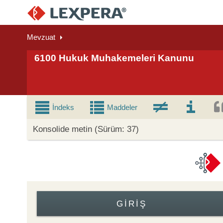
Mevzuat
6100 Hukuk Muhakemeleri Kanunu
İndeks
Maddeler
Konsolide metin (Sürüm: 37)
GIRIŞ