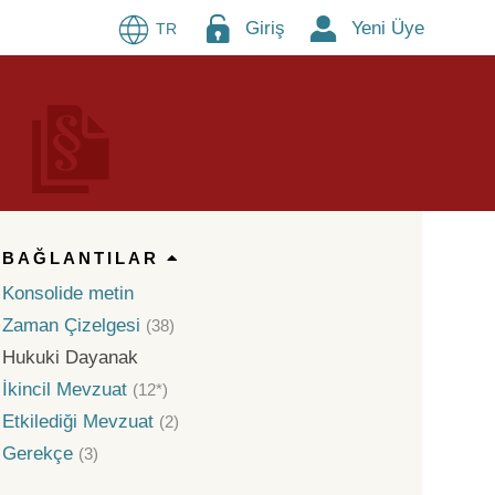
Giriş
Yeni Üye
TR
BAĞLANTILAR
Konsolide metin
Zaman Çizelgesi
(38)
Hukuki Dayanak
İkincil Mevzuat
(12*)
Etkilediği Mevzuat
(2)
Gerekçe
(3)