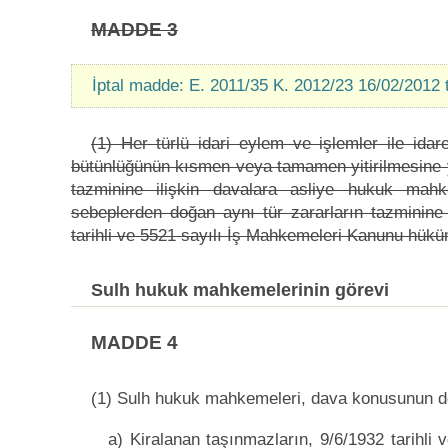
MADDE 3
İptal madde: E. 2011/35 K. 2012/23 16/02/2012 
(1) Her türlü idari eylem ve işlemler ile ida
bütünlüğünün kısmen veya tamamen yitirilmesine y
tazminine ilişkin davalara asliye hukuk mahk
sebeplerden doğan aynı tür zararların tazminine
tarihli ve 5521 sayılı İş Mahkemeleri Kanunu hüküm
Sulh hukuk mahkemelerinin görevi
MADDE 4
(1) Sulh hukuk mahkemeleri, dava konusunun de
a) Kiralanan taşınmazların, 9/6/1932 tarihli 