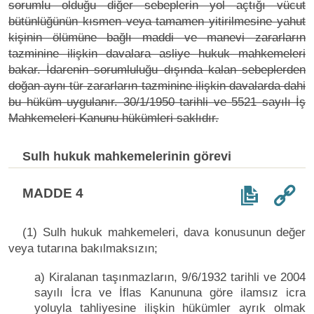
sorumlu olduğu diğer sebeplerin yol açtığı vücut
bütünlüğünün kısmen veya tamamen yitirilmesine yahut
kişinin ölümüne bağlı maddi ve manevi zararların
tazminine ilişkin davalara asliye hukuk mahkemeleri
bakar. İdarenin sorumluluğu dışında kalan sebeplerden
doğan aynı tür zararların tazminine ilişkin davalarda dahi
bu hüküm uygulanır. 30/1/1950 tarihli ve 5521 sayılı İş
Mahkemeleri Kanunu hükümleri saklıdır.
Sulh hukuk mahkemelerinin görevi
MADDE 4
(1) Sulh hukuk mahkemeleri, dava konusunun değer
veya tutarına bakılmaksızın;
a) Kiralanan taşınmazların, 9/6/1932 tarihli ve 2004
sayılı İcra ve İflas Kanununa göre ilamsız icra
yoluyla tahliyesine ilişkin hükümler ayrık olmak