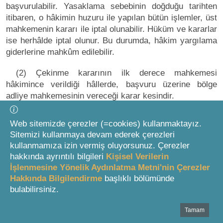
başvurulabilir. Yasaklama sebebinin doğduğu tarihten
itibaren, o hâkimin huzuru ile yapılan bütün işlemler, üst
mahkemenin kararı ile iptal olunabilir. Hüküm ve kararlar
ise herhâlde iptal olunur. Bu durumda, hâkim yargılama
giderlerine mahkûm edilebilir.
(2) Çekinme kararının ilk derece mahkemesi
hâkimince verildiği hâllerde, başvuru üzerine bölge
adliye mahkemesinin vereceği karar kesindir.
Ret sebepleri
Web sitemizde çerezler (=cookies) kullanmaktayız.
Sitemizi kullanmaya devam ederek çerezleri
kullanmamıza izin vermiş oluyorsunuz. Çerezler
1
MADDE 36
hakkında ayrıntılı bilgileri
Kişisel Verilerin
İşlenmesine Yönelik Aydınlatma Metni'nin Çerezler
(1) Hâkimin tarafsızlığından şüpheyi gerektiren
Hakkında Bilgilendirme
başlıklı bölümünde
önemli bir sebebin bulunması hâlinde, taraflardan biri
bulabilirsiniz.
hâkimi reddedebileceği gibi hâkim de bizzat çekilebilir.
Özellikle aşağıdaki hâllerde, hâkimin reddi sebebinin
Tamam
Bottom Search Toolbar Highlight Text
varlığı kabul edilir: