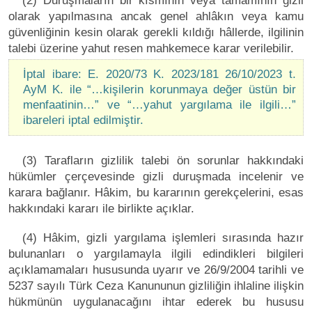
(2) Duruşmaların bir kısmının veya tamamının gizli
olarak yapılmasına ancak genel ahlâkın veya kamu
güvenliğinin kesin olarak gerekli kıldığı hâllerde, ilgilinin
talebi üzerine yahut resen mahkemece karar verilebilir.
İptal ibare: E. 2020/73 K. 2023/181 26/10/2023 t.
AyM K. ile “…kişilerin korunmaya değer üstün bir
menfaatinin…” ve “…yahut yargılama ile ilgili…”
ibareleri iptal edilmiştir.
(3) Tarafların gizlilik talebi ön sorunlar hakkındaki
hükümler çerçevesinde gizli duruşmada incelenir ve
karara bağlanır. Hâkim, bu kararının gerekçelerini, esas
hakkındaki kararı ile birlikte açıklar.
(4) Hâkim, gizli yargılama işlemleri sırasında hazır
bulunanları o yargılamayla ilgili edindikleri bilgileri
açıklamamaları hususunda uyarır ve 26/9/2004 tarihli ve
5237 sayılı Türk Ceza Kanununun gizliliğin ihlaline ilişkin
hükmünün uygulanacağını ihtar ederek bu hususu