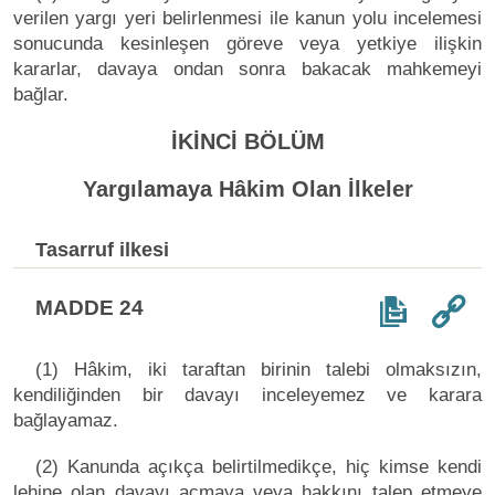
verilen yargı yeri belirlenmesi ile kanun yolu incelemesi
sonucunda kesinleşen göreve veya yetkiye ilişkin
kararlar, davaya ondan sonra bakacak mahkemeyi
bağlar.
İKİNCİ BÖLÜM
Yargılamaya Hâkim Olan İlkeler
Tasarruf ilkesi
MADDE 24
(1) Hâkim, iki taraftan birinin talebi olmaksızın,
kendiliğinden bir davayı inceleyemez ve karara
bağlayamaz.
(2) Kanunda açıkça belirtilmedikçe, hiç kimse kendi
lehine olan davayı açmaya veya hakkını talep etmeye