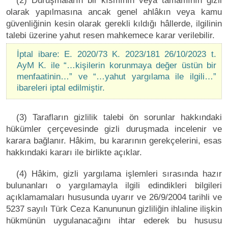
(2) Duruşmaların bir kısmının veya tamamının gizli
olarak yapılmasına ancak genel ahlâkın veya kamu
güvenliğinin kesin olarak gerekli kıldığı hâllerde, ilgilinin
talebi üzerine yahut resen mahkemece karar verilebilir.
İptal ibare: E. 2020/73 K. 2023/181 26/10/2023 t.
AyM K. ile “…kişilerin korunmaya değer üstün bir
menfaatinin…” ve “…yahut yargılama ile ilgili…”
ibareleri iptal edilmiştir.
(3) Tarafların gizlilik talebi ön sorunlar hakkındaki
hükümler çerçevesinde gizli duruşmada incelenir ve
karara bağlanır. Hâkim, bu kararının gerekçelerini, esas
hakkındaki kararı ile birlikte açıklar.
(4) Hâkim, gizli yargılama işlemleri sırasında hazır
bulunanları o yargılamayla ilgili edindikleri bilgileri
açıklamamaları hususunda uyarır ve 26/9/2004 tarihli ve
5237 sayılı Türk Ceza Kanununun gizliliğin ihlaline ilişkin
hükmünün uygulanacağını ihtar ederek bu hususu