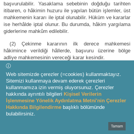
başvurulabilir. Yasaklama sebebinin doğduğu tarihten
itibaren, o hâkimin huzuru ile yapılan bütün işlemler, üst
mahkemenin kararı ile iptal olunabilir. Hüküm ve kararlar
ise herhâlde iptal olunur. Bu durumda, hâkim yargılama
giderlerine mahkûm edilebilir.
(2) Çekinme kararının ilk derece mahkemesi
hâkimince verildiği hâllerde, başvuru üzerine bölge
adliye mahkemesinin vereceği karar kesindir.
Ret sebepleri
Web sitemizde çerezler (=cookies) kullanmaktayız.
Sitemizi kullanmaya devam ederek çerezleri
kullanmamıza izin vermiş oluyorsunuz. Çerezler
1
MADDE 36
hakkında ayrıntılı bilgileri
Kişisel Verilerin
İşlenmesine Yönelik Aydınlatma Metni'nin Çerezler
(1) Hâkimin tarafsızlığından şüpheyi gerektiren
Hakkında Bilgilendirme
başlıklı bölümünde
önemli bir sebebin bulunması hâlinde, taraflardan biri
bulabilirsiniz.
hâkimi reddedebileceği gibi hâkim de bizzat çekilebilir.
Özellikle aşağıdaki hâllerde, hâkimin reddi sebebinin
Tamam
Bottom Search Toolbar Highlight Text
varlığı kabul edilir: