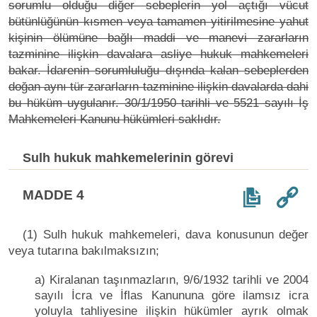
sorumlu olduğu diğer sebeplerin yol açtığı vücut
bütünlüğünün kısmen veya tamamen yitirilmesine yahut
kişinin ölümüne bağlı maddi ve manevi zararların
tazminine ilişkin davalara asliye hukuk mahkemeleri
bakar. İdarenin sorumluluğu dışında kalan sebeplerden
doğan aynı tür zararların tazminine ilişkin davalarda dahi
bu hüküm uygulanır. 30/1/1950 tarihli ve 5521 sayılı İş
Mahkemeleri Kanunu hükümleri saklıdır.
Sulh hukuk mahkemelerinin görevi
MADDE 4
(1) Sulh hukuk mahkemeleri, dava konusunun değer
veya tutarına bakılmaksızın;
a) Kiralanan taşınmazların, 9/6/1932 tarihli ve 2004
sayılı İcra ve İflas Kanununa göre ilamsız icra
yoluyla tahliyesine ilişkin hükümler ayrık olmak