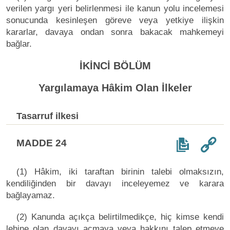
verilen yargı yeri belirlenmesi ile kanun yolu incelemesi
sonucunda kesinleşen göreve veya yetkiye ilişkin
kararlar, davaya ondan sonra bakacak mahkemeyi
bağlar.
İKİNCİ BÖLÜM
Yargılamaya Hâkim Olan İlkeler
Tasarruf ilkesi
MADDE 24
(1) Hâkim, iki taraftan birinin talebi olmaksızın,
kendiliğinden bir davayı inceleyemez ve karara
bağlayamaz.
(2) Kanunda açıkça belirtilmedikçe, hiç kimse kendi
lehine olan davayı açmaya veya hakkını talep etmeye