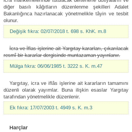
icra mahkemelerinde tutulacak defterlerle dosyaların ve
diğer basılı kâğıtların düzenlenme şekilleri Adalet
Bakanlığınca hazırlanacak yönetmelikle tâyin ve tesbit
olunur.
Değişik fıkra: 02/07/2018 t. 698 s. KhK. m.8
İcra ve İflas işlerine ait Yargıtay kararları, çıkarılacak
resmî bir kararlar dergisinde muntazaman yayınlanır.
Mülga fıkra: 06/06/1985 t. 3222 s. K. m.47
Yargıtay, icra ve iflâs işlerine ait kararların tamamını
düzenli olarak yayımlar. Buna ilişkin esaslar Yargıtay
tarafından yönetmelikle düzenlenir.
Ek fıkra: 17/07/2003 t. 4949 s. K. m.3
Harçlar