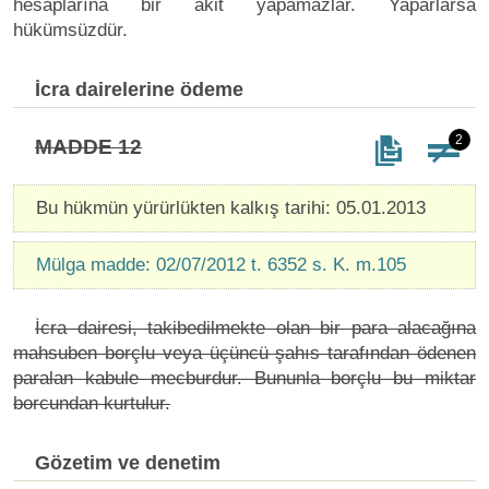
hesaplarına bir akit yapamazlar. Yaparlarsa
hükümsüzdür.
İcra dairelerine ödeme
2
MADDE 12
Bu hükmün yürürlükten kalkış tarihi: 05.01.2013
Mülga madde: 02/07/2012 t. 6352 s. K. m.105
İcra dairesi, takibedilmekte olan bir para alacağına
mahsuben borçlu veya üçüncü şahıs tarafından ödenen
paralan kabule mecburdur. Bununla borçlu bu miktar
borcundan kurtulur.
Gözetim ve denetim