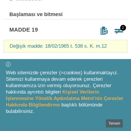
Başlaması ve bitmesi
2
MADDE 19
Değişik madde: 18/02/1965 t. 538 s. K. m.12
Gün olarak tayin olunan müddetlerde ilk gün hesaba
katılmaz.
Web sitemizde çerezler (=cookies) kullanmaktayız.
Sitemizi kullanmaya devam ederek çerezleri
Ay veya sene olarak tayin olunan müddetler ayın
kullanmamıza izin vermiş oluyorsunuz. Çerezler
veya senenin kaçıncı günü işlemeye başlamış ise
hakkında ayrıntılı bilgileri
Kişisel Verilerin
biteceği ay veya senenin aynı gününde ve müddetin
İşlenmesine Yönelik Aydınlatma Metni'nin Çerezler
biteceği ayın sonunda böyle bir gün yoksa ayın son
Hakkında Bilgilendirme
başlıklı bölümünde
gününde biter. Müddet, hafta olarak belirlenmiş ise
bulabilirsiniz.
başladığı güne son hafta içindeki karşılık gelen günde
biter.
Tamam
Bottom Search Toolbar Highlight Text