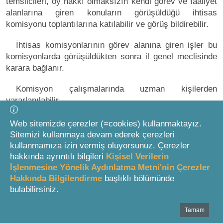
temsilcileri, oy hakkı olmaksızın kendi görev ve faaliyet
alanlarına giren konuların görüşüldüğü ihtisas
komisyonu toplantılarına katılabilir ve görüş bildirebilir.
İhtisas komisyonlarının görev alanına giren işler bu
komisyonlarda görüşüldükten sonra il genel meclisinde
karara bağlanır.
Komisyon çalışmalarında uzman kişilerden
yararlanılabilir.
Komisyon raporları alenîdir, çeşitli yollarla halka
Web sitemizde çerezler (=cookies) kullanmaktayız.
duyurulur ve isteyenlere il genel meclisi tarafından
Sitemizi kullanmaya devam ederek çerezleri
belirlenecek bedel karşılığında verilir.
kullanmamıza izin vermiş oluyorsunuz. Çerezler
hakkında ayrıntılı bilgileri
Kişisel Verilerin
İşlenmesine Yönelik Aydınlatma Metni'nin Çerezler
Denetim komisyonu
Hakkında Bilgilendirme
başlıklı bölümünde
bulabilirsiniz.
1
MADDE 17
Tamam
Bottom Search Toolbar Highlight Text