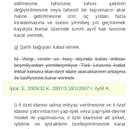
edilmesine, tahsisine, tahsis şeklinin
değiştirilmesine veya tahsisli bir taşınmazın akar
haline getirilmesine izin; üç yıldan fazla
kiralanmasına ve süresi yirmibeş yılı geçmemek
kaydıyla bunlar üzerinde sınırlı aynî hak tesisine
karar vermek.
g) Şartlı bağışları kabul etmek.
h) Vergi, resim ve harç dışında kalan miktarı
beşmilyardan yirmibeşmilyar Türk Lirasına kadar
ihtilaf konusu olan özel idare alacaklarının anlaşma
ile tasfiyesine karar vermek.
İptal: E. 2005/32 K. 2007/3 18/1/2007 t. AyM K.
i) İl özel idaresi adına imtiyaz verilmesine ve il özel
idaresi yatırımlarının yap-işlet veya yap-işlet-devret
modeli ile yapılmasına, il özel idaresine ait şirket,
işletme ve iştiraklerin özelleştirilmesine karar