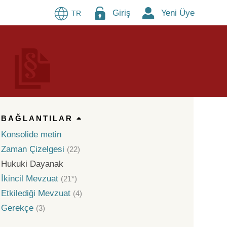
Giriş
Yeni Üye
TR
BAĞLANTILAR
Konsolide metin
Zaman Çizelgesi
(22)
Hukuki Dayanak
İkincil Mevzuat
(21*)
Etkilediği Mevzuat
(4)
Gerekçe
(3)