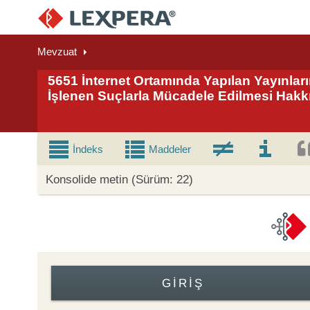
Mevzuat
5651 İnternet Ortamında Yapılan Yayınlar
İşlenen Suçlarla Mücadele Edilmesi Hak
İndeks
Maddeler
Konsolide metin (Sürüm: 22)
GIRIŞ