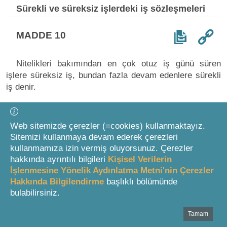
Sürekli ve süreksiz işlerdeki iş sözleşmeleri
MADDE 10
Nitelikleri bakımından en çok otuz iş günü süren
işlere süreksiz iş, bundan fazla devam edenlere sürekli
iş denir.
Bu Kanunun 3, 8, 12, 13, 14, 15, 17, 23, 24, 25, 26,
27, 28, 29, 30, 31, 34, 53, 54, 55, 56, 57, 58, 59, 75, 80
Web sitemizde çerezler (=cookies) kullanmaktayız.
ve geçici 6 ncı maddeleri süreksiz işlerde yapılan iş
Sitemizi kullanmaya devam ederek çerezleri
sözleşmelerinde uygulanmaz. Süreksiz işlerde, bu
kullanmamıza izin vermiş oluyorsunuz. Çerezler
maddelerde düzenlenen konularda Borçlar Kanunu
hakkında ayrıntılı bilgileri
Kişisel Verilerin
hükümleri uygulanır.
İşlenmesine Yönelik Aydınlatma Metni'nin Çerezler
Hakkında Bilgilendirme
başlıklı bölümünde
bulabilirsiniz.
Belirli ve belirsiz süreli iş sözleşmesi
Tamam
Bottom Search Toolbar Highlight Text
MADDE 11