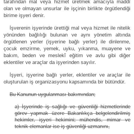
tarafından mal veya hizmet üretmek amacıyla maddî
olan ve olmayan unsurlar ile işçinin birlikte örgütlendiği
birime işyeri denir.
İşverenin işyerinde ürettiği mal veya hizmet ile nitelik
yönünden bağlılığı bulunan ve aynı yönetim altında
örgütlenen yerler (işyerine bağlı yerler) ile dinlenme,
çocuk emzirme, yemek, uyku, yıkanma, muayene ve
bakım, beden ve meslekî eğitim ve avlu gibi diğer
eklentiler ve araçlar da işyerinden sayılır.
İşyeri, işyerine bağlı yerler, eklentiler ve araçlar ile
oluşturulan iş organizasyonu kapsamında bir bütündür.
Bu Kanunun uygulanması bakımından;
a) İşyerinde iş sağlığı ve güvenliği hizmetlerinde
görev yapmak üzere Bakanlıkça belgelendirilmiş
hekimler, işyeri hekimini; mühendis, mimar ve
teknik elemanlar ise iş güvenliği uzmanını,