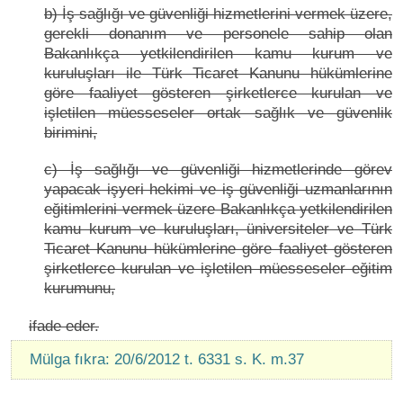
b) İş sağlığı ve güvenliği hizmetlerini vermek üzere,
gerekli donanım ve personele sahip olan
Bakanlıkça yetkilendirilen kamu kurum ve
kuruluşları ile Türk Ticaret Kanunu hükümlerine
göre faaliyet gösteren şirketlerce kurulan ve
işletilen müesseseler ortak sağlık ve güvenlik
birimini,
c) İş sağlığı ve güvenliği hizmetlerinde görev
yapacak işyeri hekimi ve iş güvenliği uzmanlarının
eğitimlerini vermek üzere Bakanlıkça yetkilendirilen
kamu kurum ve kuruluşları, üniversiteler ve Türk
Ticaret Kanunu hükümlerine göre faaliyet gösteren
şirketlerce kurulan ve işletilen müesseseler eğitim
kurumunu,
ifade eder.
Mülga fıkra: 20/6/2012 t. 6331 s. K. m.37