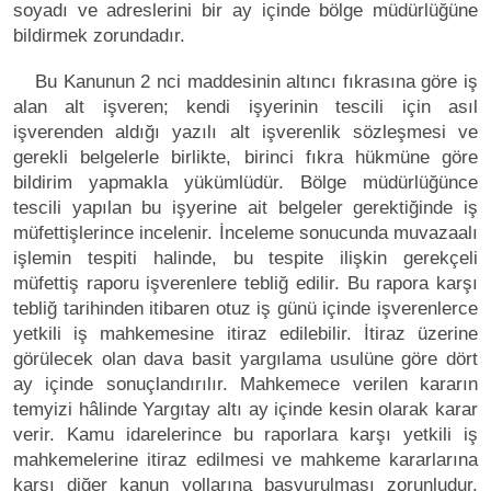
soyadı ve adreslerini bir ay içinde bölge müdürlüğüne
bildirmek zorundadır.
Bu Kanunun 2 nci maddesinin altıncı fıkrasına göre iş
alan alt işveren; kendi işyerinin tescili için asıl
işverenden aldığı yazılı alt işverenlik sözleşmesi ve
gerekli belgelerle birlikte, birinci fıkra hükmüne göre
bildirim yapmakla yükümlüdür. Bölge müdürlüğünce
tescili yapılan bu işyerine ait belgeler gerektiğinde iş
müfettişlerince incelenir. İnceleme sonucunda muvazaalı
işlemin tespiti halinde, bu tespite ilişkin gerekçeli
müfettiş raporu işverenlere tebliğ edilir. Bu rapora karşı
tebliğ tarihinden itibaren otuz iş günü içinde işverenlerce
yetkili iş mahkemesine itiraz edilebilir. İtiraz üzerine
görülecek olan dava basit yargılama usulüne göre dört
ay içinde sonuçlandırılır. Mahkemece verilen kararın
temyizi hâlinde Yargıtay altı ay içinde kesin olarak karar
verir. Kamu idarelerince bu raporlara karşı yetkili iş
mahkemelerine itiraz edilmesi ve mahkeme kararlarına
karşı diğer kanun yollarına başvurulması zorunludur.