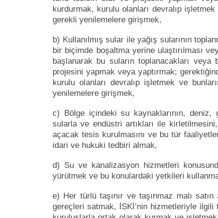
kurdurmak, kurulu olanları devralıp işletme
gerekli yenilemelere girişmek,
b) Kullanılmış sular ile yağış sularının topla
bir biçimde boşaltma yerine ulaştırılması ve
başlanarak bu suların toplanacakları veya b
projesini yapmak veya yaptırmak; gerektiğin
kurulu olanları devralıp işletmek ve bunl
yenilemelere girişmek,
c) Bölge içindeki su kaynaklarının, deniz, g
sularla ve endüstri artıkları ile kirletilmes
açacak tesis kurulmasını ve bu tür faaliyetl
idari ve hukuki tedbiri almak,
d) Su ve kanalizasyon hizmetleri konusunda
yürütmek ve bu konulardaki yetkileri kullanm
e) Her türlü taşınır ve taşınmaz malı satı
gereçleri satmak, İSKİ’nin hizmetleriyle ilgi
kuruluşlarla ortak olarak kurmak ve işletme