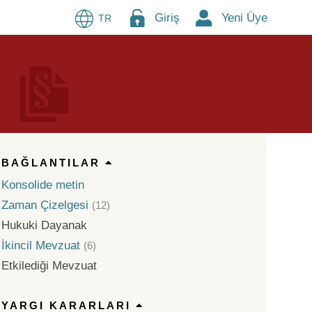
Giriş
Yeni Üye
TR
BAĞLANTILAR
Konsolide metin
Zaman Çizelgesi
(12)
Hukuki Dayanak
İkincil Mevzuat
(6)
Etkilediği Mevzuat
YARGI KARARLARI