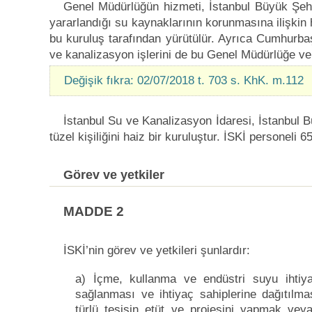
Genel Müdürlüğün hizmeti, İstanbul Büyük Şehir 
yararlandığı su kaynaklarının korunmasına ilişkin h
bu kuruluş tarafından yürütülür. Ayrıca Cumhurbaş
ve kanalizasyon işlerini de bu Genel Müdürlüğe ver
Değişik fıkra: 02/07/2018 t. 703 s. KhK. m.112
İstanbul Su ve Kanalizasyon İdaresi, İstanbul 
tüzel kişiliğini haiz bir kuruluştur. İSKİ personeli
Görev ve yetkiler
MADDE 2
İSKİ’nin görev ve yetkileri şunlardır:
a) İçme, kullanma ve endüstri suyu ihtiya
sağlanması ve ihtiyaç sahiplerine dağıtılm
türlü tesisin etüt ve projesini yapmak vey