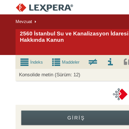
Mevzuat
2560 İstanbul Su ve Kanalizasyon İdares
Hakkında Kanun
İndeks
Maddeler
Konsolide metin (Sürüm: 12)
GIRIŞ