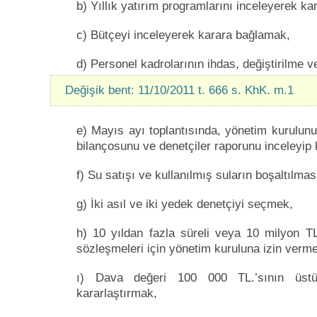
b) Yıllık yatırım programlarını inceleyerek k
c) Bütçeyi inceleyerek karara bağlamak,
d) Personel kadrolarının ihdas, değiştirilme 
Değişik bent: 11/10/2011 t. 666 s. KhK. m.1
e) Mayıs ayı toplantısında, yönetim kurulunun,
bilançosunu ve denetçiler raporunu inceleyip
f) Su satışı ve kullanılmış suların boşaltılmas
g) İki asıl ve iki yedek denetçiyi seçmek,
h) 10 yıldan fazla süreli veya 10 milyon TL
sözleşmeleri için yönetim kuruluna izin verm
ı) Dava değeri 100 000 TL.’sının üstün
kararlaştırmak,