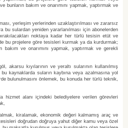
k ve bunların bakım ve onarımını yapmak, yaptırmak ve
nması, yerleşim yerlerinden uzaklaştırılması ve zararsız
ya bu sulardan yeniden yararlanılması için abonelerden
ırakılacakları noktaya kadar her türlü tesisin etüt ve
de bu projelere göre tesisleri kurmak ya da kurdurmak;
arın bakım ve onarımını yapmak, yaptırmak ve gerekli
öl, akarsu kıyılarının ve yeraltı sularının kullanılmış
ini, bu kaynaklarda suların kaybına veya azalmasına yol
erde bulunulmasını önlemek, bu konuda her türlü teknik,
 hizmet alanı içindeki belediyelere verilen görevleri
ak,
n almak, kiralamak, ekonomik değeri kalmamış araç ve
li tesisleri doğrudan doğruya yahut diğer kamu veya özel
k, bu maksatla kurulmuş veya kurulmakta olan tesislere