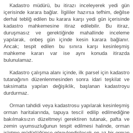
Kadastro müdürü, bu itirazı inceleyerek yedi gün
içerisinde karara bağlar. İlgililer hazırsa tefhim, değilse
derhal tebliğ edilen bu karara karşı yedi gün içerisinde
kadastro mahkemesine itiraz edilebilir. Bu itiraz,
duruşmasız ve gerektiğinde mahallinde inceleme
yapılarak, onbeş gün içinde kesin karara bağlanır.
Ancak; tespit edilen bu sınıra karşı kesinleşmiş
mahkeme kararı var ise aynı konuda itirazda
bulunulamaz.
Kadastro çalışma alanı içinde, ilk parsel için kadastro
tutanağının düzenlenmesinden sonra idari teşkilat ve
taksimatta yapılan değişiklik, başlanan kadastroyu
durdurmaz.
Orman tahdidi veya kadastrosu yapılarak kesinleşmiş
orman haritalarında, tapuya tescil edilip edilmediğine
bakılmaksızın düzeltmeyi gerektiren tutanak, pafta ve
zemin uyumsuzluğunun tespit edilmesi halinde, orman
işletme müdürlüğünce görevlendirilecek en az bir orman