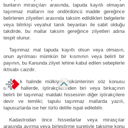
bunların mirasçıları arasında, tapuda kayıtlı olmayan
taşınmaz malların ise ondördüncü madde gereğince
belirlenen zilyetleri arasında taksim edildikleri belgelerle
veya bilirkişi veyahut tanık beyanları ile sabit olduğu
takdirde, bu mallar taksim gereğince zilyetleri adına
tespit olunur.
Taşınmaz mal tapuda kayıtlı olsun veya olmasın,
onun ayrılması mümkün bir kısmının veya belirli bir
payının, bu Kanunda zilyet lehine kabul edilen sebeplerle
iktisabı caizdir.
İştirak halinde mülkiyet hükümlerinin söz konusu
olduğu hallerde, iştirakçilerinden biri veya birkaçının
belirli bir taşınmaz maldaki hissesinin diğer iştirakçilere
devir ve temliki; tapulu taşınmaz mallarda yazılı,
tapusuzlarda ise her türlü delille ispat edilebilir.
Kadastrodan önce hissedarlar veya mirasçılar
arasında ayırma veya birleştirme suretiyle taksime konu