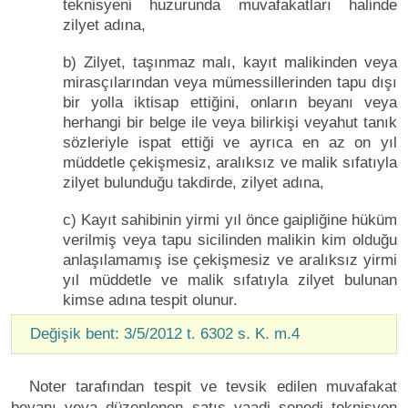
teknisyeni huzurunda muvafakatları halinde
zilyet adına,
b) Zilyet, taşınmaz malı, kayıt malikinden veya
mirasçılarından veya mümessillerinden tapu dışı
bir yolla iktisap ettiğini, onların beyanı veya
herhangi bir belge ile veya bilirkişi veyahut tanık
sözleriyle ispat ettiği ve ayrıca en az on yıl
müddetle çekişmesiz, aralıksız ve malik sıfatıyla
zilyet bulunduğu takdirde, zilyet adına,
c) Kayıt sahibinin yirmi yıl önce gaipliğine hüküm
verilmiş veya tapu sicilinden malikin kim olduğu
anlaşılamamış ise çekişmesiz ve aralıksız yirmi
yıl müddetle ve malik sıfatıyla zilyet bulunan
kimse adına tespit olunur.
Değişik bent: 3/5/2012 t. 6302 s. K. m.4
Noter tarafından tespit ve tevsik edilen muvafakat
beyanı veya düzenlenen satış vaadi senedi teknisyen