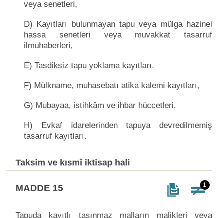
veya senetleri,
D) Kayıtları bulunmayan tapu veya mülga hazinei
hassa senetleri veya muvakkat tasarruf
ilmuhaberleri,
E) Tasdiksiz tapu yoklama kayıtları,
F) Mülkname, muhasebatı atika kalemi kayıtları,
G) Mubayaa, istihkâm ve ihbar hüccetleri,
H) Evkaf idarelerinden tapuya devredilmemiş
tasarruf kayıtları.
Taksim ve kısmî iktisap hali
1
MADDE 15
Tapuda kayıtlı taşınmaz malların malikleri veya