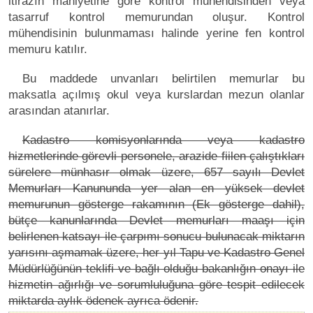
itirazın mahiyetine göre kontrol mühendisinden veya
tasarruf kontrol memurundan oluşur. Kontrol
mühendisinin bulunmaması halinde yerine fen kontrol
memuru katılır.
Bu maddede unvanları belirtilen memurlar bu
maksatla açılmış okul veya kurslardan mezun olanlar
arasından atanırlar.
Kadastro komisyonlarında veya kadastro
hizmetlerinde görevli personele, arazide fiilen çalıştıkları
sürelere münhasır olmak üzere, 657 sayılı Devlet
Memurları Kanununda yer alan en yüksek devlet
memurunun gösterge rakamının (Ek gösterge dahil),
bütçe kanunlarında Devlet memurları maaşı için
belirlenen katsayı ile çarpımı sonucu bulunacak miktarın
yarısını aşmamak üzere, her yıl Tapu ve Kadastro Genel
Müdürlüğünün teklifi ve bağlı olduğu bakanlığın onayı ile
hizmetin ağırlığı ve sorumluluğuna göre tespit edilecek
miktarda aylık ödenek ayrıca ödenir.