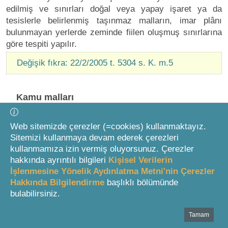
edilmiş ve sınırları doğal veya yapay işaret ya da
tesislerle belirlenmiş taşınmaz malların, imar plânı
bulunmayan yerlerde zeminde fiilen oluşmuş sınırlarına
göre tespiti yapılır.
Değişik fıkra: 22/2/2005 t. 5304 s. K. m.5
Kamu malları
1
MADDE 16
Web sitemizde çerezler (=cookies) kullanmaktayız.
Sitemizi kullanmaya devam ederek çerezleri
kullanmamıza izin vermiş oluyorsunuz. Çerezler
Kamunun ortak kullanmasına veya bir kamu
hakkında ayrıntılı bilgileri
Kişisel Verilerin
hizmetinin görülmesine ayrılan yerlerle Devletin hüküm
İşlenmesine Yönelik Aydınlatma Metni'nin Çerezler
ve tasarrufu altında bulunan sahipsiz yerlerden:
Hakkında Bilgilendirme
başlıklı bölümünde
bulabilirsiniz.
A) Kamu hizmetinde kullanılan, bütçelerinden
ayrılan ödenek veya yardımlarla yapılan resmi bina
Tamam
Bottom Search Toolbar Highlight Text
ve tesisler, (Hükümet, belediye, karakol, okul