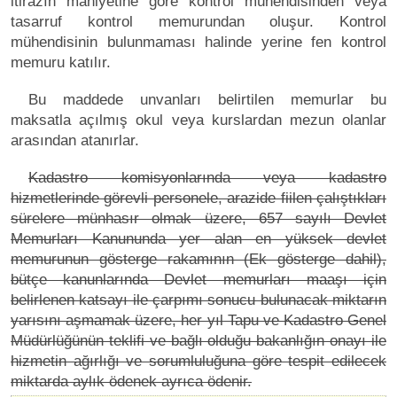
itirazın mahiyetine göre kontrol mühendisinden veya
tasarruf kontrol memurundan oluşur. Kontrol
mühendisinin bulunmaması halinde yerine fen kontrol
memuru katılır.
Bu maddede unvanları belirtilen memurlar bu
maksatla açılmış okul veya kurslardan mezun olanlar
arasından atanırlar.
Kadastro komisyonlarında veya kadastro
hizmetlerinde görevli personele, arazide fiilen çalıştıkları
sürelere münhasır olmak üzere, 657 sayılı Devlet
Memurları Kanununda yer alan en yüksek devlet
memurunun gösterge rakamının (Ek gösterge dahil),
bütçe kanunlarında Devlet memurları maaşı için
belirlenen katsayı ile çarpımı sonucu bulunacak miktarın
yarısını aşmamak üzere, her yıl Tapu ve Kadastro Genel
Müdürlüğünün teklifi ve bağlı olduğu bakanlığın onayı ile
hizmetin ağırlığı ve sorumluluğuna göre tespit edilecek
miktarda aylık ödenek ayrıca ödenir.