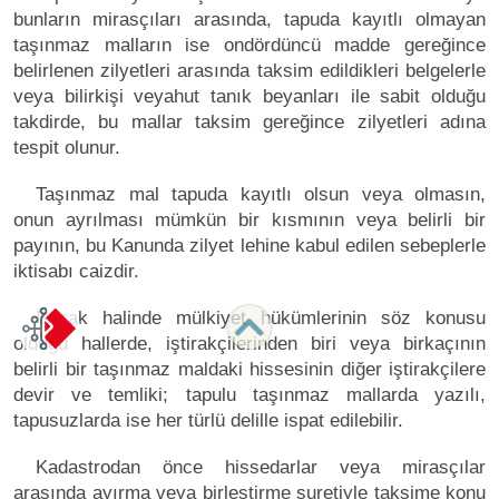
bunların mirasçıları arasında, tapuda kayıtlı olmayan
taşınmaz malların ise ondördüncü madde gereğince
belirlenen zilyetleri arasında taksim edildikleri belgelerle
veya bilirkişi veyahut tanık beyanları ile sabit olduğu
takdirde, bu mallar taksim gereğince zilyetleri adına
tespit olunur.
Taşınmaz mal tapuda kayıtlı olsun veya olmasın,
onun ayrılması mümkün bir kısmının veya belirli bir
payının, bu Kanunda zilyet lehine kabul edilen sebeplerle
iktisabı caizdir.
İştirak halinde mülkiyet hükümlerinin söz konusu
olduğu hallerde, iştirakçilerinden biri veya birkaçının
belirli bir taşınmaz maldaki hissesinin diğer iştirakçilere
devir ve temliki; tapulu taşınmaz mallarda yazılı,
tapusuzlarda ise her türlü delille ispat edilebilir.
Kadastrodan önce hissedarlar veya mirasçılar
arasında ayırma veya birleştirme suretiyle taksime konu