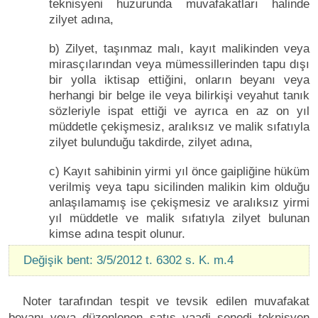
teknisyeni huzurunda muvafakatları halinde
zilyet adına,
b) Zilyet, taşınmaz malı, kayıt malikinden veya
mirasçılarından veya mümessillerinden tapu dışı
bir yolla iktisap ettiğini, onların beyanı veya
herhangi bir belge ile veya bilirkişi veyahut tanık
sözleriyle ispat ettiği ve ayrıca en az on yıl
müddetle çekişmesiz, aralıksız ve malik sıfatıyla
zilyet bulunduğu takdirde, zilyet adına,
c) Kayıt sahibinin yirmi yıl önce gaipliğine hüküm
verilmiş veya tapu sicilinden malikin kim olduğu
anlaşılamamış ise çekişmesiz ve aralıksız yirmi
yıl müddetle ve malik sıfatıyla zilyet bulunan
kimse adına tespit olunur.
Değişik bent: 3/5/2012 t. 6302 s. K. m.4
Noter tarafından tespit ve tevsik edilen muvafakat
beyanı veya düzenlenen satış vaadi senedi teknisyen