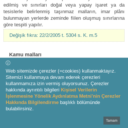
edilmiş ve sınırları doğal veya yapay işaret ya da
tesislerle belirlenmiş taşınmaz malların, imar plânı
bulunmayan yerlerde zeminde fiilen oluşmuş sınırlarına
göre tespiti yapılır.
Değişik fıkra: 22/2/2005 t. 5304 s. K. m.5
Kamu malları
1
MADDE 16
Web sitemizde çerezler (=cookies) kullanmaktayız.
Sitemizi kullanmaya devam ederek çerezleri
kullanmamıza izin vermiş oluyorsunuz. Çerezler
Kamunun ortak kullanmasına veya bir kamu
hakkında ayrıntılı bilgileri
Kişisel Verilerin
hizmetinin görülmesine ayrılan yerlerle Devletin hüküm
İşlenmesine Yönelik Aydınlatma Metni'nin Çerezler
ve tasarrufu altında bulunan sahipsiz yerlerden:
Hakkında Bilgilendirme
başlıklı bölümünde
bulabilirsiniz.
A) Kamu hizmetinde kullanılan, bütçelerinden
ayrılan ödenek veya yardımlarla yapılan resmi bina
Tamam
Bottom Search Toolbar Highlight Text
ve tesisler, (Hükümet, belediye, karakol, okul