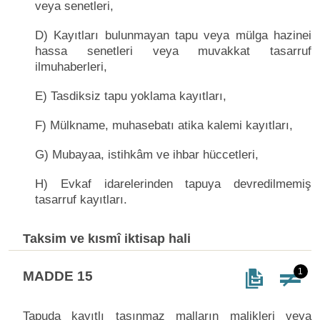
veya senetleri,
D) Kayıtları bulunmayan tapu veya mülga hazinei
hassa senetleri veya muvakkat tasarruf
ilmuhaberleri,
E) Tasdiksiz tapu yoklama kayıtları,
F) Mülkname, muhasebatı atika kalemi kayıtları,
G) Mubayaa, istihkâm ve ihbar hüccetleri,
H) Evkaf idarelerinden tapuya devredilmemiş
tasarruf kayıtları.
Taksim ve kısmî iktisap hali
1
MADDE 15
Tapuda kayıtlı taşınmaz malların malikleri veya