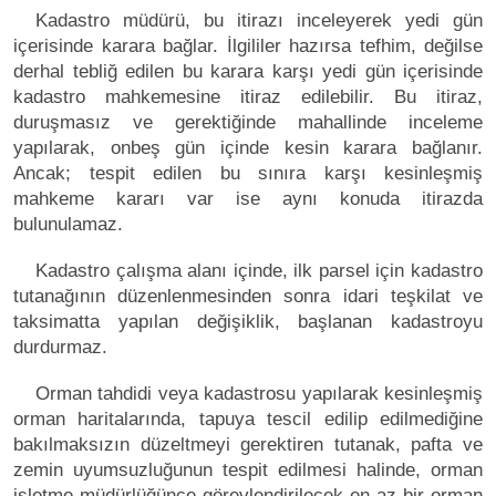
Kadastro müdürü, bu itirazı inceleyerek yedi gün
içerisinde karara bağlar. İlgililer hazırsa tefhim, değilse
derhal tebliğ edilen bu karara karşı yedi gün içerisinde
kadastro mahkemesine itiraz edilebilir. Bu itiraz,
duruşmasız ve gerektiğinde mahallinde inceleme
yapılarak, onbeş gün içinde kesin karara bağlanır.
Ancak; tespit edilen bu sınıra karşı kesinleşmiş
mahkeme kararı var ise aynı konuda itirazda
bulunulamaz.
Kadastro çalışma alanı içinde, ilk parsel için kadastro
tutanağının düzenlenmesinden sonra idari teşkilat ve
taksimatta yapılan değişiklik, başlanan kadastroyu
durdurmaz.
Orman tahdidi veya kadastrosu yapılarak kesinleşmiş
orman haritalarında, tapuya tescil edilip edilmediğine
bakılmaksızın düzeltmeyi gerektiren tutanak, pafta ve
zemin uyumsuzluğunun tespit edilmesi halinde, orman
işletme müdürlüğünce görevlendirilecek en az bir orman