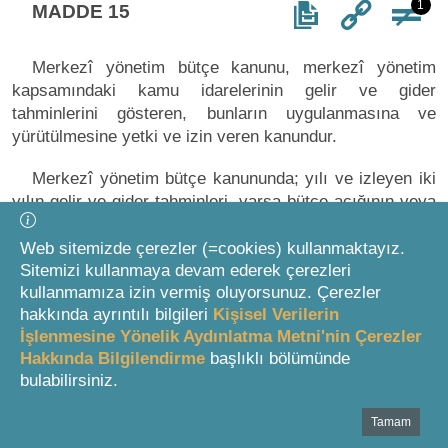
1
MADDE 15
Merkezî yönetim bütçe kanunu, merkezî yönetim
kapsamındaki kamu idarelerinin gelir ve gider
tahminlerini gösteren, bunların uygulanmasına ve
yürütülmesine yetki ve izin veren kanundur.
Merkezî yönetim bütçe kanununda; yılı ve izleyen iki
yılın gelir ve gider tahminleri, varsa bütçe açığının veya
fazlasının tutarı, açığın nasıl kapatılacağı veya fazlanın
nasıl kullanılacağı, vergi muafiyeti, istisnası ve
Web sitemizde çerezler (=cookies) kullanmaktayız.
indirimleri ile benzeri uygulamalar nedeniyle vazgeçilen
Sitemizi kullanmaya devam ederek çerezleri
kullanmamıza izin vermiş oluyorsunuz. Çerezler
vergi gelirleri, borçlanma ve garanti sınırları, bütçelerin
hakkında ayrıntılı bilgileri
Kişisel Verilerin
uygulanmasında tanınacak yetkiler, bağlı cetveller, malî
İşlenmesine Yönelik Aydınlatma Metni'nin Çerezler
yıl içinde gelir ve giderlere yönelik olarak uygulanacak
Hakkında Bilgilendirme
başlıklı bölümünde
hükümler yer alır. Merkezî yönetim kapsamındaki kamu
bulabilirsiniz.
idarelerinin her birinin gelir-gider tahminleri, merkezî
yönetim bütçe kanununda ayrı bölüm veya cetvellerde
Tamam
Bottom Search Toolbar Highlight Text
gösterilebilir.