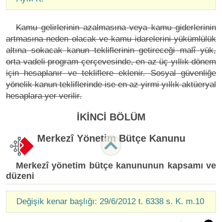
Kamu gelirlerinin azalmasına veya kamu giderlerinin
artmasına neden olacak ve kamu idarelerini yükümlülük
altına sokacak kanun tekliflerinin getireceği malî yük,
orta vadeli program çerçevesinde, en az üç yıllık dönem
için hesaplanır ve tekliflere eklenir. Sosyal güvenliğe
yönelik kanun tekliflerinde ise en az yirmi yıllık aktüeryal
hesaplara yer verilir.
İKİNCİ BÖLÜM
Merkezî Yönetim Bütçe Kanunu
Merkezî yönetim bütçe kanununun kapsamı ve
düzeni
Değişik kenar başlığı: 29/6/2012 t. 6338 s. K. m.10